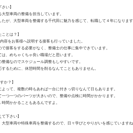
下さい】
る大型車両の整備を担当しています。
したが、大型車両を整備する千代田に魅力を感じて、転職して４年になります
たことは？】
の内容をお客様へ説明する接客も行っていました。
ので接客をする必要がなく、整備士の仕事に集中できています。
ては、めちゃくちゃ良い職場だと思います。
の整備なのでスケジュール調整もしやすいです。
応するために、休憩時間を削るなんてこともありません。
ますか？】
によって、複数の時もあれば一台に付きっ切りなんて日もあります。
て一つ一つのパーツが大きいので、整備や点検に時間がかかります。
１時間かかることもあるんですよ。
えて下さい】
、大型車両や特殊車両を整備するので、日々学びとやりがいを感じていますね