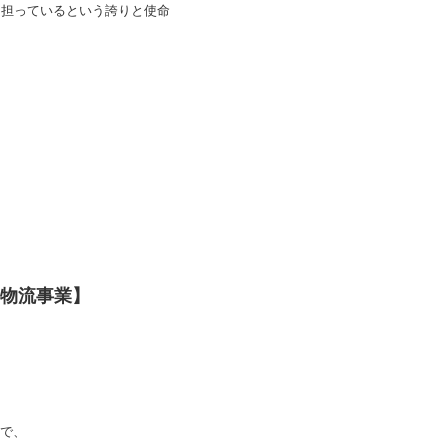
を担っているという誇りと使命
内物流事業】
で、