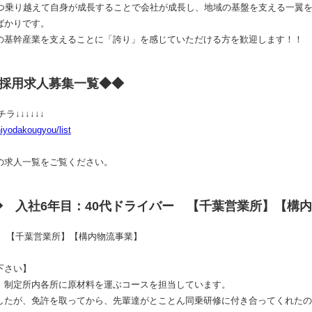
1つ乗り越えて自身が成長することで会社が成長し、地域の基盤を支える一翼
ばかりです。
の基幹産業を支えることに「誇り」を感じていただける方を歓迎します！！
 採用求人募集一覧◆◆
↓↓↓↓↓↓
chiyodakougyou/list
求人一覧をご覧ください。
 入社6年目：40代ドライバー 【千葉営業所】【構
ー 【千葉営業所】【構内物流事業】
下さい】
、制定所内各所に原材料を運ぶコースを担当しています。
したが、免許を取ってから、先輩達がとことん同乗研修に付き合ってくれたの