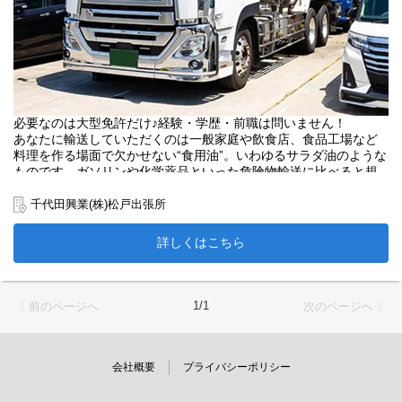
必要なのは大型免許だけ♪経験・学歴・前職は問いません！
あなたに輸送していただくのは一般家庭や飲食店、食品工場など
料理を作る場面で欠かせない“食用油”。いわゆるサラダ油のような
ものです。ガソリンや化学薬品といった危険物輸送に比べると規
定はそこまで厳しくないため、タンクローリー未経験の方もチャ
レンジしやすい内容と言えます。事実、先輩たちは介護・建築な
千代田興業(株)松戸出張所
ど異業種から転職した人ばかり！50代の採用実績もある通り、経
験や年齢よりも人柄重視の採用方針です。
詳しくはこちら
大型免許のほか、業務上必要となるのがコミュニケーションスキ
ルです。積み荷では、食用油の入った容器とタンクローリーの注
入口をホースでつないで食用油を流し込むわけですが、どちらか
1/1
〈 前のページへ
次のページへ 〉
が勝手に進めてはトラブルのもと。「準備できました、お願いし
ます」など工場スタッフと連携すれば作業は順調に進みます。荷
下ろしの時も同じです。
会社概要
プライバシーポリシー
でも、愛想をふりまけとか、友達のように仲良くしようとか、強
いることはありません。あいさつや返事、情報共有をする以外