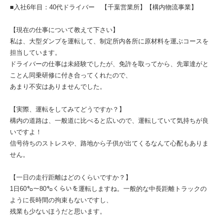
■入社6年目：40代ドライバー 【千葉営業所】【構内物流事業】
【現在の仕事について教えて下さい】
私は、大型ダンプを運転して、制定所内各所に原材料を運ぶコースを
担当しています。
ドライバーの仕事は未経験でしたが、免許を取ってから、先輩達がと
ことん同乗研修に付き合ってくれたので、
あまり不安はありませんでした。
【実際、運転をしてみてどうですか？】
構内の道路は、一般道に比べると広いので、運転していて気持ちが良
いですよ！
信号待ちのストレスや、路地から子供が出てくるなんて心配もありま
せん。
【一日の走行距離はどのくらいですか？】
1日60㌔～80㌔くらいを運転しますね。一般的な中長距離トラックの
ように長時間の拘束もないですし、
残業も少ないほうだと思います。