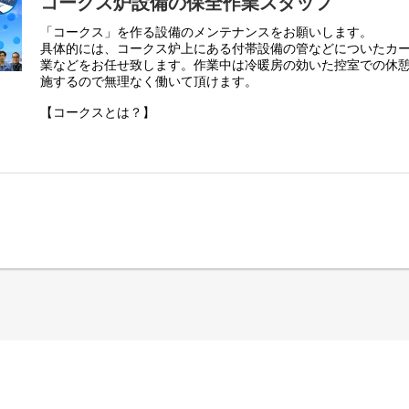
コークス炉設備の保全作業スタッフ
「コークス」を作る設備のメンテナンスをお願いします。
具体的には、コークス炉上にある付帯設備の管などについたカ
業などをお任せ致します。作業中は冷暖房の効いた控室での休
施するので無理なく働いて頂けます。
【コークスとは？】
コークスとは石炭を燃料に適するように加工したもの。製鉄や
燃料です。
◆コークスの担う役割
（1）鉄鉱石を炭素で還元して鉄分を取り出す
（2）高炉の中で還元ガスや溶けた鉄の通路を確保
（3）鉄鉱石や石灰石を溶かす燃料となる
【入社後の流れ 】
入社後は安全指導からスタート。その後、ひと通り仕事の流れ
す。最初のうちは、常昼勤務でOJTを実施し、その後交代作業
焦らずに自分のペースで仕事を覚えられるよう、段階を踏んで
【さまざまな働き方が実現できます】
大型免許をお持ちの方には、バキューム車オペレーター・手元
スの収集運搬作業をお任せします。
また、付着したゴミを高圧洗浄し清掃する「バキューム作業」
ューム車の運転経験のある方はもちろん、「この機会にチャレ
します。経験や資格は不問で、必要な資格は入社後に取得でき