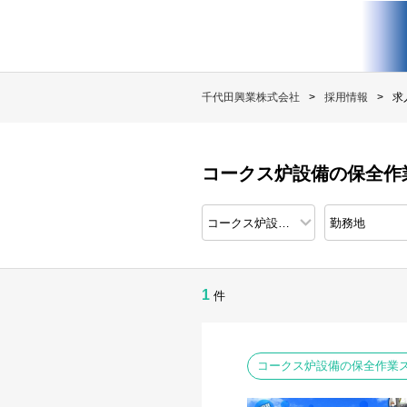
千代田興業株式会社
採用情報
求
コークス炉設備の保全作
1
件
コークス炉設備の保全作業