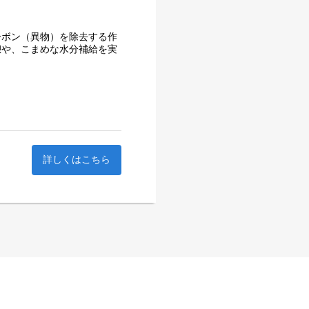
ーボン（異物）を除去する作
憩や、こまめな水分補給を実
非鉄金属の精錬に欠かせない
詳しくはこちら
を学んでから現場に入りま
となります。
レクチャーします。
作業者として、石炭やコーク
にも力を入れています。バキ
ンジしたい」という方も歓迎
ます。