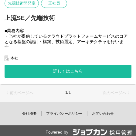
・要件定義、技術選定、アーキテクチャ設計
先端技術開発室
正社員
・開発ベンダーと連携した実装、テスト、リリース
・プロジェクトにおけるベンダーの技術的なリード、コントロ
上流SE／先端技術
ール
・プロジェクトへのAI利活用の企画・実践（需要予測、業務自
動化、その他あらゆること）
■業務内容
・当社が提供しているクラウドプラットフォームサービスのコア
■組織構成
となる基盤の設計・構築、技術選定、アーキテクチャを行いま
・25名（契約外注社員13名含む）
す。
・部長1名
・当社のクラウドプラットフォームサービスの裏側では毎日億規
・男女比 3:1
模のトラフィックデータが蓄積されており、このビッグデータを
本社
支える基盤設計、開発、運用を当部署が担っています。
部署は「業務システムチーム」と「インフラセキュリティチー
・そのためビッグデータを蓄積するための技術的な選定やアーキ
ム」に分かれており
詳しくはこちら
テクチャ、データ分析に関すること、API管理、デプロイ方法の設
人数割合は50:50です
計、PoCの実施など、実際にプロダクト開発を行う「開発本部」
と連携しながら進めていきます。
■私たちのチームについて
・また最新技術への投資も行っており、AIやブロックチェーン等
【大切にしていること】
1/1
〈 前のページへ
次のページへ 〉
の技術を商用に生かす取り組みも行っています。
私たちは、単なる「社内システムの番人」ではありません。
会社の成長をITの力で加速させる"攻めの情報システム部門"です。
■先端技術開発室とは？
AI、最新のセキュリティ、データ利活用など、常に新しい技術を
・既に自社が展開しているクラウドプラットフォームサービスを
会社概要
プライバシーポリシー
お問い合わせ
模索し、ビジネスに貢献することをミッションとしています。
はじめ、今後新たに企画開発するプロダクト全体の企画や技術選
定、仕様決めなど技術的な視点と、ビジネス的な視点でプロダク
【チームの雰囲気】
ト開発をリードする組織です。
部署内は風通しが良く、協力会社のメンバーも含めて温和な人ば
Powered by
・研究開発や要件定義、アーキテクチャの設計などの上流工程か
かりです。