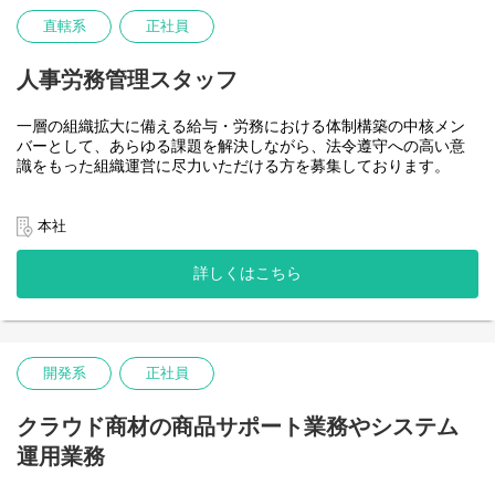
ブル対応」の実務を担うことです。
直轄系
正社員
一般的な制度設計や管理業務の高度化よりも、懲戒、メンタルヘ
ルス、ハラスメント、労使紛争など、いわゆる「ウェットで泥臭
い」事案に対し、発生時の適切な初動対応から再発防止策の設計
人事労務管理スタッフ
までを一貫して担えるプロフェッショナルを求めています。
一層の組織拡大に備える給与・労務における体制構築の中核メン
単なるオペレーション担当ではなく、法的観点と現場感覚の双方
バーとして、あらゆる課題を解決しながら、法令遵守への高い意
を踏まえながら、経営と現場をつなぐ「守りの中核」として機能
識をもった組織運営に尽力いただける方を募集しております。
いただける方を募集します。
【業務内容】
________________________________
※労務チームが主に取りまとめている業務内容は以下の通りで
本社
■職務内容
す。
人事労務領域のスペシャリストとして、特に「労務リスク対応」
詳しくはこちら
・入退社などの諸手続き
「コンプライアンス遵 守」「職場環境の適正化」等の実務を主導
・勤怠管理、社会保険事務（給与計算は外部ベンダーにて実施）
していただきます。
・有期契約・パート・アルバイト等の契約管理
DXや業務効率化の推進役というよりも、人と人の間で発生する複
・派遣契約の管理運営
雑な課題（いわゆる「ウェットな事案」）に対し、 法的根拠とバ
・３６協定・就業規則改定・届出など
開発系
正社員
ランス感覚をもって粘り強く対応できる方を求めています。
チームの中で、担当業務については、チーム内の業務状況や
________________________________
業務状況から担当業務にアサインさせていただき、徐々に領域
クラウド商材の商品サポート業務やシステム
を拡張
1. 労務管理・リスク対応（最重要ミッション）
運用業務
頂きたいと考えています。
・複雑な労務トラブルへの対応（問題社員対応、ハラスメント事
案の調査・是正 等）