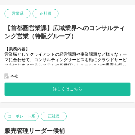
います。
ていただきます。
＊コンサルファーム、自動車メーカー、SIer、事業会社など様々な
営業系
正社員
① 次世代インフラ＆セキュリティ推進
メンバーが在籍しております。
・内容： セキュリティ対策、ITリテラシー教育の企画、アカウン
■先端技術開発室のミッションと役割
ト管理・ワークフロー運用などの定常業務。
【首都圏営業課】広域業界へのコンサルティ
・現在提供しているプラットフォームビジネスの基幹となる基
・ステップアップ： 業務に慣れた後は、インフラ構成の改善提案
ング営業（特販グループ）
盤・サービス・データ アーキテクチャの開発とリバイス・拡張を
や最新クラウドツールの導入など、主担当としてプロジェクトを
能動的に行う。
リードしていただきます。
・エンタープライズサービスとしてのエコシステムを作る。
【業務内容】
② AI活用によるビジネス変革（開発・改善）
・5年先、10年先のビジネスに向けた具体的な研究開発を行う。
営業職としてクライアントの経営課題や事業課題など様々なテー
・内容： 情シス主導の開発プロジェクトに参画し、生成AI等を用
・データビジネスのための基盤サービスを機械化を実現する。
マに合わせて、コンサルティングサービスを軸にクラウドサービ
いた業務効率化ツールの開発・運用。
スをはじめとするシステムや各種ITソリューションの提案を行っ
■参考／開発環境
ていただきます。
・ステップアップ： 日々の情シス運用を通じて社内課題を吸い上
＊技術選定、投資（研究開発）を行う部署ですので、以下に限定
当社特販グループは、自動車業界のお客様のみではなく、旅行バ
本社
げ、AIを武器に「現場の困りごと」を解決するプロフェッショナ
されません！
ス業界や機械工具商等の
ルを目指していただきます。
【バックエンド】
幅広く様々な業界に向けたITソリューション営業となります。
詳しくはこちら
・Java（Spring、SpringBoot）
※補足： どちらのチームでも情シスの基礎となる定常業務は経験
・C♯
【期待すること】
していただきます。幅広いスキルが身につく環境です。
・Go
様々な業界にITソリューション営業を行っていただけること
・Python
■組織構成
コーポレート系
正社員
【フロントエンド】
【部署のミッション】
・25名（契約外注社員13名含む）
・JavaScript, TypeScript
・我々が提供したいソリューション営業とは？
・部長1名
・React, Vue.js
当社製品を導入していただくことで、100%の課題解決ができてい
販売管理リーダー候補
・男女比 3:1
・HTML5
るとは思っていません。