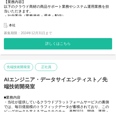
（組織人材戦略室について）
【業務内容】
・懲戒処分の検討および実務対応、弁護士・産業医との連携
組織人材戦略室は成長戦略の実現のために必要な「人」と「組
以下のクラウド商材の商品サポート業務やシステム運用業務を担
・労働基準監督署等の行政機関対応（臨検対応、折衝 等）
織」のパフォーマンスの最大化を実現する戦略部門として副社長
当いただきます。
・労働組合対応（団体交渉の実務、窓口対応）
直轄で運営しております。
・社内案内（業務連絡・通達・配信）
・従業員からの深刻な労務相談・内部通報への対応および解決策
・システム動作検証
の提示
【組織構成】
・マニュアル作成（手順書の作成）
本社
組織人材戦略室：1３名 ＊派遣、契約社員含む
・コンタクトセンターからの問合せ対応
________________________________
室長：１名 → 制度、企画：4名
募集期限：2024年12月31日まで
→ 採用・研修：5名
また今後は順次リリースされるクラウド商材に対する企画提案業
2. ガバナンス強化・規程整備
→ 労務：4名
務
詳しくはこちら
・就業規則および各種社内規程の改定（法改正対応およびリスク
※当室は、経営直轄組織となり、レポートラインは取締役副社長
－クラウド商材の商品企画
ヘッジの観点からの
になります。
－顧客向けサイトのコンテンツ企画
見直し）
・開発ロードマップに合わせて、市場分析や現場ヒアリング結果
・安全配慮義務およびコンプライアンス遵守体制の構築・運用
をまとめて開発の上流工程でレビューの実施。
・労務監査対応および内部統制の整備
－外部連携を行う際のアライアンス業務
先端技術開発室
正社員
________________________________
【期待すること】
AIエンジニア・データサイエンティスト／先
部の定常業務を遂行する中で、自社システムやユーザー業務に対
3. 組織運営・メンバーサポート
する知見を深め、幅広い対応を行えるようになっていただきた
・労務チームメンバー（実務担当者）への専門的知見に基づくア
端技術開発室
い。
ドバイスおよび指導
※マネジメント専任ではなく、プレイングマネージャーとして自
■業務内容
【採用背景】
ら事案対応を行いながら、周囲を巻き込み業務を
・当社が提供しているクラウドプラットフォームサービスの裏側
新商品のリリースに合わせて、部署の対応範囲が広がったため
推進していただくスタイルです。
では、毎日億規模のトラフィックデータが蓄積されており、この
ビッグデータを支えるアーキテクチャ、基盤設計、開発、運用・
【部署のミッション】