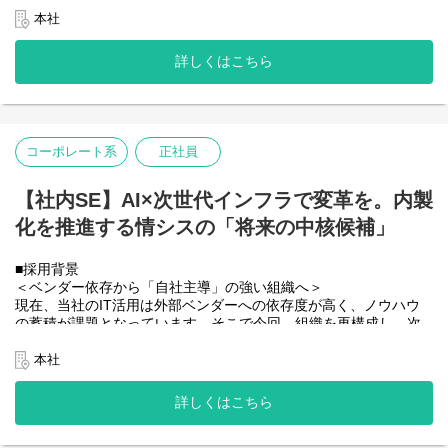
保守を当部署が担っています。
高品質なサービス提供をし続けるための運用サポート
・そのためビッグデータを蓄積するための技術的な選定やアーキ
本社
【ポジションの魅力】
テクチャ、データ蓄積の方法、データ処理に関するテーマに対し
自社サービスや関連業界・業務への知見を深めていくことで、サ
て、AIや機械学習を活用したデータ分析基盤の設計や開発・運用
詳しくはこちら
ービスの企画や開発上流工程に参画可能
を行います。
・また最新技術への投資も行っており、研究開発を行いながら先
端技術を商用に生かす取り組みも行っています。
■先端技術開発室とは？
コーポレート系
正社員
・既に自社が展開しているクラウドプラットフォームサービスを
はじめ、今後新たに企画開発するプロダクト全体の企画や技術選
定、仕様決めなど技術的な視点と、ビジネス的な視点でプロダク
【社内SE】AI×次世代インフラで変革を。内製
ト開発をリードする組織です。
化を推進する情シスの「将来の中核候補」
・研究開発や要件定義、アーキテクチャの設計などの上流工程か
ら設計・開発・運用までをトータルに関わる組織です。
・アプリ（バックエンド／フロントエンド）、インフラ、クラウ
■採用背景
ドエンジニア、データサイエンティスト、AIエンジニアなどのエ
＜ベンダー依存から「自社主導」の強い組織へ＞
ンジニアメンバーやプロダクトマネジメント、BizDevなどを行う
現在、当社のIT活用は外部ベンダーへの依存度が高く、ノウハウ
メンバーも在籍しております。
の蓄積が課題となっています。そこで今回、組織を再構成し、次
世代を担う若手メンバーを2名お迎えすることにいたしました。
■組織構成
「言われたものを作る・保守する」だけでなく、最新技術を学び
本社
先端技術開発室には28名のメンバーが在籍しています。
ながら自らの手で組織を強くし、会社の成長をITで牽引してい
-データ基盤開発課：10名
く。そんなやりがいに溢れたポジションです。
詳しくはこちら
-基盤開発課：14名
-先端技術開発室が 4名
■業務内容
＊30〜40代のメンバーが多いですが、20代のメンバーも在籍して
ご経験や適性に応じ、以下のいずれかのポジションでスタートし