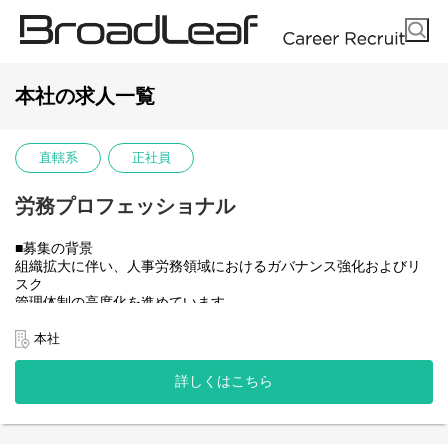
本社の求人一覧
直轄系
正社員
労務プロフェッショナル
■募集の背景
組織拡大に伴い、人事労務領域におけるガバナンス強化およびリ
スク
管理体制の高度化を進めています。
本募集は、労務トラブルが多発していることを背景としたもので
本社
はなく、
現在在籍している高度専門人材の知見を継承し、将来にわたり安
詳しくはこちら
定した組織運営を実現するための戦略的な体制強化を目的として
います。
本ポジションにおける最優先ミッションは、「労務リスク・トラ