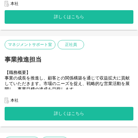
隣に先輩がいる安心感の中でスキルを吸収していただきたいと考
将来は正社員のマネジメントを行うチームリーダーや課長として
※車を購入してからの、給油、自動車アクセサリーの購入、車
牽引していただけるエンジニアを募集します。
本社
えています。
【クラウドサービス】
組織を牽引いただけることを期待しております。
検、点検整備、部品交換、車の売却、廃棄処理などの市場領域を
※家庭の事情等による在宅勤務は、個別相談の上で柔軟に対応し
・GCP
プロジェクトは２０２７年１月のローンチに向け開発の真っただ
指します。
【ポジション魅力】
詳しくはこちら
ます。
・AWS
中です。
・当社は、自動車アフターメンテナンスに不可欠な数百万点にも
当社では月額課金型へのビジネスモデルの変更に伴い、バックオ
＝＝＝＝＝＝＝＝＝＝＝＝＝＝＝＝＝＝＝＝＝＝＝＝＝＝＝＝＝
ＡＩ駆動開発も本格稼働しており、新しい知識と技術を身に着け
のぼるパーツデーターを保有し、業界TOPシェアメーカーとし
フィス業務にも変化が求められております。
＝＝
られる状況になっています。
て、様々な商品を開発、販売しているビックデータプラットフォ
販売管理課では、業務工程の改善余地が多く、業務改善意欲の高
プロジェクトで得られた経験や知見、ご自身の経験を活かしなが
ーマーでもあります。
■応募条件
い方であれば、働きがいを感じられる環境となります。
ら長期的にキャリアを築ける環境です。
・これまで培ってきた技術力やビックデータを活用した事業モデ
①AIや機械学習を活用したシステムの開発、分析経験をお持ちの
また、AIやRPAなどの業務のデジタル化に積極的に取り組んでお
マネジメントサポート室
正社員
ル構築力を活かし、近年では、海外を含む新規事業への投資を加
方
り、手作業からの脱却志向のある方や、そのような経験のある方
■業務内容
速しています。
②TB~PB級の大量データに対する分散処理や、データ分析の設
は活躍できる余地が大きいです。
会社組織としても業務へのAI利活用は必須であると認識してお
・事業の多角化、グローバル化を視野に入れた現在を「第二創業
事業推進担当
計・開発経験
り、本プロジェクトにおいてもAIをしっかりと活用してAI時代の開
期」と位置づけ、今後の成長をけん引いただける優秀な人材に参
【組織構成】
③クラウドの設計・構築・運用保守に関する経験をお持ちの方
発標準を構築していきたいと考えています。
画頂くことが必要不可欠となっています。
・全体：18名（正社員10名 契約社員4名 派遣社員4名）
（AWS,GCP,Azureなど）
【職務概要】
④統計ソフトウェア（R,Python,Julia,MATLAB,pandasなど）およ
事業の成長を推進し、顧客との関係構築を通じて収益拡大に貢献
開発ベンダーを巻き込みながら、実際に手を動かして上流から下
びデータベース言語（SQL など）の利用経験をお持ちの方
していただきます。市場のニーズを捉え、戦略的な営業活動を展
流まで一貫して対応していただきます。
開し、事業目標の達成を目指します。
大規模環境での基幹システムリビルド×上流工程から関われる×積
極的なAI活用といった具合で、ご自身のスキル向上や守備範囲の
主な職務内容:
本社
拡張が見込めるポジションです。
・顧客ニーズに基づいた事業機会の創出と拡大。
・事業戦略の立案、実行、および効果測定。
情報システム部門の基幹システム開発エンジニアとして、ベンダ
詳しくはこちら
・商品コンテンツの企画、販売、および効果測定。
ーと協業しながら上流から下流まで一貫して携わっていただきま
・社内外の関係者と連携し、事業の推進を支援。
す。
・新規パートナーの開拓および関係構築。
・基幹システム（販売管理）のリビルドプロジェクト推進