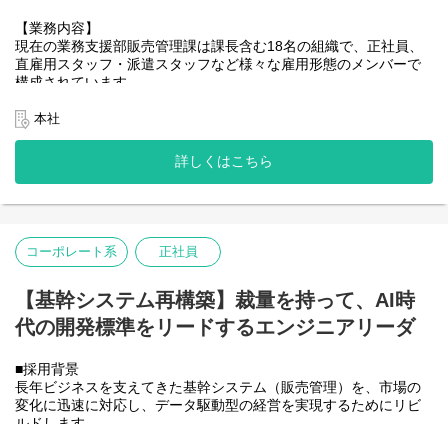
・CSS3（Sass）
100%の課題解決をするためには、時にはクライアントの経営や業
部署は「業務システムチーム」と「インフラセキュリティチー
【業務内容】
務上のプロセスなど大きな変革をご提案差し上げる場合もござい
ム」に分かれており
【環境】
現在の業務支援部販売管理課は課長含む18名の組織で、正社員、
ます。
人数割合は50:50です
・Visual Studio Code
直雇用スタッフ・派遣スタッフなど様々な雇用形態のメンバーで
クライアントの利益最大化というテーマに向き合い、クライアン
・Eclipse
構成されています。
トが気づいていない課題を我々から主体的に提案をしていくこと
■私たちのチームについて
・IntelliJ
業務の自動化や業務の属人化の解消など、販売管理課のリーダー
が求められていると考えています。
【大切にしていること】
候補として、課長と共にスタッフのマネジメントを行いながら業
本社
私たちは、単なる「社内システムの番人」ではありません。
【コンテナ技術】
務の改善に携わっていただくことを想定しております。
【キャリアパス】
会社の成長をITの力で加速させる"攻めの情報システム部門"です。
・docker
・固有の業界に捉われない営業スキルを身につけていただくこと
詳しくはこちら
AI、最新のセキュリティ、データ利活用など、常に新しい技術を
・Kubernetes
売上計上業務
が可能です。
模索し、ビジネスに貢献することをミッションとしています。
・受注承認／受注入力／契約登録／検収確認／売上計上／請求書
【OS】
発行
【チームの雰囲気】
・Windows
【当社を取り巻く環境】
部署内は風通しが良く、協力会社のメンバーも含めて温和な人ば
・macOS, iOS
登録・解約業務
・自動車を取り巻く環境は、個人所有からカーシェアへとオーナ
コーポレート系
正社員
かりです。
・Linux
・契約登録／契約解約／口座振替依頼
ーシフトが起き、自動車そのものもEVシフト、AIの活用や高度自
集中して業務に取り組みつつ、気軽に雑談もできる良好な関係・
・Android
動運転化が促進されるなど大きく変化しています。
雰囲気です。
ECサイトの売上計上・出荷依頼業務
・所有の在り方などが変化する一方で、AI×自動運転で高度化、無
【基幹システム再構築】裁量を持って、AI時
技術的な相談やディスカッションも活発で、互いに高め合える雰
【ソースコード管理】
・ECサイト売上計上／出荷依頼業務
人化されていく自動車は社会インフラとして再評価がなされ、ス
代の開発標準をリードするエンジニアリーダ
囲気があります。
・GitLab
マートグリットや情報インフラとしての活用などにも注目を集め
取引先登録業務
ています。
■働き方
【データベース】
・取引先登録
・自動車アフターマーケット※は、法定車検の実施義務（商用：1
■採用背景
・残業平均：月20時間
・Cassandra
年 個人：2年）の中、自動車をとりまく事業環境の変化やニーズ
長年ビジネスを支えてきた基幹システム（販売管理）を、市場の
・離職率：5％以下（直近実績）
【キャリアパス】
・Elasticsearch
の変化、または自動車メンテナンス技術の高度化などをむしろ成
変化に迅速に対応し、データ駆動型の経営を実現するためにリビ
・勤務形態：迅速な相談やノウハウ共有を大切にしているため、
正社員以外のスタッフのマネジメントなども行いながら、まずは
・Redis
長好機とし、交通インフラを支えるプラットフォームとして着実
ルドします。
オフィスでの勤務を基本としています。特に成長期においては、
業務推進・業務改善を担当していただく予定です。
・CloudSQL (mySQL, PostgreSQL)
に成長しています。
この全社的な重要プロジェクトを、中核メンバーとして主体的に