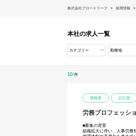
株式会社ブロードリーフ
採用情報
本社の求人一覧
10
件
直轄系
正社員
労務プロフェッシ
■募集の背景
組織拡大に伴い、人事労務