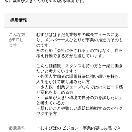
常に裁量が大きくやりがいのある環境です。
採用情報
こんな方
むすびばはまだ創業数年の成長フェーズにあ
がFITし
り、メンバー一人ひとりが事業の推進力そのも
ます
のです。
そのため「会社に任される」のではなく、自ら
考え行動できる方が活躍しています。
こんな価値観・スタンスを持つ方と一緒に働き
たいと考えています：
・外国人労働者の課題解決に強い想いを持ち、
人生をかけて取り組みたい方
・少人数・創業フェーズならではのスピード感
と変化を楽しめる方
・「裁量が大きい環境で自分の力を試したい」
と考えている方
・新しいことや難しい課題に挑戦するのがワク
ワクする方
必要条件
・むすびばの ビジョン・事業内容に共感 でき