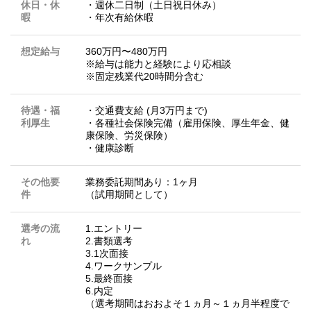
休日・休
・週休二日制（土日祝日休み）
暇
・年次有給休暇
想定給与
360万円〜480万円
※給与は能力と経験により応相談
※固定残業代20時間分含む
待遇・福
・交通費支給 (月3万円まで)
利厚生
・各種社会保険完備（雇用保険、厚生年金、健
康保険、労災保険）
・健康診断
その他要
業務委託期間あり：1ヶ月
件
（試用期間として）
選考の流
1.エントリー
れ
2.書類選考
3.1次面接
4.ワークサンプル
5.最終面接
6.内定
（選考期間はおおよそ１ヵ月～１ヵ月半程度で