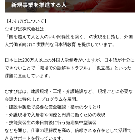
【むすびばについて】
むすびば株式会社は、
「国を超えて人と人のいい関係性を築く」 の実現を目指し、外国
人労働者向けに 実践的な日本語教育 を提供しています。
日本には230万人以上の外国人労働者がいますが、日本語が十分に
できないことで「職場での誤解やトラブル」「孤立感」といった
課題に直面しています。
むすびばは、建設現場・工場・介護施設など、 現場ごとに必要な
会話力に特化 したプログラムを展開。
・建設や製造で必要な安全確認・指示のやりとり
・介護現場で入居者や同僚と円滑に働くための表現
・技能実習生の来日前後に行う短期集中型講習
などを通じ、仕事の理解度を高め、信頼される存在として活躍で
きるサポートを行っています。