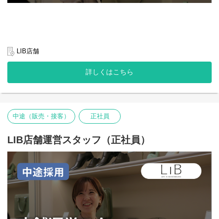
ンド名を「LIB（リブ）」へと変更し、エシカル消費を日常に届け
・新店及び改装店舗のデザイン・設計業務
るエシカルブランドとして展開を開始します。
・店舗の安全、機能、デザイン、コストに対し最善の提案を行
“Life Is Borderless ─ 美しく、生きる。”をコンセプトに、社会や環
い、定められたスケジュールに沿って責任をもって遂行する。
境に配慮した選択肢をもっと身近にしていくための挑戦です。
・社内関係部署（店舗統括/店舗営業/クリエイティブの各担当者
等）との打合せを行い、立地、客層などニーズに沿い、安全性に
LIB店舗
配慮された建築・平面計画、内装設計提案及び説明を行う
・プロジェクトの実施に必要となる 検討用図面の作成 ・デザイ
◇事業背景について知る：
https://www.borderless-
詳しくはこちら
ンコンセプト立案・図面・資料の作成・修正を行う
japan.com/social-business/businessleather/
・外部協力会社（作図会社・設計事務所）へ適切な指示とチェッ
◇サービスサイトを見る：
https://business-leather.com/
クバックを行い効果的な図面となるように責任を持つ
・担当プロジェクトのデザインに責任を持ち、成果物に対して説
【募集背景】
明責任を持つ
エシカルレザーブランド「LIB」は、社会や環境に配慮した選択を
中途（販売・接客）
正社員
・常に変化する環境の中、会社の方針を理解し、ビジネス戦略に
もっと身近にすることを目指し、日々新しいプロダクトを生み出
対応する効果的な解決策を提供する。
しています。
LIB店舗運営スタッフ（正社員）
※30坪～100坪程度まで、多様な業務に対応して頂きます。
今回募集するサンプル職人は、その挑戦の最前線。顧客の声を形
にし、より複雑な構造や新しいデザインにも挑戦するための重要
なポジションです。
「ものづくりを通じて社会を良くしたい」「エシカル消費を広げ
たい」という想いを持つ方をお迎えしたいと考えています。
【職務内容】
バッグ・小物のサンプル制作全般をお任せします。
単なる製作ではなく、デザイナーやチームと一緒に「まだ世にな