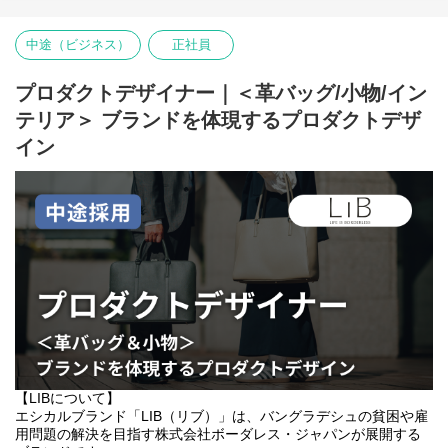
今後も、より多くのプロジェクトを支えていくことで、当社ミッ
ション"社会課題解決の民主化をする"を実現するため、社会のため
中途（ビジネス）
正社員
にアクションを起こす人を増やしていく事業開発職としてFor
Goodを支える仲間となってくださる方を募集します。
プロダクトデザイナー｜＜革バッグ/小物/イン
【職務内容】
テリア＞ ブランドを体現するプロダクトデザ
・事業を拡大するための業務全て
ご自身で仮説を立て施策を立案し実行する「0→1」の業務をお任
イン
せします。裁量権が大きくソーシャルビジネス最前線で成長でき
るポジションです。（適正を見て判断）
【主な業務内容】
●マーケティング業務（※マーケティング希望の方を特に歓迎しま
す）
クラウドファンディングに関心のある方々の背中を押し、前に進
める一歩に関わるポジションです。
例）
・SEO記事運用戦略の立案・実行
・CRM施策の立案・実行
● 企画営業（リードキュレーター）業務
【LIBについて】
社会のために立ち上がる人を増やすポジションです。
エシカルブランド「LIB（リブ）」は、バングラデシュの貧困や雇
例）
用問題の解決を目指す株式会社ボーダレス・ジャパンが展開する
・チーム全体の営業戦略から落とし込んだ施策の実行