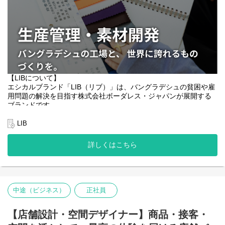
ます。
っと日常に、もっと身近に届けていきます。
◇事業背景について知る：
https://www.borderless-
japan.com/social-business/businessleather/
◇サービスサイトを見る：
https://business-leather.com/
【募集背景】
LIBはエシカルレザーブランドとして、革バッグ・小物に加えイン
【LIBについて】
テリアアイテムへと領域を広げ、新しいステージを迎えていま
エシカルブランド「LIB（リブ）」は、バングラデシュの貧困や雇
す。
用問題の解決を目指す株式会社ボーダレス・ジャパンが展開する
ブランドの世界観をものづくりの上流から形にし、市場やお客様
ブランドです。
のニーズを的確に捉えながら、他にはないクリエイティブを生み
バングラデシュでは、日本の約4割の国土に約1億7千万人が暮ら
出していただけるポジションです。企画から量産まで一気通貫で
し、都市部では失業や不安定な雇用が大きな社会課題となってい
LIB
携われる、裁量の大きい環境です。
ます。特に、未就学・未経験の方や障がいのある方々は、「働き
たくても働けない」状況や、低賃金・劣悪な労働環境に置かれる
詳しくはこちら
【職務内容】
ケースが少なくありません。LIBは、この課題の解決を目指し、現
LIBのブランドコンセプトやトレンド、市場動向、販売計画・売上
地に本革製品の自社工場を設立。現地の資源を活用しながら、働
分析をもとに、革バッグ・小物・インテリアアイテムのコンセプ
く機会を必要とする人たちを直接雇用しています。
トおよびデザインの方向性を決定していただきます。
エシカルブランドとしての世界観を軸に、戦略・アイデア・クオ
私たちが目指すのは、単なる雇用創出ではありません。ものづく
中途（ビジネス）
正社員
リティの新しい指針を打ち出し、他にはないクリエイティブと質
りをゼロから伝え、一流の職人へと育てること。そして、働く喜
の高いものづくりを実現していくポジションです。
びや誇りを感じられる仕事を生み出すことです。高品質な製品を
開発責任者として、企画から量産まで一貫して現場を統括してい
自社ブランドとして直接お客さまへ届けることで、現地メンバー
【店舗設計・空間デザイナー】商品・接客・
ただきます。
の安定した収入と適正な賃金の実現につなげています。