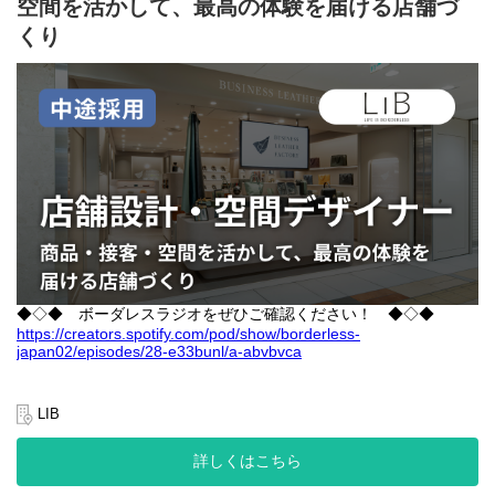
空間を活かして、最高の体験を届ける店舗づ
・マーケティング調査：SNS・ECでのニーズ分析、展示会・他社
2025年7月、ブランドは「ビジネスレザーファクトリー」から
くり
調査等
「LIB」へと生まれ変わりました。
・商品コンセプト立案・企画原案：ニーズ・トレンドを踏まえた
ブランドコンセプトは、"Life Is Beautiful ─ 美しく、生きる。"
アイデア提案
年齢や性別、国境や価値観の違いを超えて、一人ひとりが自分ら
・ダミー制作・商品評価・量産設計
しく生きられる社会を目指し、社会や環境に配慮した選択を、も
・デザイナー管理：デザイナーへの企画共有、進行管理
っと日常に、もっと身近に届けていきます。
◇事業背景について知る：
https://www.borderless-
japan.com/social-business/businessleather/
◇サービスサイトを見る：
https://business-leather.com/
【募集背景】
LIBは、エシカルレザーブランドとしての次のステージに向け、商
品開発チームの体制を強化しています。レザー以外の新素材(キャ
◆◇◆ ボーダレスラジオをぜひご確認ください！ ◆◇◆
ンバス・内布等)への挑戦や、インテリア・ライフスタイル領域へ
https://creators.spotify.com/pod/show/borderless-
の展開など、ものづくりの幅がますます広がるフェーズです。
japan02/episodes/28-e33bunl/a-abvbvca
生産管理と素材開発の両方を専門性を持って担っていただくこと
で、LIBのブランド価値をさらに高めていく体制を目指します。も
【LIBについて】
のづくりの上流から関わり、ブランドの成長を根幹から支えるポ
株式会社ボーダレス・ジャパンが展開するエシカルレザーブラン
LIB
ジションです。
ド「ビジネスレザーファクトリー」は2014年 バングラデシュの貧
困問題の解決のためにスタートしたソーシャルビジネスです。
【職務内容】
詳しくはこちら
・素材（生地・副資材など）の開発又は製造背景やコスト含めた
バングラデシュでは、日本の約4割の国土に1億7千万人の人口を抱