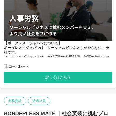
▼For Goodの事業紹介ページはこちら
https://www.borderless-japan.com/social-business/for-good/
▼For Goodの月報noteページはこちら
https://note.com/forgood_note/m/mf0254ea0e121
▼代表が語るFor Goodの未来
事業代表が自身の想いを発信しているPodcastとnoteも是非ご覧く
ださい。
【ボーダレス・ジャパンについて】
ボーダレス・ジャパンは「ソーシャルビジネスしかやらない」会
・Podcast「クラファンで世界に挑む理由|一人の一歩がつながる
社です。
社会へ」
ソーシャルビジネスとは、気候変動や貧困問題、教育格差などの
https://open.spotify.com/episode/7qJUvYSYRAeTw2j84Dj2qP?
si=WxXfXmLVQ5WjxIwNu_tY7A
あらゆる社会課題をビジネスというソリューションを使って解決
するビジネスのことを指します。現在は、15カ国で45の事業を展
コーポレート
・note「社会は、みんなで変えられる。For Goodが目指す「つな
開しており、2025年度の売上高は105億円を予定しております。
がり、支え合える社会」へ」
詳しくはこちら
https://note.com/cody0531/n/n8142ce518444
2023年10月には、社会課題解決を次のステージに進めるべくボー
ダレスが目指す社会や存在意義を示すパーパス「SWITCH to
【会社概要】
HOPE 社会の課題を、みんなの希望へ変えていく。」を制定しま
した。より良い社会づくりを加速するために、志をともにする
・株式会社ボーダレス・ジャパン
人々との新たな関わり方も構築しています。
・設立：2007年3月
業務委託
派遣社員
・代表：田口 一成
・事業代表：小松航大
◇公式サイトを見る：
https://www.borderless-japan.com/
BORDERLESS MATE ｜社会実装に挑むプロ
・創立：2022年5月