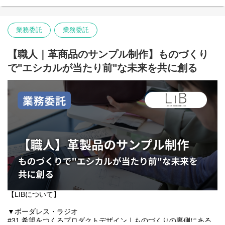
リサーチ、手配、進捗管理等のハンドリング
えており、 その過剰な人口が都市の高い失業率を招いています。
・MDプランに基づく生産投入戦略の立案（コスト、リードタイ
特に、未就学・未経験・障がいのある方達はそれらを理由に働き
ム、品質バランスの最適化）
たくても働けない、あるいは、 低賃金・劣悪な労働環境で働かざ
・サンプル作製から量産までの発注書作成、生産背景（工場）の
業務委託
業務委託
るを得ず、経済的に苦しい生活をしています。
選定、進行管理
・生産管理業務全般（職出・検品・付属加工発注・仕様書作製・
私達はバングラデシュの現地資源を活用した高付加価値本革商品
【職人｜革商品のサンプル制作】ものづくり
グレーディング・原価管理・納期管理・品質管理など）
を製造する自社工場をつくり、働きたくても働けない人たちを直
・バングラディッシュの生産工場との折衝、商談、工場出張、新
接雇用しています。 ものづくりをゼロから伝え、一流の職人に育
で"エシカルが当たり前"な未来を共に創る
規工場の開拓
てる。生活を守るだけでなく、働く喜びを、生きる喜びを感じて
・資材（生地・副資材）の在庫管理、および切り替えタイミング
もらう。 高品質な本革製品を日本の自社ブランドで販売すること
の調整
で、 安定的な収入かつ高賃金を実現しています。
・商品トラブル対応・品質改善アクション
雇用を創ることだけではなく、 作り手/売り手/買い手の「はたら
く」を応援し、 誰もが自分らしく前向きに生きられる社会を共創
することが私達のミッションです。
そして2025年7月15日、「ビジネスレザーファクトリー」のブラ
ンド名を「LIB（リブ）」へと変更し、エシカル消費を日常に届け
るエシカルブランドとして展開を開始します。
“Life Is Beautiful ─ 美しく、生きる。”をコンセプトに、社会や環
境に配慮した選択肢をもっと身近にしていくための挑戦です。
【LIBについて】
◇事業背景について知る：
https://www.borderless-
japan.com/social-business/businessleather/
▼ボーダレス・ラジオ
◇サービスサイトを見る：
https://business-leather.com/
#31 希望をつくるプロダクトデザイン｜ものづくりの裏側にある