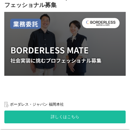
◇代表プロフィール：
https://www.borderless-
・メンバー数：25名（2026年2月現在）
フェッショナル募集
japan.com/fellow/70807/
・グループ総メンバー数：1,580名 (役員含む、2024年3月1日時
点)
【募集背景】
・所在地：
より多くの社会問題をビジネスで解決すべく、さらに仲間を増や
＜福岡本社＞
し、新しい事業を創り、１つ１つの事業を拡大させていきたいと
TEL : 092-791-4120
〒810-0001
考えています。 ソーシャルインパクト最大化に向けて、仲間や事
福岡県福岡市中央区天神3-1-1 天神フタタビル4F
業を支える人事労務のメンバーを募集しています。
ソーシャルベンチャーPARK福岡
＜東京オフィス＞
【職務内容】
TEL : 03-5227-6980
人事労務担当として、ボーダレス・ジャパンおよびグループ各社
〒162-0843
を対象に、労務関連業務を幅広くお任せします。
東京都新宿区市谷田町2-17 八重洲市谷ビル10F
主な業務
◇事業背景について知る：
https://www.borderless-
・勤怠管理、給与計算の定常業務および新規オペレーション設計
japan.com/social-business/for-good/
◇サービスサイトを見る：
https://for-good.net/
・入退職者の手続き対応
◇代表プロフィール：
https://www.borderless-
・社会保険関連の対応
japan.com/fellow/72935/
・年末調整、安全衛生関連、各種法令対応・届出業務
・労務課題や問題に対する調査・提案・対応
ボーダレス・ジャパン 福岡本社
・（ご経験に応じて）人事制度の運用や改善、制度企画への参画
【募集背景】
・業務全体のフロー改善・効率化
詳しくはこちら
昨年比200%以上、業界No.1のスピードで成長しているFor Good
ご志向に応じて日常の正確なオペレーションに加え、組織拡大に
では、様々なバックグラウンドを持ったメンバーが活躍していま
合わせた 仕組みづくりや改善提案 にも携われます。
す！