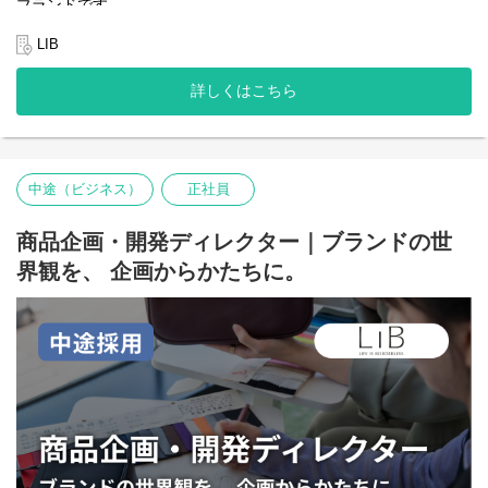
ブランドです。
・ご自身の関心のある社会問題の解決につながる営業施策の立案
バングラデシュでは、日本の約4割の国土に約1億7千万人が暮ら
・クラファンに関心のある方に向けてのプロジェクト企画の提案
し、都市部では失業や不安定な雇用が大きな社会課題となってい
LIB
営業
ます。特に、未就学・未経験の方や障がいのある方々は、「働き
たくても働けない」状況や、低賃金・劣悪な労働環境に置かれる
● クラウドファンディング伴走（キュレーター）業務
詳しくはこちら
ケースが少なくありません。LIBは、この課題の解決を目指し、現
社会課題の解決に挑むプロジェクトを、構想段階から達成まで一
地に本革製品の自社工場を設立。現地の資源を活用しながら、働
貫して支援し、成功へ導くポジションです。
く機会を必要とする人たちを直接雇用しています。
例）
・クラウドファンディング実施前の無料相談対応（企画壁打ち・
私たちが目指すのは、単なる雇用創出ではありません。ものづく
実施可否のアドバイスなど）
中途（ビジネス）
正社員
りをゼロから伝え、一流の職人へと育てること。そして、働く喜
・クラウドファンディングの企画設計およびプロジェクトページ
びや誇りを感じられる仕事を生み出すことです。高品質な製品を
へのフィードバック
自社ブランドとして直接お客さまへ届けることで、現地メンバー
商品企画・開発ディレクター｜ブランドの世
・実行者への伴走支援（進行管理・モチベーション支援など）
の安定した収入と適正な賃金の実現につなげています。
・広報戦略の立案および改善提案
界観を、 企画からかたちに。
2025年7月、ブランドは「ビジネスレザーファクトリー」から
● プロジェクトの審査業務
「LIB」へと生まれ変わりました。
ソーシャルグッドなプロジェクトが生まれる瞬間に最前線で立ち
ブランドコンセプトは、── Life Is Beautiful ─ 美しく、生きる。
会いながら、仕組みそのものを進化させる「攻め」と「守り」の
──
両立をお任せするポジションです。
年齢や性別、国境や価値観の違いを超えて、一人ひとりが自分ら
例）
しく生きられる社会を目指し、社会や環境に配慮した選択を、も
・審査業務
っと日常に、もっと身近に届けていきます。
・審査業務の効率化に関する施策立案
▼事業開発職社員インタビューはこちら
◇事業背景について知る：
https://www.borderless-
・【社員インタビュー】事業開発を通して学んだ「とりあえずや
japan.com/social-business/businessleather/