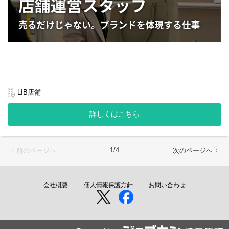
い製品」を形にしていくクリエイティブな仕事です。
・デザイン画や参考画像をもとにしたパターン作成（Adobe
Illustrator使用）
※部分的なダミー作成と試行錯誤を繰り返し、理想の形に仕上げ
ていきます
・裁断・革漉き・縫製・仕上げを含むサンプル制作の全工程
・量産前サンプルの品質チェック
LIB店舗
詳しくはこちら
1/4
〈 前のページへ
次のページへ 〉
会社概要
個人情報保護方針
お問い合わせ