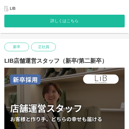
物語
https://open.spotify.com/episode/6dApN6ukWJAZyKgM8fRaKO?
LIB
si=nUXNADG4Sqik8ZSGaIoXyQ
【募集背景】
LIBは、創業から10年で全国21店舗を展開し、事業・ブランドとも
詳しくはこちら
株式会社ボーダレス・ジャパンが展開するエシカルレザーブラン
に成長を続けてきました。
ド「ビジネスレザーファクトリー」は2014年 バングラデシュの貧
1店舗が現地バングラデシュに生み出す雇用は40〜50人。店舗の成
困問題の解決のためにスタートしたソーシャルビジネスです。
長は、ブランドの発展だけでなく、貧困の連鎖を断ち切るための
大切な起点でもあります。
バングラデシュでは、日本の約4割の国土に1億7千万人の人口を抱
えており、 その過剰な人口が都市の高い失業率を招いています。
新卒
正社員
さらに、近年ではオンラインでも多くのお客様に支持されてお
特に、未就学・未経験・障がいのある方達はそれらを理由に働き
り、ブランドの世界観や価値観を、リアルとデジタルの両軸から
たくても働けない、あるいは、 低賃金・劣悪な労働環境で働かざ
LIB店舗運営スタッフ（新卒/第二新卒）
より深く届けていきたいと考えています。
るを得ず、経済的に苦しい生活をしています。
今回募集するのは、ブランドの哲学を空間に落とし込み、「この
私達はバングラデシュの現地資源を活用した高付加価値本革商品
お店に来てよかった」と思える体験をつくる、店舗設計・空間デ
を製造する自社工場をつくり、働きたくても働けない人たちを直
ザイナーのポジションです。
接雇用しています。 ものづくりをゼロから伝え、一流の職人に育
“空間づくり”を通じて、ブランドの本質を伝え、顧客体験の価値を
てる。生活を守るだけでなく、働く喜びを、生きる喜びを感じて
引き上げていく。
もらう。 高品質な本革製品を日本の自社ブランドで販売すること
そんな挑戦に、共に取り組んでくださる仲間を求めています。
で、 安定的な収入かつ高賃金を実現しています。
【職務内容】
雇用を創ることだけではなく、 作り手/売り手/買い手の「はたら
ブランドの世界観を、空間を通じてお客様に届ける。
く」を応援し、 誰もが自分らしく前向きに生きられる社会を共創
ただ美しいだけでなく、プロダクトや接客と連動し、お客さまの
することが私達のミッションです。
感動体験を生み出す店舗づくりをお任せします。
そして2025年7月15日、「ビジネスレザーファクトリー」のブラ