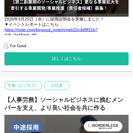
2026年3月25日（水）に採用説明会を実施しました！
▼イベントレポートはこちら
https://note.com/forgood_note/n/neb22c3d9f31b?
sub_rt=share_pb
【ForGoodについて】
For Good
ForGood（フォーグッド） は、ソーシャルグッド領域に特化した
詳しくはこちら
クラウドファンディングプラットフォームです。
「社会課題の解決は一部の人だけの役割ではなく、誰もが関われ
るものにしたい」
そんな想いから、気軽にアクションを起こし合える社会をつくる
ことに挑戦しています。
中途（ビジネス）
正社員
サービス開始から3年半で、
【人事労務】ソーシャルビジネスに挑むメン
プロジェクト数：2,500件超
支援総額：25億円突破
バーを支え、より良い社会を共に作る
支援者数：20万人
と、急成長を続けています。
メンバーは20〜40代まで幅広く、熱量とスピード感を持ちなが
ら、社会に向けた挑戦を続けています。