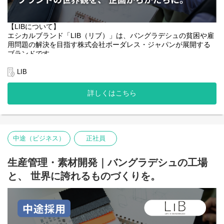
ってみる！」姿勢
◇サービスサイトを見る：
https://business-leather.com/
https://note.com/forgood_note/n/n03c7b687b133
【LIBについて】
【募集背景】
エシカルブランド「LIB（リブ）」は、バングラデシュの貧困や雇
LIBはエシカルレザーブランドとして、革バッグ・小物に加えイン
用問題の解決を目指す株式会社ボーダレス・ジャパンが展開する
テリアアイテムへと領域を広げ、新しいステージを迎えていま
ブランドです。
す。
バングラデシュでは、日本の約4割の国土に約1億7千万人が暮ら
志を共にミッション達成に向けて事業に参画してくださるプロダ
し、都市部では失業や不安定な雇用が大きな社会課題となってい
LIB
クトデザイナーを募集します。
ます。特に、未就学・未経験の方や障がいのある方々は、「働き
たくても働けない」状況や、低賃金・劣悪な労働環境に置かれる
詳しくはこちら
【職務内容】
ケースが少なくありません。LIBは、この課題の解決を目指し、現
ブランドを体現するプロダクトのデザイン業務(革バッグ&小物、
地に本革製品の自社工場を設立。現地の資源を活用しながら、働
インテリアアイテム)をお任せします。
く機会を必要とする人たちを直接雇用しています。
・企画に合わせたデザインスケッチ
私たちが目指すのは、単なる雇用創出ではありません。ものづく
・サンプラーに依頼するための仕様書作成
中途（ビジネス）
正社員
りをゼロから伝え、一流の職人へと育てること。そして、働く喜
・バングラデシュ工場のサンプラーとの打ち合わせ
びや誇りを感じられる仕事を生み出すことです。高品質な製品を
・あがってきたサンプルの修正(数回)
自社ブランドとして直接お客さまへ届けることで、現地メンバー
生産管理・素材開発｜バングラデシュの工場
・生産マニュアル作成(生産する上での注意点を記載)
の安定した収入と適正な賃金の実現につなげています。
・検品・クオリティチェック
と、 世界に誇れるものづくりを。
・スケジュール管理
2025年7月、ブランドは「ビジネスレザーファクトリー」から
「LIB」へと生まれ変わりました。
弊社の工場は文化の違うバングラデシュです。商品に求める要素
ブランドコンセプトは、"Life Is Beautiful ─ 美しく、生きる。"
や「美しい」の基準も日本とは異なります。それを現地と密に連
年齢や性別、国境や価値観の違いを超えて、一人ひとりが自分ら
携し、共にすり合わせていく工程が非常に大事なプロセスとなり
しく生きられる社会を目指し、社会や環境に配慮した選択を、も