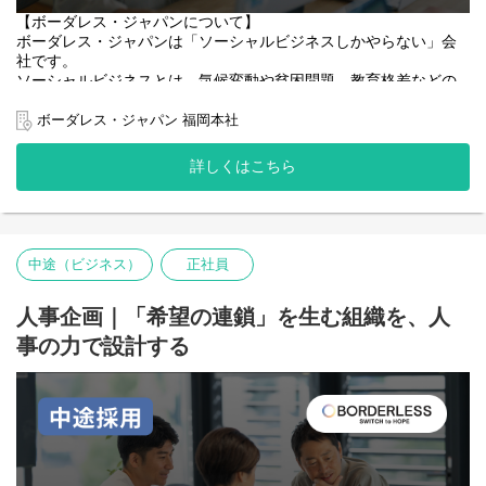
〒813-0034
【ボーダレス・ジャパンについて】
福岡県福岡市東区多の津4-14-1
ボーダレス・ジャパンは「ソーシャルビジネスしかやらない」会
社です。
◇公式サイトを見る：
https://www.borderless-japan.com/
ソーシャルビジネスとは、気候変動や貧困問題、教育格差などの
◇代表プロフィール：
https://www.borderless-
あらゆる社会課題をビジネスというソリューションを使って解決
japan.com/fellow/70807/
するビジネスのことを指します。現在は、13カ国で50の事業を展
ボーダレス・ジャパン 福岡本社
開しており、2024年度の売上高は100億円を突破しました。
【募集背景】
詳しくはこちら
2023年10月には、社会課題解決を次のステージに進めるべくボー
世の中がビジネスで社会課題を解決すると言い出した今、そして
ダレスが目指す社会や存在意義を示すパーパス「SWITCH to
たくさんの社会起業支援が出始めた今、次に必要になるのはソー
HOPE 社会の課題を、みんなの希望へ変えていく。」を制定しま
シャルビジネスのロールモデルの存在だと私たちは考えます。
した。より良い社会づくりを加速するために、志をともにする
ソーシャルビジネスをこの勢いで「ビジネスのネクストスタンダ
人々との新たな関わり方も構築しています。
ード」にまで押し上げるために、何ができるか。ソーシャルビジ
中途（ビジネス）
正社員
ネス界のリクルート、ソフトバンク、楽天のようなメガソーシャ
【募集背景】
ルベンチャーが生まれるとまた一つ機運を変えられるはずだと思
ボーダレス・ジャパンの2022年度売上高は75億円。その全てが、
人事企画｜「希望の連鎖」を生む組織を、人
っています。
さまざまな国で手付かずでいた社会的な問題を、ビジネスの力を
事の力で設計する
使って解決する「ソーシャルビジネス」です。ボーダレスの全事
だからこそボーダレスが果たすべき役割をそこに定め、ソーシャ
業の指標は「社会課題が実際にどれだけ解決されたか（＝ソーシ
ルビジネスをダイナミックに展開していくためのグループ再設計
ャルインパクト）」であり、早期にソーシャルビジネスだけで売
を今おこなっています。
上1000億を目指しています。
その中でも複数のソーシャルビジネスのリモデルに横断的に関わ
これまで、代表田口を中心に新規事業を生み出してきましたが、
りながら、経営直下で「戦略を現場で実行する責任者」として活
まだまだ解決すべき課題は数多く存在します。既存のサービスモ
躍いただくのか今回のポジションです。
デルや領域にとらわれることなくボーダレスが保有するリソース