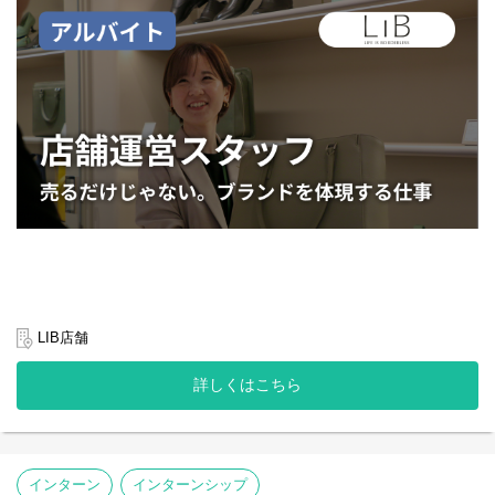
仕組みそのものをつくり、磨き、スケールさせる事業開発メンバ
挙でも投票の参考にしたメディアでSNSが最多を占める時代とな
ーです。
りました。
現場を深く理解しながら、課題を発見し、仕組みで解決する。オ
SNSでは、冒頭のアテンションを集めやすいエンタメカテゴリー
ペレーション改善、業務設計、生産性向上、組織づくりまで、事
は再生数が出やすい一方で、 「真面目」「難しい」テーマであ
業成長に必要なあらゆるテーマに挑戦していただきます。
る社会課題は選ばれづらく、情報を届けるのが難しい構造があり
ます。
この仕事で向き合うのは、「利益か、社会貢献か」という二者択
一ではありません。事業を伸ばすことが、そのまま新たな雇用を
そんな中でも、RICEメディアは企画やインフルエンサーの力を使
生み、一人でも多くの難民の自立につながる。だからこそ、ビジ
って、社会課題に関する情報を届けるソリューションを生み出し
ネスの成果を徹底的に追求すること自体が、社会課題の解決にな
てきました。
ります。
社会の未認知を打破するインフラカンパニーを目指し、日々事業
事業をスケールさせる面白さも、社会を変える実感も、どちらも
に向き合っています。
諦めたくない。そんな方とともに、ZERO PCを次の成長フェーズ
へ押し上げていきたいと考えています。
・創立：2019年2月
・メンバー数：12名（2026年5月現在）
【主な業務内容】
LIB店舗
・拠点：東京
まずは基本業務に精通いただき、その後事業拡大のための業務に
・代表者：廣瀬智之
従事いただきます。
詳しくはこちら
●パソコン調達部門（初期配属想定）
◇事業背景について知る：
https://www.borderless-
・回収したPCの在庫データ登録
japan.com/social-business/rice/
・専用ツールを使ったデータ消去作業
◇サービスサイトを見る：
・顧客対応（回収依頼問い合わせの対応）
https://www.youtube.com/@RICEMEDIA/
・PC/電子機器の運搬
◇代表プロフィール：
https://www.borderless-
インターン
インターンシップ
※社用車（AT限定可）を使用し、回収したPC・スマホ・タブレッ
japan.com/fellow/73098/