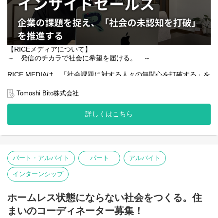
など、人生がポジティブに変わっていくメンバーを何人も見てき
す。
ました。
● 法人への訪問回収サポート
・企業オフィスへの回収同行
難易度が非常に高く、日本でもチャレンジャーが圧倒的に少ない
・担当者との簡単なコミュニケーション対応
「難民の就労機会を創る」ということに、個人の方、企業さまに
・安全な運搬・回収作業の実施
限らず、NPO団体さまなど様々なステークホルダー、そして当事
【RICEメディアについて】
● オペレーション改善（希望者）
者を巻き込みながら、取り組んでいます。
～ 発信のチカラで社会に希望を届ける。 ～
・作業フローの見える化
・ミス削減や効率向上のための改善提案
【募集背景】
RICE MEDIAは、「社会課題に対する人々の無関心を打破する」を
・チームを巻き込んだ改善の実行
ZERO PCは、パソコンの回収台数が増えるほど販売台数が増え、
パーパスに掲げ、
● 新規クライアント開拓・回収量最大化（希望者）
難民の雇用創出に直結するビジネスモデルです。
若年層に社会課題に関するコンテンツを届けるショート動画メデ
Tomoshi Bito株式会社
・法人向けのアプローチ準備
ィアです。
・回収量を増やすための施策立案・資料作成
現在、回収台数は順調に増加しており、さらなる事業成長と雇用
・営業チームと連携した活動
詳しくはこちら
機会の拡大を実現するため、オペレーション体制の強化が必要で
私たちが打破したいのは、「社会課題への取り組みの発信が、世
す。
の中に届きづらい」構造そのものです。
ZERO PC事業では、国内小売だけでなく、国内卸販売や海外輸出
のチャネルを持ち、全ての回収品が商品化されます。
難民の生活を支えていくリアルなプロセスを体感しながら、事業
SNSが普及した今、情報の量は飽和しています。
調達部門のHDD（データ記憶媒体）の取り出しや、海外輸出のチ
を共に育てていける仲間をお迎えしたいと考えています。
しかし、エンタメカテゴリー等に比べ、「真面目」「難しい」テ
ャネルのスタッフは、難民の背景を持つスタッフが働いているの
パート・アルバイト
パート
アルバイト
ーマである社会課題はアテンションが集まりにくく、
で、英語でのコミュニケーションも多くあります。
【職務内容】
情報を届けるのが難しい構造となっています。
社内には部門を超えた異動経歴を持つメンバーも多く、幅広い業
インターンシップ
ZERO PCは、難民の雇用創出を目的に、法人から不要になったパ
そして、情報が届かかない結果、多くの社会課題に世間の注目が
務に携わることが可能です。
ソコンを回収し、データ消去・整備を行い、再生販売するリユー
集まらないのが現状です。
ス事業です。
ホームレス状態にならない社会をつくる。住
そこで私たちは、社会課題をテーマに扱いながらも、思わずみた
まいのコーディネーター募集！
本ポジションでは、PC回収やデータ管理、顧客対応など、事業の
くなる。