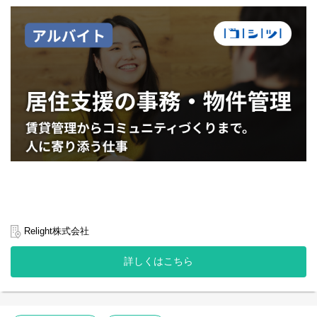
根幹を支える重要な役割をお任せします。
そんな新しいコンテンツ作りに取り組んできました。
【主な業務内容】
2021年12月にリリースしてからこれまで約3年間で400本の動画を
●PC回収オペレーション（中心となる業務）
作成。
・回収したPCの在庫データ登録
総再生回数5.9億回、55万フォロワー、400万人の月間アクティブ
・専用ツールを使ったデータ消去作業
ユーザーを獲得。
・顧客対応（回収依頼問い合わせの対応）
視聴者の約半数をZ世代が占め、若年層に支持されるメディアとし
・PC/電子機器の運搬
て成長を続けています。
※社用車（AT限定可）を使用し、回収したPC・スマホ・タブレッ
ト等を指定場所への運搬もお願いする可能性があります（相談の
上）。
◇事業背景について知る：
https://www.borderless-
※難民背景を持つスタッフと共に、日本語や簡単な英語でコミュ
japan.com/social-business/rice/
◇サービスサイトを見る：
ニケーションを取りながら協力して業務を進めます。
https://www.youtube.com/@RICEMEDIA/
◇代表プロフィール：
https://www.borderless-
【ステップアップ業務】
japan.com/fellow/73098/
業務に慣れてきたら、適性や希望に応じて以下の業務にもチャレ
ンジできます。
【募集背景】
将来的に、正社員登用を目指す方には特に推奨しています。
私たちは「社会課題」に関わる取り組みに限って、RICEメディア
Relight株式会社
で紹介したり、依頼者のオウンドメディアを立ち上げたりと、シ
● オペレーション改善（希望者）
ョート動画を使ったPR支援を承っています。
・作業フローの見える化
詳しくはこちら
・ミス削減や効率向上のための改善提案
社会課題に取り組んでいる企業や自治体はたくさんあるのに、PR
・チームを巻き込んだ改善の実行
やマーケティングに課題があり、「認知が広がらない」「利用し
てもらえない」そんな悩みを抱える方は少なくありません。
● 新規クライアント開拓・回収量最大化（希望者）
・法人向けのアプローチ準備