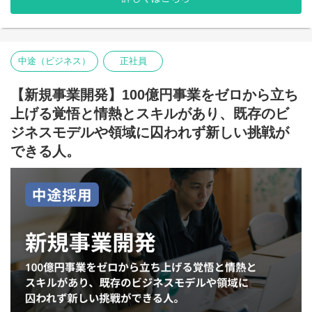
2023年10月には、社会課題解決を次のステージに進めるべくボー
ダレスが目指す社会や存在意義を示すパーパス「SWITCH to
HOPE 社会の課題を、みんなの希望へ変えていく。」を制定しま
した。より良い社会づくりを加速するために、志をともにする
人々との新たな関わり方も構築しています。
中途（ビジネス）
正社員
【会社概要】
【新規事業開発】100億円事業をゼロから立ち
上げる覚悟と情熱とスキルがあり、既存のビ
・株式会社ボーダレス・ジャパン
・設立：2007年3月
ジネスモデルや領域に囚われず新しい挑戦が
・代表：田口 一成
できる人。
・グループ総メンバー数：1,580名 (役員含む、2024年3月1日時
点)
・所在地：
＜福岡本社＞
TEL : 092-791-4120
〒810-0001
福岡県福岡市中央区天神3-1-1 天神フタタビル4F
ソーシャルベンチャーPARK福岡
＜東京オフィス＞
TEL : 03-5227-6980
〒162-0843
東京都新宿区市谷田町2-17 八重洲市谷ビル10F
＜福岡多の津オフィス＞
TEL : 092-292-5791