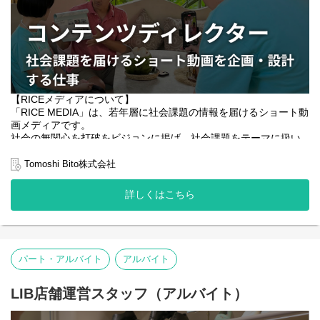
・自分で住む場所を選べる
・離れ離れになっていた家族を日本に呼ぶことができる
など、人生がポジティブに変わっていくメンバーを何人も見てき
ました。
難易度が非常に高く、日本でもチャレンジャーが圧倒的に少ない
「難民の就労機会を創る」ということに、個人の方、企業さまに
限らず、NPO団体さまなど様々なステークホルダー、そして当事
【RICEメディアについて】
者を巻き込みながら、取り組んでいます。
「RICE MEDIA」は、若年層に社会課題の情報を届けるショート動
画メディアです。
社会の無関心を打破をビジョンに掲げ、社会課題をテーマに扱い
【募集背景】
ながらも、思わずみたくなるような面白い動画作りに取り組んで
ZERO PCは、パソコンの回収・再生・販売を通じて、難民の雇用
います。2021年12月にリリースしてからこれまで約3年間で400本
Tomoshi Bito株式会社
を生み出すソーシャルビジネスです。
の動画を作成、総再生回数5.9億回、55万フォロワー、400万人の
月間アクティブユーザーを獲得。
詳しくはこちら
この事業の特徴は、売上や取扱台数の拡大が、そのまま難民の雇
用創出につながること。事業成長と社会インパクトが完全に連動
また現在ではRICEメディアの他に、社会課題を解決する企業やマ
するビジネスモデルです。
スメディアのメディア運用もになっています。社会課題を届ける
影響力あるアカウントを増やすことで、より多くの情報を届けて
現在、企業や自治体からの回収依頼は着実に増えています。市場
いきたいと考えています。
からの期待に応え、さらに多くの雇用を生み出していくために
パート・アルバイト
アルバイト
は、オペレーションの改善、供給体制の強化、業務設計の最適化
▪️Delivery Hope-発信で社会に希望を届ける
など、事業基盤を次のステージへ引き上げる必要があります。
LIB店舗運営スタッフ（アルバイト）
SNSが普及した今、情報の量は飽和しています。また2021年以
そこで今回募集するのは、既存の仕組みを運営する人ではなく、
降、全年代でネットの利用時間がテレビの利用時間を上回り、選