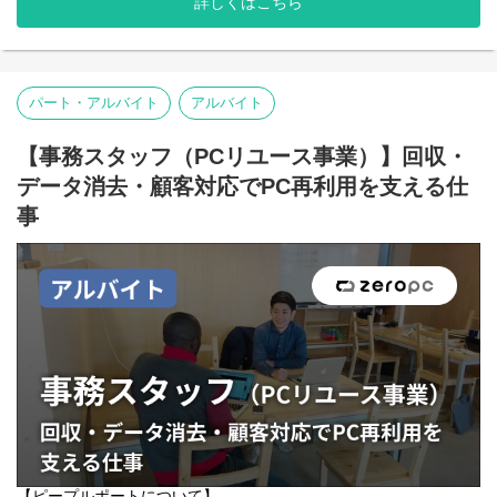
詳しくはこちら
▼業務一覧
お任せする可能性があります。
ていかなければなりません。「日本語」という言葉の壁が大きく
・スクリプト執筆…ショート動画の企画、台本を作成します
難民当事者の活躍機会を創りたいという強い想いをお持ちの方、
立ちはだかり、経済的に困窮し、社会的に孤立した生活を送って
・撮影ディレクション…撮影現場に同行し、出演者や取材先への
ぜひお待ちしています。
いる人たちがこの日本にも多くいます。
ディレクションを担います
・編集…ショート動画を編集します
ピープルポートは、「日本語」が話せなくても働けるように、そ
パート・アルバイト
アルバイト
・プロジェクトマネージャー…案件のスケジュール管理や、制作
して、難民が保護される対象ではなく地域社会に貢献する人材に
チームへのディレクションを担います
なれるように、廃棄されるパソコンに着目し、パソコンの再生事
業に取り組んでいます。
【事務スタッフ（PCリユース事業）】回収・
一方的な「支援」ではなく、「一緒に働ける仲間である」という
データ消去・顧客対応でPC再利用を支える仕
ことを大切に、難民当事者と一緒のオフィスで肩を並べて働きな
がら、事業に取り組んでいます。
事
「働くことは生きること」
安定して働けることで、
・毎食しっかりと食べられる
・自分で住む場所を選べる
・離れ離れになっていた家族を日本に呼ぶことができる
など、人生がポジティブに変わっていくメンバーを何人も見てき
ました。
難易度が非常に高く、日本でもチャレンジャーが圧倒的に少ない
「難民の就労機会を創る」ということに、個人の方、企業さまに
限らず、NPO団体さまなど様々なステークホルダー、そして当事
者を巻き込みながら、取り組んでいます。
【ピープルポートについて】