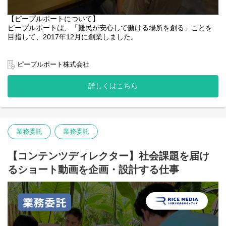
【ピープルポートについて】
ピープルポートは、「難民が安心して働ける場所を創る」ことを
目指して、2017年12月に創業しました。
ウクライナ、イランなどニュースで取り上げられている国の方々
はもちろん、他の地域からも毎年多くの人々が日本へ避難してき
ピープルポート株式会社
ています。
ただ、避難後の支援は十分とはいえず、自分たちで自立して生き
詳しくはこちら
ていかなければなりません。「日本語」という言葉の壁が大きく
立ちはだかり、経済的に困窮し、社会的に孤立した生活を送って
いる人たちがこの日本にも多くいます。
ピープルポートは、「日本語」が話せなくても働けるように、そ
業務委託
業務委託
して、難民が保護される対象ではなく地域社会に貢献する人材に
なれるように、廃棄されるパソコンに着目し、パソコンの再生事
業に取り組んでいます。
【コンテンツディレクター】社会課題を届け
一方的な「支援」ではなく、「一緒に働ける仲間である」という
るショート動画を企画・設計する仕事
ことを大切に、難民当事者と一緒のオフィスで肩を並べて働きな
がら、事業に取り組んでいます。
「働くことは生きること」
安定して働けることで、
・毎食しっかりと食べられる