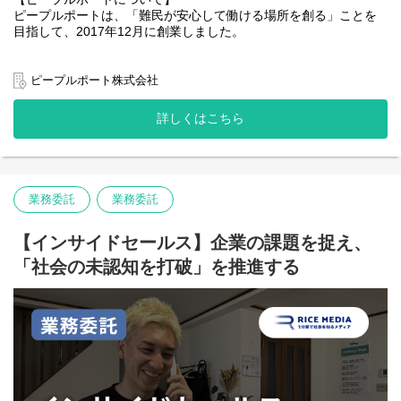
ピープルポートは、「難民が安心して働ける場所を創る」ことを
目指して、2017年12月に創業しました。
【募集背景】
ZERO PCは、主に法人さまで不要となったパソコンをお引き取り
ウクライナ、イランなどニュースで取り上げられている国の方々
し、データ消去をして整備、販売するリユース事業です。
はもちろん、他の地域からも毎年多くの人々が日本へ避難してき
ピープルポート株式会社
パソコンの回収台数が増えるほど、販売できるパソコンが増え、
ています。
売り上げが増加、難民という立場にいる人たちの就労機会の拡大
ただ、避難後の支援は十分とはいえず、自分たちで自立して生き
に直結するビジネスモデルとなっています。
詳しくはこちら
ていかなければなりません。「日本語」という言葉の壁が大きく
現在、回収台数が順調に伸びており、さらなる事業拡大のために
立ちはだかり、経済的に困窮し、社会的に孤立した生活を送って
メンバーを募集しています。
いる人たちがこの日本にも多くいます。
まだ日本語が上手ではない難民（申請者）がどのように日本社会
ピープルポートは、「日本語」が話せなくても働けるように、そ
で活躍していくか、またパソコンリユース以外にも今後事業領域
業務委託
業務委託
して、難民が保護される対象ではなく地域社会に貢献する人材に
を広げていく予定ですので、ソーシャルビジネスカンパニーがい
なれるように、廃棄されるパソコンに着目し、パソコンの再生事
かに拡大していくか、そんなリアルな現場を体感頂けます。
業に取り組んでいます。
【インサイドセールス】企業の課題を捉え、
一方的な「支援」ではなく、「一緒に働ける仲間である」という
【職務内容】
「社会の未認知を打破」を推進する
ことを大切に、難民当事者と一緒のオフィスで肩を並べて働きな
事業の要となるパソコン調達/回収部門の配属となります。
がら、事業に取り組んでいます。
具体的な内容は下記（一例）です。
「働くことは生きること」
【主な業務内容】
● PC回収オペレーション（中心となる業務）
安定して働けることで、
・回収したPCの在庫データ登録
・毎食しっかりと食べられる
・専用ツールを使ったデータ消去作業
・自分で住む場所を選べる
・HDDなど部品の取り外し・仕分け
・離れ離れになっていた家族を日本に呼ぶことができる
※難民の背景を持つスタッフと英語でやり取りする場面もありま