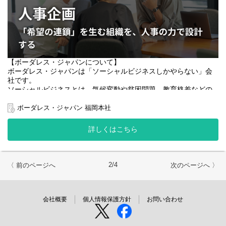
や強みを生かし、スピード感を持って事業の成長戦略立案、推進
弊社COO鈴木が、ボーダレス各社CEOと共に描いた戦略をもと
を牽引していただける方を募集します。
に、各社の現場に深く入り込み、市場・競合・自社分析を通じた
ファクト構築から、戦略の実行マネジメントまでを一気通貫で担
っていただきます。単なる支援者ではなく、"経営方針を最前線で
【職務内容】
実行する現場責任者"としてインパクトを生み出せる方を求めてい
ボーダレス・ジャパンの新規事業開発
ます。
【ボーダレス・ジャパンについて】
＜具体例＞
ボーダレス・ジャパンは「ソーシャルビジネスしかやらない」会
【職務内容】
・新規事業プランニング
社です。
■ ミッション
・事業戦略策定
ソーシャルビジネスとは、気候変動や貧困問題、教育格差などの
・各社の事業戦略を理解し、現場での推進責任を担う
・収支計画策定
あらゆる社会課題をビジネスというソリューションを使って解決
・市場・競合・自社データを収集・分析し、戦略判断に寄与する
・ユーザーヒアリング
するビジネスのことを指します。現在は、15カ国で45以上の事業
ボーダレス・ジャパン 福岡本社
ファクトを提示
・Webマーケティング（SEO、アフィリエイト、広告など）
を展開しており、2024年度の売上高は100億円を突破しました。
・KPIの設計・運用・改善を通じて、戦略の実行サイクルを現場で
・バナーやLPのワイヤーフレーム作成、制作ディレクション
まわす
詳しくはこちら
・WEBサイト改善
2023年10月には、社会課題解決を次のステージに進めるべくボー
・現場のチームやメンバーを巻き込みながら、具体的な成果につ
・営業資料作成、クライアント営業
ダレスが目指す社会や存在意義を示すパーパス「SWITCH to
なげる
・カスタマーサポート
HOPE 社会の課題を、みんなの希望へ変えていく。」を制定しま
・サービス開発
した。より良い社会づくりを加速するために、志をともにする
■ 業務内容
2/4
〈 前のページへ
次のページへ 〉
人々との新たな関わり方も構築しています。
※事業テーマによって業務は変わります
・戦略補強
◇公式サイトを見る：
https://www.borderless-japan.com/
- 市場・競合・自社の定量／定性分析
◇代表プロフィール：
https://www.borderless-
- 経営陣へのファクト整理と実行オプション提案
会社概要
個人情報保護方針
お問い合わせ
【参考情報】
japan.com/fellow/70807/
・実行推進
- 戦略に基づいたKPI設計と可視化の仕組み構築
Podcast番組「BORDERLESS RADIO」の「大解剖！ボーダレスの
- 戦略アクション（営業活動、チームビルディング、業務設計、