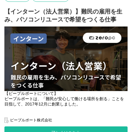
ト等を指定場所への運搬もお願いする可能性があります（相談の
【募集背景】
上）。
【インターン（法人営業）】難民の雇用を生
現在RICEメディアのもとには、社会課題に取り組む大手企業、非
※難民背景を持つスタッフと共に、日本語や簡単な英語でコミュ
み、パソコンリユースで希望をつくる仕事
営利団体、ベンチャー、自治体、教育機関など、多様な方面から
ニケーションを取りながら協力して業務を進めます。
様々な依頼や相談が寄せられています。
【事業開発】
コンテンツが作れる人員が増えれば増えるほど、よりインパクト
● 新規クライアント開拓・回収量最大化
をスケールさせることができる。にも関わらず、今リソースが追
・法人向けのアプローチ準備
いつかずに、ご依頼をお断りしている状況です。
・回収量を増やすための施策立案・資料作成
いままで以上にもっと多くの素敵な取り組みを、もっと多くのひ
・営業チームと連携した活動
とに届けていきたい。これからも社会へのインパクトを広げてい
・大型プロジェクトのマネジメント
くためには、私たちと一緒に想いのこもったコンテンツを作る仲
● 海外輸出事業
間が必要です。今回はそんなクリエイターチームを組成するため
・輸出先選定
の、コンテンツクリエイターの募集です。
・輸出先パートナー開拓
一緒に社会の未認知を打破していきましょう！
・商品提案
・整備/輸送オペレーション構築
【ピープルポートについて】
【職務内容】
ピープルポートは、「難民が安心して働ける場所を創る」ことを
ショート動画の企画から撮影・編集まで、一連の制作プロセスに
● オペレーション改善
目指して、2017年12月に創業しました。
関わっていただきます。
・作業フローの見える化
業務範囲は、一緒に相談しながら調整したいと考えています。
・ミス削減や効率向上のための改善提案
ウクライナ、イランなどニュースで取り上げられている国の方々
すべての業務をご依頼することも可能ですし、どれかの業務を切
・チームを巻き込んだ改善の実行
はもちろん、他の地域からも毎年多くの人々が日本へ避難してき
ピープルポート株式会社
り分けてご依頼することも可能です。
ています。
上記以外にもビジョン達成に向けて、必要な施策に対して柔軟に
ただ、避難後の支援は十分とはいえず、自分たちで自立して生き