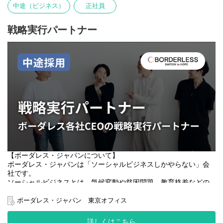
担当者にRICEメディアを知ってもらうことで、社会課題の現状や
中途（ビジネス）
正社員
・回収量を増やすための施策立案・資料作成
取り組み注目が集まるきっかけをもっと作っていきたい。
・営業チームと連携した活動
戦略実行パートナー
ショート動画やインフルエンサーの力があれば、社会課題への取
ZERO PC事業では、国内小売だけでなく、国内卸販売や海外輸出
り組みを大きく推進できると確信しています。このソリューショ
のチャネルを持ち、全ての回収品が商品化されます。
ンをより社会に広げていくため、インサイドセールス職を募集し
調達部門のHDD（データ記憶媒体）の取り出しや、海外輸出のチ
ます。
ャネルのスタッフは、難民の背景を持つスタッフが働いていま
す。
【職務内容】
社内には部門を超えた異動経歴を持つメンバーも多く、幅広い業
RICEメディアが提供するサービス「RICEメディアとのタイアップ
務に携わることが可能です。
動画制作」、「RICEメディアによるショート動画メディアの立ち
上げ」などを、社会課題に取り組む企業や自治体にご提案いただ
きます。
社会課題に取り組む団体の悩みや展望にあわせて「どうすればも
っと活動が広がるか」を考え、提案し、商談の機会をいただく仕
事です。
【ボーダレス・ジャパンについて】
具体的な内容は下記（一例）です。
ボーダレス・ジャパンは「ソーシャルビジネスしかやらない」会
・ターゲットセグメントの仮説検証（業界・企業のリサーチ）
社です。
・法人へのアプローチ（メール・DM・SNS等、手法は自由）
ソーシャルビジネスとは、気候変動や貧困問題、教育格差などの
・アポイント獲得〜初回ミーティングのセッティング
あらゆる社会課題をビジネスというソリューションを使って解決
※提案・クロージングは代表が担当します
するビジネスのことを指します。現在は、14カ国で50の事業を展
ボーダレス・ジャパン 東京オフィス
開しており、2024年度の売上高は100億円を突破しました。
詳しくはこちら