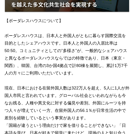
【ボーダレスハウスについて】
ボーダレスハウスは、日本人と外国人がともに暮らす国際交流を
目的としたシェアハウスです。日本人と外国人の入居比率は
50:50。コミュニティとしての”多様さ”が、一般的なシェアハウス
と異なるボーダレスハウスならではの特徴であり、日本（東京・
関西）、韓国、台湾の3か国4拠点で計80棟を展開し、累計1万7千
人の方々にご利用いただいています。
現在、日本における在留外国人数は322万人を超え、5人に1人が外
国人市民と言われています。グローバル社会といわれながらも今
なお残る、人種や異文化に対する偏見や差別。外国にルーツを持
つ人々が増えていく一方、在留外国人の56.1％が日常生活の中で
差別を経験しているという事実があります。
「国籍が違うという理由だけで家を借りることができない」「日
本語を学び、日本が好きで留学に来たけど、現地の人と知り合う