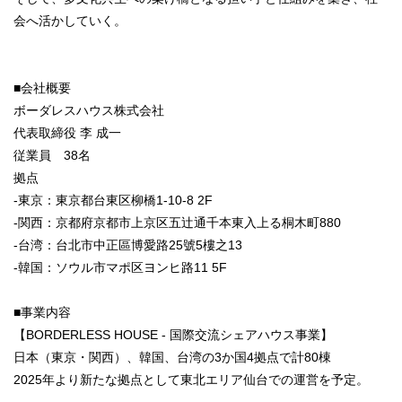
会へ活かしていく。
■会社概要
ボーダレスハウス株式会社
代表取締役 李 成一
従業員 38名
拠点
-東京：東京都台東区柳橋1-10-8 2F
-関西：京都府京都市上京区五辻通千本東入上る桐木町880
-台湾：台北市中正區博愛路25號5樓之13
-韓国：ソウル市マポ区ヨンヒ路11 5F
■事業内容
【BORDERLESS HOUSE - 国際交流シェアハウス事業】
日本（東京・関西）、韓国、台湾の3か国4拠点で計80棟
2025年より新たな拠点として東北エリア仙台での運営を予定。