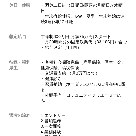
休日・休暇
・週休二日制（日曜日/隔週の月曜日か木曜
日）
・年次有給休暇、GW・夏季・年末年始は連
続8連休取得可能
想定給与
年俸制300万円(月額25万円)スタート
・月20時間分の固定残業代（33,186円）含む
・給与改定（年1回）
待遇・福利
・各種社会保険完備（雇用保険、厚生年金、
厚生
健康保険、労災保険）
・交通費支給 （月3万円まで）
・健康診断
・家賃補助（ボーダレスハウスに滞在中に限
る）
・外勤手当（コミュニティクリエーターの
み）
選考の流れ
1.エントリー
2.書類選考
3.一次面接
4.業務体験