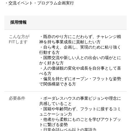
・交流イベント・プログラム企画実行
採用情報
こんな方が
・既存のやり方にこだわらず、チャレンジ精
FITします
神を持ち事業成長に貢献したい方
・自ら考え、企画し、実現のために粘り強く
行動する方
・国際交流や新しい人との出会いの場がとに
かく好きな方
・人の価値観の変化や成長を自分事として喜
べる方
・偏見を持たずにオープン・フラットな姿勢
で関係構築できる方
必要条件
・ボーダレスハウスの事業ビジョンや理念に
共感していること
・国籍や年齢問わず、フラットに接するコミ
ュニケーション力
・他者から柔軟にものごとを学びアウトプッ
トに繋げる姿勢
・日常会話レベル以上の英語力