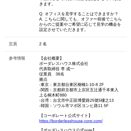
きます。
Q. オフィスを見学することはできますか？
A. こちらに関しても、オファー前後でこちら
からのご提案やご希望に応じて見学の機会を
設定させていただきます。
定員
2 名
参考情報
【会社概要】
ボーダレスハウス株式会社
代表取締役 李 成一
従業員 38名
拠点
-東京：東京都台東区柳橋1-10-8 2F
-関西：京都府京都市上京区五辻通千本東入
上る桐木町880
-台湾：台北市中正區博愛路25號5樓之13
-韓国：ソウル市マポ区ヨンヒ路11 5F
【コーポレート公式サイト】
https://borderlesshouse-corp.com/
【ボーダレスハウス公式note】