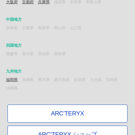
大阪府
京都府
兵庫県
滋賀県
奈良県
和歌山県
中国地方
島根県
広島県
鳥取県
岡山県
山口県
四国地方
愛媛県
香川県
高知県
徳島県
九州地方
福岡県
長崎県
熊本県
鹿児島県
佐賀県
大分県
宮崎県
沖縄県
ARC’TERYX
ARC’TERYX ショップ