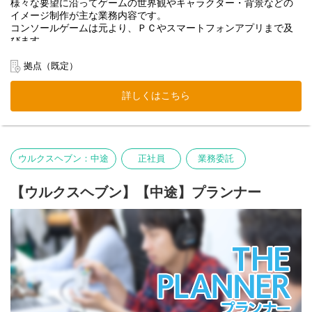
様々な要望に沿ってゲームの世界観やキャラクター・背景などの
イメージ制作が主な業務内容です。
コンソールゲームは元より、ＰＣやスマートフォンアプリまで及
びます。
また、ゲームのデザイン業務以外にもDTP関連のデザイン業務も
担当していただく事もあります。
拠点（既定）
【ゲーム制作】
詳しくはこちら
キャラクターデザイン、コンセプトアート作成、背景デザイン、
オブジェクトやアイテムのデザインの他にこれらをゲームに実装
する作業を行います。
【DTP制作】
ウルクスヘブン：中途
正社員
業務委託
ロゴデザイン、パッケージデザイン、レタッチ、販促物・ノベル
ティデザインの他にWeb関連のデザインを行います。
【ウルクスヘブン】【中途】プランナー