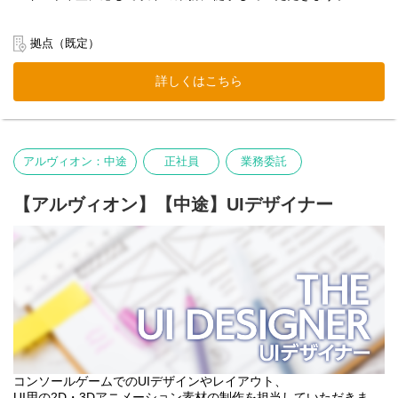
【キャラクターモデラー】
人物やクリーチャー、動物やメカ等、動作するキャラクターのモ
拠点（既定）
デリング。
モデリング以外にも、必要に応じてデザインの制作から、テクス
詳しくはこちら
チャー・マテリアル作成を含み、モーション用のウェイト設定等
のセッティングまで行う場合が殆どです。
【背景モデラー】
背景や、背景に設置される様々なアイテムのモデリング。
アルヴィオン：中途
正社員
業務委託
モデリング以外にも、必要に応じてデザイン調整や、テクスチャ
ー・マテリアル作成を含みます。
また、背景デザインのアートワーク作成や、ステージ設計を行う
【アルヴィオン】【中途】UIデザイナー
事もあります。
コンソールゲームでのUIデザインやレイアウト、
UI用の2D・3Dアニメーション素材の制作を担当していただきま