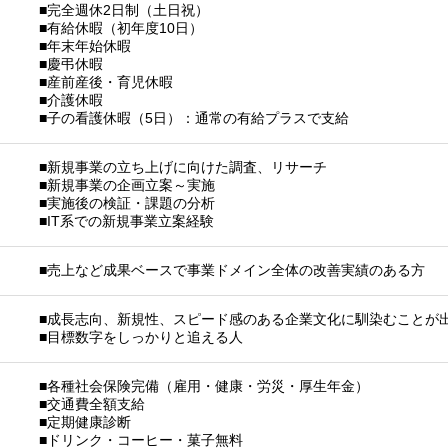
■完全週休2日制（土日祝）
■有給休暇（初年度10日）
■年末年始休暇
■慶弔休暇
■産前産後・育児休暇
■介護休暇
■子の看護休暇（5日）：通常の有給プラスで支給
■新規事業の立ち上げに向けた調査、リサーチ
■新規事業の企画立案～実施
■実施後の検証・課題の分析
■IT系での新規事業立案経験
■売上など成果ベースで事業ドメイン全体の改善実績のある方
■成長志向、新規性、スピード感のある企業文化に馴染むことが
■目標数字をしっかりと追える人
■各種社会保険完備（雇用・健康・労災・厚生年金）
■交通費全額支給
■定期健康診断
■ドリンク・コーヒー・菓子無料