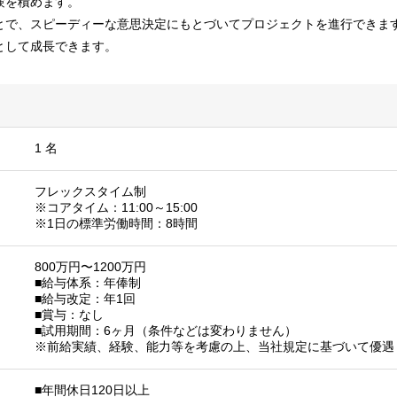
験を積めます。
とで、スピーディーな意思決定にもとづいてプロジェクトを進行できま
として成長できます。
1 名
フレックスタイム制
※コアタイム：11:00～15:00
※1日の標準労働時間：8時間
800万円〜1200万円
■給与体系：年俸制
■給与改定：年1回
■賞与：なし
■試用期間：6ヶ月（条件などは変わりません）
※前給実績、経験、能力等を考慮の上、当社規定に基づいて優遇
■年間休日120日以上