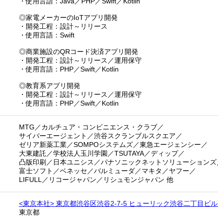
・使用言語：Java／PHP／Swift／Kotlin
◎家電メーカーのIoTアプリ開発
・開発工程：設計～リリース
・使用言語：Swift
◎商業施設のQRコード決済アプリ開発
・開発工程：設計～リリース／運用保守
・使用言語：PHP／Swift／Kotlin
◎教育系アプリ開発
・開発工程：設計～リリース／運用保守
・使用言語：PHP／Swift／Kotlin
MTG／カルチュア・コンビニエンス・クラブ／
サイバーエージェント／渋谷スクランブルスクエア／
ゼリア新薬工業／SOMPOシステムズ／東急エージェンシー／
大東建託／学校法人玉川学園／TSUTAYA／ディップ／
凸版印刷／日本ユニシス／パナソニックネットソリューションズ
富士ソフト／ベネッセ／バルミューダ／マキタ／ヤフー／
LIFULL／リコージャパン／リシュモンジャパン 他
<東京本社> 東京都渋谷区渋谷2-7-5 ヒューリック渋谷二丁目ビル
東京都