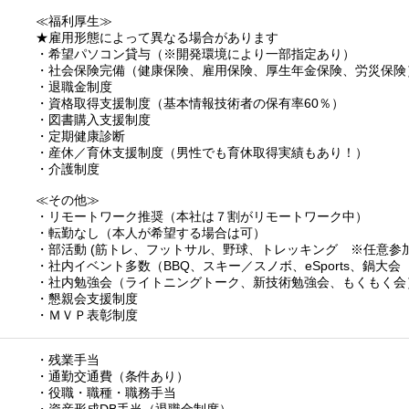
≪福利厚生≫
★雇用形態によって異なる場合があります
・希望パソコン貸与（※開発環境により一部指定あり）
・社会保険完備（健康保険、雇用保険、厚生年金保険、労災保険
・退職金制度
・資格取得支援制度（基本情報技術者の保有率60％）
・図書購入支援制度
・定期健康診断
・産休／育休支援制度（男性でも育休取得実績もあり！）
・介護制度
≪その他≫
・リモートワーク推奨（本社は７割がリモートワーク中）
・転勤なし（本人が希望する場合は可）
・部活動 (筋トレ、フットサル、野球、トレッキング ※任意参
・社内イベント多数（BBQ、スキー／スノボ、eSports、鍋大会
・社内勉強会（ライトニングトーク、新技術勉強会、もくもく会
・懇親会支援制度
・ＭＶＰ表彰制度
・残業手当
・通勤交通費（条件あり）
・役職・職種・職務手当
・資産形成DB手当（退職金制度）