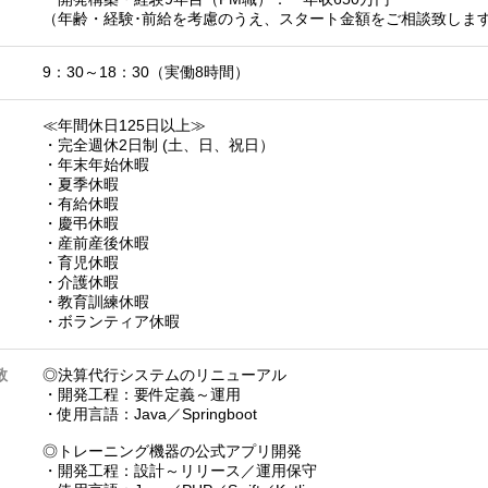
（年齢・経験･前給を考慮のうえ、スタート金額をご相談致しま
9：30～18：30（実働8時間）
≪年間休日125日以上≫
・完全週休2日制 (土、日、祝日）
・年末年始休暇
・夏季休暇
・有給休暇
・慶弔休暇
・産前産後休暇
・育児休暇
・介護休暇
・教育訓練休暇
・ボランティア休暇
敬
◎決算代行システムのリニューアル
・開発工程：要件定義～運用
・使用言語：Java／Springboot
◎トレーニング機器の公式アプリ開発
・開発工程：設計～リリース／運用保守