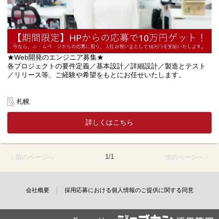
★Web開発のエンジニア募集★
各プロジェクトの要件定義／基本設計／詳細設計／製造とテスト
／リリース等、ご経験や希望をもとにお任せいたします。
※入社とともに、2年後をターゲットとしたキャリア設計面談を実
施しております。
札幌
※5割が社内受託開発、5割がお客様先開発となっております。
※東京案件にリモートでアサインすることも可能◎
詳しくはこちら
≪プロジェクト≫
プロジェクトのほとんどが大手企業と直取引を行っており、IoT、
1/1
〈 前のページへ
次のページへ 〉
AI、ビッグデータ、ウェアラブルなどの最新領域や、BtoCサービ
スの開発プロジェクトが多数あります。
◆開発言語
会社概要
採用応募における個人情報のご提供に関する同意
PHP／Python／Ruby／Java／TypeScript
◆フレームワーク
Laravel／CakePHP／Symfony／CodeIgniter／ZendFramework／