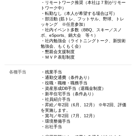
・リモートワーク推奨（本社は７割がリモー
トワーク中）
・転勤なし（本人が希望する場合は可）
・部活動 (筋トレ、フットサル、野球、トレ
ッキング ※任意参加）
・社内イベント多数（BBQ、スキー／スノ
ボ、eSports、鍋大会 等々）
・社内勉強会（ライトニングトーク、新技術
勉強会、もくもく会）
・懇親会支援制度
・ＭＶＰ表彰制度
各種手当
・残業手当
・通勤交通費（条件あり）
・役職・職種・職務手当
・資産形成DB手当（退職金制度）
・新卒住宅手当（条件あり）
・社員紹介手当
・昇給／年2回（6月、12月） ※年2回、評価
を実施します。
・賞与／年2回（7月、12月）
・環境整備手当
・出社手当