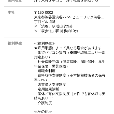
企業理念
輝く人材を輩出し 輝く社会を創造する
本社
〒150-0002
東京都渋谷区渋谷2-7-5 ヒューリック渋谷二
丁目ビル 4階
※「渋谷」駅 徒歩約9分
※「表参道」駅 徒歩約10分
福利厚生
≪福利厚生≫
★雇用形態によって異なる場合があります
・希望パソコン貸与（※開発環境により一部
指定あり）
・社会保険完備（健康保険、雇用保険、厚生
年金保険、労災保険）
・退職金制度
・資格取得支援制度（基本情報技術者の保有
率60％）
・図書購入支援制度
・定期健康診断
・産休／育休支援制度（男性でも育休取得実
績もあり！）
・介護制度
≪その他≫