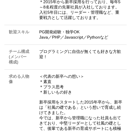
＊2015年から新卒採用を行っており、毎年5
～8名程度の先輩社員が入社しております。
入社5年目には、リーダー・管理職など、重
要戦力として活躍しております。
歓迎スキル
PG開発経験・独学OK
Java／PHP／Javascript／Pythonなど
チーム構成
プログラミングに自信が無くても好きな方歓
(メンバー
迎！
構成)
求める人物
＜代表の新卒への想い＞
像
＊素直
＊プラス思考
＊新しいもの好き
新卒採用をスタートした2015年卒から、新卒
は「社風の礎である」という想いで育成し続
けてきました。
今では、新卒から管理職になった社員も出て
きており、中堅リーダーとして社風の礎とし
て、後輩である新卒の育成サポートにも積極