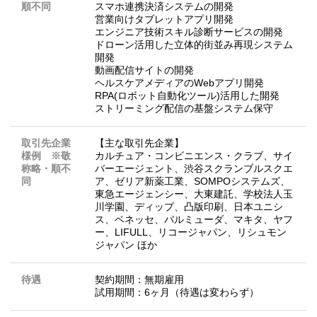
順不同
スマホ連携決済システムの開発
営業向けタブレットアプリ開発
エンジニア技術スキル診断サービスの開発
ドローン活用した立体的街並み再現システム
開発
動画配信サイトの開発
ヘルスケアメディアのWebアプリ開発
RPA(ロボット自動化ツール)活用した開発
ストリーミング配信の基盤システム保守
取引先企業
【主な取引先企業】
様例 ※敬
カルチュア・コンビニエンス・クラブ、サイ
称略・順不
バーエージェント、渋谷スクランブルスクエ
同
ア、ゼリア新薬工業、SOMPOシステムズ、
東急エージェンシー、大東建託、学校法人玉
川学園、ディップ、凸版印刷、日本ユニシ
ス、ベネッセ、バルミューダ、マキタ、ヤフ
ー、LIFULL、リコージャパン、リシュモン
ジャパン ほか
待遇
契約期間：無期雇用
試用期間：6ヶ月（待遇は変わらず）