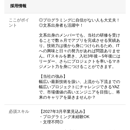
採用情報
ここがポイ
◎プログラミングに自信がない人も大丈夫！
ント
◎文系出身者も活躍中！
文系出身のメンバーでも、当社の研修を受け
ることで数ヵ月でアプリを完成させる実績あ
り。技術力は後から身につけられるため、IT
への興味と日々の努力があれば問題ありませ
ん。ITスキルを磨き、入社3年後～5年後には
リーダー、さらにプロジェクトを率いるマネ
ジメント力を身につけることができます。
【当社の強み】
幅広い最新技術を扱い、上流から下流までの
幅広いプロジェクトにチャレンジできるYAZ
で、市場価値の高いエンジニアを目指し、将
来のキャリアを築きませんか？
必須スキル
【2027年3月卒業見込み】
・プログラミング未経験OK
・文理不問◎