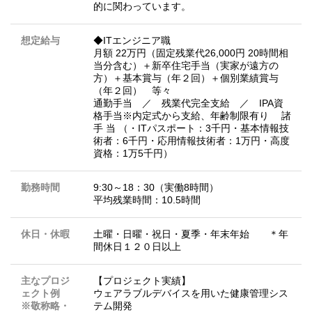
的に関わっています。
想定給与
◆ITエンジニア職
月額 22万円（固定残業代26,000円 20時間相
当分含む）＋新卒住宅手当（実家が遠方の
方）＋基本賞与（年２回）＋個別業績賞与
（年２回） 等々
通勤手当 ／ 残業代完全支給 ／ IPA資
格手当※内定式から支給、年齢制限有り 諸
手 当 （・ITパスポート：3千円・基本情報技
術者：6千円・応用情報技術者：1万円・高度
資格：1万5千円）
勤務時間
9:30～18：30（実働8時間）
平均残業時間：10.5時間
休日・休暇
土曜・日曜・祝日・夏季・年末年始 ＊年
間休日１２０日以上
主なプロジ
【プロジェクト実績】
ェクト例
ウェアラブルデバイスを用いた健康管理シス
※敬称略・
テム開発