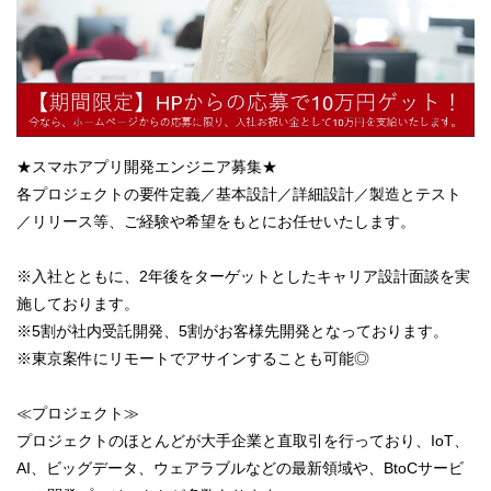
★スマホアプリ開発エンジニア募集★
各プロジェクトの要件定義／基本設計／詳細設計／製造とテスト
／リリース等、ご経験や希望をもとにお任せいたします。
※入社とともに、2年後をターゲットとしたキャリア設計面談を実
施しております。
※5割が社内受託開発、5割がお客様先開発となっております。
※東京案件にリモートでアサインすることも可能◎
≪プロジェクト≫
プロジェクトのほとんどが大手企業と直取引を行っており、IoT、
AI、ビッグデータ、ウェアラブルなどの最新領域や、BtoCサービ