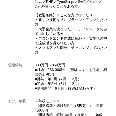
Java／PHP／TypeScript／Swift／Kotlin／
Dartを使ったことがある方。
【歓迎条件】※こんな方はぴったり
・新しい技術を常にブラッシュアップしたい
方
・大手企業で決まったルーティンワークのみ
で退屈している方
・フロントエンド作成に携わり、実生活の中
で達成感を得られたい方
・スマホアプリ開発にチャレンジしてみたい
方
想定給与
330万円～850万円
■月給：236,000円～ (経験スキルを考慮、相
談の上決定)
■賞与：年2回（7月・12月）
■昇給：年2回（6月・12月）
■試用期間：6ヶ月（待遇は変わらず）
モデル年収
＜年収モデル＞
開発構築・経験3年目（SE職）： 年収
450万円
開発構築・経験6年目（PL職）： 年収