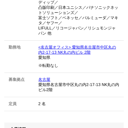
ディップ／
凸版印刷／日本ユニシス／パナソニックネッ
トソリューションズ／
富士ソフト／ベネッセ／バルミューダ／マキ
タ／ヤフー／
LIFULL／リコージャパン／リシュモンジャ
パン 他
勤務地
<名古屋オフィス> 愛知県名古屋市中区丸の
内2-17-13 NK丸の内ビル 2階
愛知県
※転勤なし
募集拠点
名古屋
愛知県名古屋市中区丸の内2-17-13 NK丸の内
ビル2階
定員
2 名