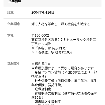
企業情報
設立
2004年6月16日
企業理念
輝く人材を輩出し 輝く社会を創造する
本社
〒150-0002
東京都渋谷区渋谷2-7-5 ヒューリック渋谷二
丁目ビル 4階
※「渋谷」駅 徒歩約9分
※「表参道」駅 徒歩約10分
福利厚生
≪福利厚生≫
★雇用形態によって異なる場合があります
・希望パソコン貸与（※開発環境により一部
指定あり）
・社会保険完備（健康保険、雇用保険、厚生
年金保険、労災保険）
・退職金制度
・資格取得支援制度（基本情報技術者の保有
率60％）
・図書購入支援制度