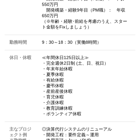
550万円
開発構築・経験9年目（PM職）： 年収
650万円
（※年齢・経験･前給を考慮のうえ、スター
ト金額をFixしましょう）
勤務時間
9：30～18：30（実働8時間）
休日・休暇
≪年間休日125日以上≫
・完全週休2日制 (土、日、祝日）
・年末年始休暇
・夏季休暇
・有給休暇
・慶弔休暇
・産前産後休暇
・育児休暇
・介護休暇
・教育訓練休暇
・ボランティア休暇
主なプロジ
◎決算代行システムのリニューアル
ェクト例
・開発工程：要件定義～運用