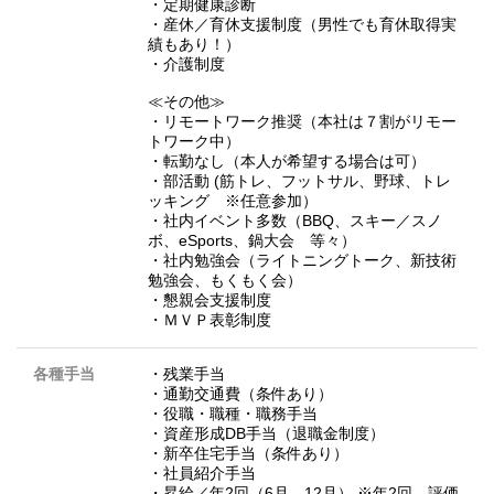
・定期健康診断
・産休／育休支援制度（男性でも育休取得実
績もあり！）
・介護制度
≪その他≫
・リモートワーク推奨（本社は７割がリモー
トワーク中）
・転勤なし（本人が希望する場合は可）
・部活動 (筋トレ、フットサル、野球、トレ
ッキング ※任意参加）
・社内イベント多数（BBQ、スキー／スノ
ボ、eSports、鍋大会 等々）
・社内勉強会（ライトニングトーク、新技術
勉強会、もくもく会）
・懇親会支援制度
・ＭＶＰ表彰制度
各種手当
・残業手当
・通勤交通費（条件あり）
・役職・職種・職務手当
・資産形成DB手当（退職金制度）
・新卒住宅手当（条件あり）
・社員紹介手当
・昇給／年2回（6月、12月） ※年2回、評価