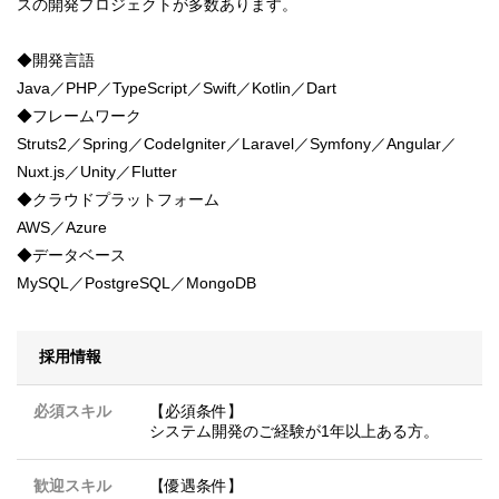
スの開発プロジェクトが多数あります。
◆開発言語
Java／PHP／TypeScript／Swift／Kotlin／Dart
◆フレームワーク
Struts2／Spring／CodeIgniter／Laravel／Symfony／Angular／
Nuxt.js／Unity／Flutter
◆クラウドプラットフォーム
AWS／Azure
◆データベース
MySQL／PostgreSQL／MongoDB
採用情報
必須スキル
【必須条件】
システム開発のご経験が1年以上ある方。
歓迎スキル
【優遇条件】