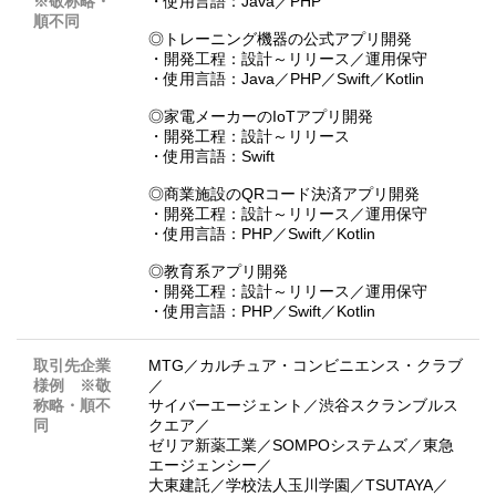
※敬称略・
・使用言語：Java／PHP
順不同
◎トレーニング機器の公式アプリ開発
・開発工程：設計～リリース／運用保守
・使用言語：Java／PHP／Swift／Kotlin
◎家電メーカーのIoTアプリ開発
・開発工程：設計～リリース
・使用言語：Swift
◎商業施設のQRコード決済アプリ開発
・開発工程：設計～リリース／運用保守
・使用言語：PHP／Swift／Kotlin
◎教育系アプリ開発
・開発工程：設計～リリース／運用保守
・使用言語：PHP／Swift／Kotlin
取引先企業
MTG／カルチュア・コンビニエンス・クラブ
様例 ※敬
／
称略・順不
サイバーエージェント／渋谷スクランブルス
同
クエア／
ゼリア新薬工業／SOMPOシステムズ／東急
エージェンシー／
大東建託／学校法人玉川学園／TSUTAYA／