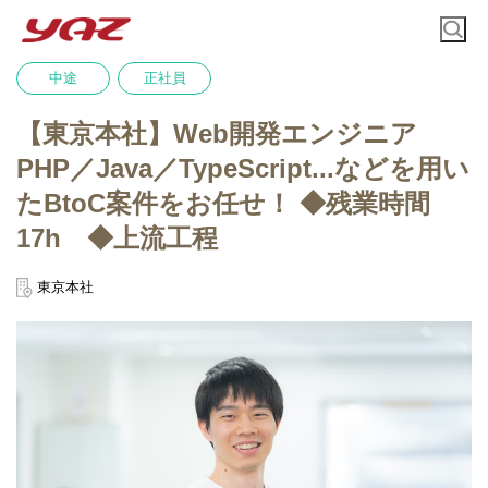
中途
正社員
【東京本社】Web開発エンジニア
PHP／Java／TypeScript...などを用い
たBtoC案件をお任せ！ ◆残業時間
17h ◆上流工程
東京本社