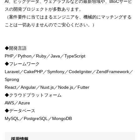
AI、ビッグデータ、ウェアラブルなどの最新領域や、BtoCサービ
スの開発プロジェクトが多数あります。
（案件要件に当てはまるエンジニアを、機械的にマッチングする
ことは一切ありませんのでご安心ください。）
◆開発言語
PHP／Python／Ruby／Java／TypeScript
◆フレームワーク
Laravel／CakePHP／Symfony／CodeIgniter／ZendFramework／
Sprong
React／Angular／Nuxt.js／Node.js／Futter
◆クラウドプラットフォーム
AWS／Azure
◆データベース
MySQL／PostgreSQL／MongoDB
採用情報