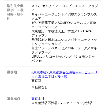
取引先企業
MTG／カルチュア・コンビニエンス・クラブ
様例 ※敬
／
称略・順不
サイバーエージェント／渋谷スクランブルス
同
クエア／
ゼリア新薬工業／SOMPOシステムズ／東急
エージェンシー／
大東建託／学校法人玉川学園／TSUTAYA／
ディップ／
凸版印刷／日本ユニシス／パナソニックネッ
トソリューションズ／
富士ソフト／ベネッセ／バルミューダ／マキ
タ／ヤフー／
LIFULL／リコージャパン／リシュモンジャ
パン 他
勤務地
<東京本社> 東京都渋谷区渋谷2-7-5 ヒューリ
ック渋谷二丁目ビル 4階
東京都
※転勤なし
募集拠点
東京本社
東京都渋谷区渋谷2-7-5 ヒューリック渋谷二