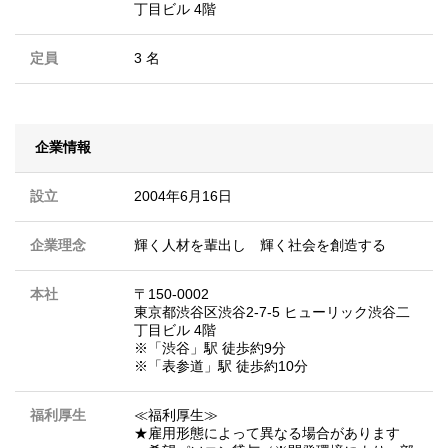
丁目ビル 4階
定員
3 名
企業情報
設立
2004年6月16日
企業理念
輝く人材を輩出し 輝く社会を創造する
本社
〒150-0002
東京都渋谷区渋谷2-7-5 ヒューリック渋谷二
丁目ビル 4階
※「渋谷」駅 徒歩約9分
※「表参道」駅 徒歩約10分
福利厚生
≪福利厚生≫
★雇用形態によって異なる場合があります