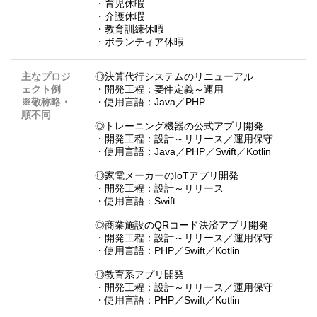
・育児休暇
・介護休暇
・教育訓練休暇
・ボランティア休暇
主なプロジ
◎決算代行システムのリニューアル
ェクト例
・開発工程：要件定義～運用
※敬称略・
・使用言語：Java／PHP
順不同
◎トレーニング機器の公式アプリ開発
・開発工程：設計～リリース／運用保守
・使用言語：Java／PHP／Swift／Kotlin
◎家電メーカーのIoTアプリ開発
・開発工程：設計～リリース
・使用言語：Swift
◎商業施設のQRコード決済アプリ開発
・開発工程：設計～リリース／運用保守
・使用言語：PHP／Swift／Kotlin
◎教育系アプリ開発
・開発工程：設計～リリース／運用保守
・使用言語：PHP／Swift／Kotlin