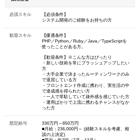
必須スキル
【必須条件】
システム開発のご経験をお持ちの方
歓迎スキル
【優遇条件】
PHP／Python／Ruby／Java／TypeScriptを
使ったことがある方。
【歓迎条件】※こんな方はぴったり
・新しい技術を常にブラッシュアップしたい
方
・大手企業で決まったルーティンワークのみ
で退屈している方
・フロントエンド作成に携わり、実生活の中
で達成感を得られたい方
・一人で常駐していて疎外感を感じていた方
・運用ばかりで上流に携わるチャンスがなか
った方
想定給与
330万円～850万円
■月給：236,000円～ (経験スキルを考慮、相
談の上決定)