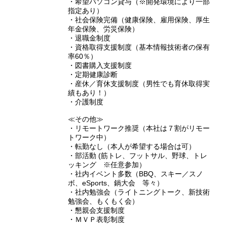
・希望パソコン貸与（※開発環境により一部
指定あり）
・社会保険完備（健康保険、雇用保険、厚生
年金保険、労災保険）
・退職金制度
・資格取得支援制度（基本情報技術者の保有
率60％）
・図書購入支援制度
・定期健康診断
・産休／育休支援制度（男性でも育休取得実
績もあり！）
・介護制度
≪その他≫
・リモートワーク推奨（本社は７割がリモー
トワーク中）
・転勤なし（本人が希望する場合は可）
・部活動 (筋トレ、フットサル、野球、トレ
ッキング ※任意参加）
・社内イベント多数（BBQ、スキー／スノ
ボ、eSports、鍋大会 等々）
・社内勉強会（ライトニングトーク、新技術
勉強会、もくもく会）
・懇親会支援制度
・ＭＶＰ表彰制度