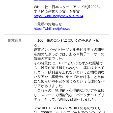
WHILL社、日本スタートアップ大賞2025に
て「経済産業大臣賞」を受賞
https://whill.inc/jp/news/157914
※最新のお知らせ
https://whill.inc/jp/news
創業背景
「100m先のコンビニにいくのをあきらめ
る」
創業メンバーがパーソナルモビリティの開発
を始めたきっかけは、ある車椅子ユーザーの
冒頭の言葉でした。
その背景には、100mというわずかな距離で
も、段差が乗り越えられない、溝にはまって
しまう、砂利道が走れないといった物理的な
バリアや、車椅子に乗って出かけること自体
にためらいや不安を感じるという心理的なバ
リアがありました。
これらの、物理的・心理的なバリアを克服
し、スマートで機能的な「パーソナルモビリ
ティ」として、WHILL は誕生しました。
＜WHILL HISTORY＞ WHILLのものづくり
は、2009年、小さなアパートでのものづくり