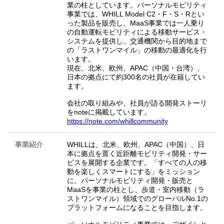
業の柱としています。パーソナルモビリティ
事業では、WHILL Model C2・F・S・Rとい
った製品を販売し、MaaS事業では一人乗り
の自動運転モビリティによる移動サービス・
システムを提供し、交通機関から目的地まで
の「ラストワンマイル」の移動の最適化を行
います。
現在、北米、欧州、APAC（中国・台湾）、
日本の拠点にて約300名の社員が在籍してい
ます。
会社の取り組みや、社員が語る開発ストーリ
をnoteに掲載しています。
https://note.com/whillcommunity
事業紹介
WHILLは、北米、欧州、APAC（中国）、日
本に拠点を置く近距離モビリティ開発・サー
ビスを展開する企業です。「すべての人の移
動を楽しくスマートにする」をミッション
に、パーソナルモビリティ開発・販売と
MaaSを事業の柱とし、歩道・室内移動（ラ
ストワンマイル）領域でのグローバルNo.1の
プラットフォームになることを目指します。