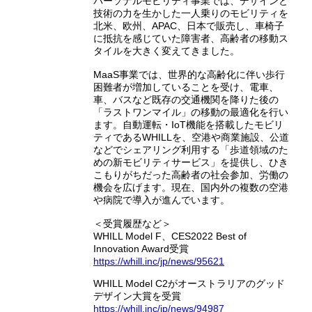
パーソナルモビリティ事業では、デザインと
技術の力を生かした一人乗りのモビリティを
北米、欧州、APAC、日本で販売し、車椅子
に抵抗を感じていた障害者、高齢者の移動ス
タイルを大きく変えてきました。
MaaS事業では、世界的な高齢化に伴い歩行
困難者が増加していることを受け、電車、
車、バスなど既存の交通機関を降りた後の
「ラストワンマイル」の移動の最適化を行い
ます。自動運転・IoT機能を搭載したモビリ
ティであるWHILLを、空港や商業施設、公道
などでシェアリング利用する「歩道領域のた
めの新モビリティサービス」を提供し、ひき
こもりがちだった高齢者の社会参加、労働の
機会を広げます。現在、国内外の複数の空港
や病院で導入が進んでいます。
＜受賞履歴など＞
WHILL Model F、CES2022 Best of
Innovation Award受賞
https://whill.inc/jp/news/95621
WHILL Model C2がオーストラリアのグッド
デザイン大賞を受賞
https://whill.inc/jp/news/94987