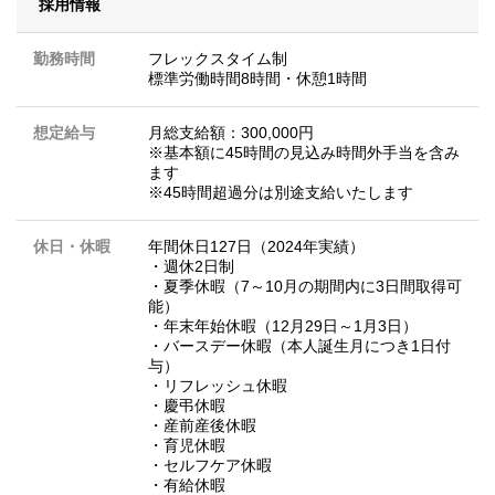
採用情報
勤務時間
フレックスタイム制
標準労働時間8時間・休憩1時間
想定給与
月総支給額：300,000円
※基本額に45時間の見込み時間外手当を含み
ます
※45時間超過分は別途支給いたします
休日・休暇
年間休日127日（2024年実績）
・週休2日制
・夏季休暇（7～10月の期間内に3日間取得可
能）
・年末年始休暇（12月29日～1月3日）
・バースデー休暇（本人誕生月につき1日付
与）
・リフレッシュ休暇
・慶弔休暇
・産前産後休暇
・育児休暇
・セルフケア休暇
・有給休暇