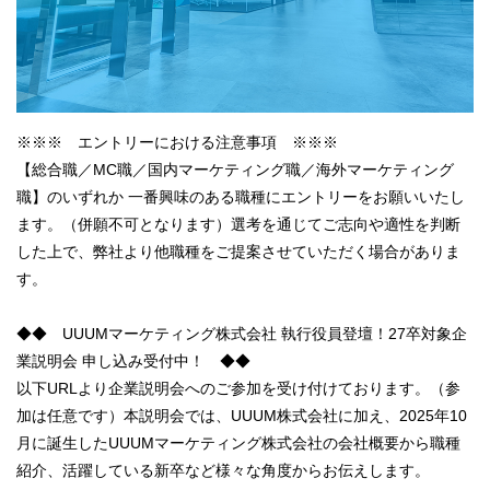
※※※ エントリーにおける注意事項 ※※※
【総合職／MC職／国内マーケティング職／海外マーケティング
職】のいずれか 一番興味のある職種にエントリーをお願いいたし
ます。（併願不可となります）選考を通じてご志向や適性を判断
した上で、弊社より他職種をご提案させていただく場合がありま
す。
◆◆ UUUMマーケティング株式会社 執行役員登壇！27卒対象企
業説明会 申し込み受付中！ ◆◆
以下URLより企業説明会へのご参加を受け付けております。（参
加は任意です）本説明会では、UUUM株式会社に加え、2025年10
月に誕生したUUUMマーケティング株式会社の会社概要から職種
紹介、活躍している新卒など様々な角度からお伝えします。