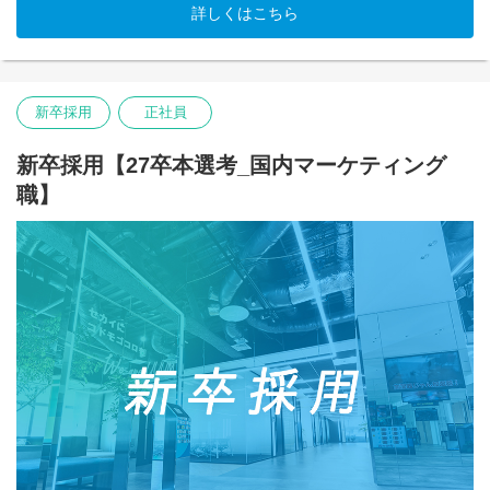
◆◆ UUUMマーケティング株式会社 執行役員登壇！27卒対象企
「ブランド／広告主向けプロダクト：Influencer PORT」
詳しくはこちら
業説明会 申し込み受付中！ ◆◆
インフルエンサーマーケティング市場は急激に成長しており、
以下URLより企業説明会へのご参加を受け付けております。（参
2027年には2023年比で4年間で約1.8倍の1,300億円になるといわ
加は任意です）本説明会では、UUUM株式会社に加え、2025年10
れております。本プロダクトもYouTube以外のマルチプラットフ
月に誕生したUUUMマーケティング株式会社の会社概要から職種
ォーム化に対応するだけでなく、大規模なクリエイターのデータ
紹介、活躍している新卒など様々な角度からお伝えします。
ーベースや公開コンテンツ分析し価値を見つけ、それを届けるた
新卒採用
正社員
UUUMマーケティング株式会社のアジェンダでは執行役員の登壇
めのサーチ機能やレポート機能などによるあらたなブランド企業
も予定しております！非常に学びのある内容となっておりますの
様への価値提供を常にプロダクトとして検証していくことが求め
でぜひご参加ください！
られています。
新卒採用【27卒本選考_国内マーケティング
職】
＜申し込みフォーム＞
UUUMという誰もが知る圧倒的なクリエイターマネジメントのリ
https://uuumrecruit.eeasy.jp/setsu_a/company_information_session
ーディングカンパニーにおいて、クリエイターや広告主へ価値提
供を行うプロダクトを開発するやりがいを感じてみたい方、また
・企業説明会への参加は任意となります。参加いただかなくても
はクリエイターエコノミー領域という急成長する市場の中で活躍
エントリーは可能です。また、エントリー後の参加も可能となり
してみたい方、ご応募をお待ちしています。
ます。
・すでに選考終了した方におかれましては、ご案内しない場合が
▼「UUUM ONE」に関するリリースはこちら
ございます。
https://www.uuum.co.jp/news/143006
▼総合職について
【業務内容】
様々なプラットフォームで活躍するクリエイターやインフルエン
プロダクトマネジャーとして、クリエイターへ価値を届けるプロ
サー。
ダクト、またはクリエイターの価値を広告主へ届けるプロダク
そして、当社の持つアセットとノウハウ。これらを掛け合わせる
ト、いずれかのプロダクト開発をリードしていただきます。
ことで、前例のない共創事業を次々と生み出していきます。
プロダクトマネジメントの領域は多岐に渡りますが、技術に基づ
市場に新たな価値を提供し、未来のエンターテインメントを切り
く「価値仮説の定義」から、その「検証（プロダクトをリリース
拓く、そんな挑戦を共にできる仲間を求めています。
し、フィードバックをもらうサイクル）」を中心に、そのプロダ