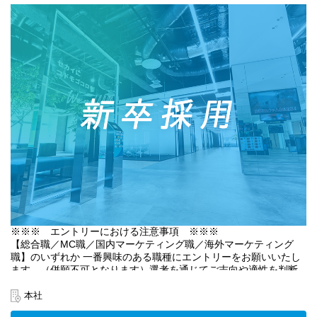
に、保有するクリエイターのデータベースや公開された動画コン
テンツ等の内容や文脈まで分析し、クリエイターと案件のマッチ
ングやプランニングを行う「コンテクスト・ドリブン・マーケテ
ィング事業」、この2つの事業を推進し挑戦を続けています。
UUUMのプロダクト開発としては、それぞれの事業に
・クリエイター向けプロダクト「UUUM ONE for Creators」
・ブランド／広告主向けプロダクト「Influencer PORT」
の２つのプロダクトを開発しています。
【背景】
「クリエイター向けプロダクト：UUUM ONE for Creators」
UUUMとクリエイター間のタッチポイントであるWebやプッシュ
通知などのUI/UXを滑らかにし、クリエイターの収益やコンテンツ
を管理するだけでなく、収益最大化や創作活動の効率化のための
メッセージの配信やあらゆるリソースの提供を行っていくことを
目的としています。
※※※ エントリーにおける注意事項 ※※※
現在ではYouTubeに加えてInstagramやTiktokなど新たなプラット
【総合職／MC職／国内マーケティング職／海外マーケティング
フォームが参入し、クリエイターの収益モデルは動画による広告
職】のいずれか 一番興味のある職種にエントリーをお願いいたし
収益にとどまらず、サブスクリプションやギフティング、ECやリ
ます。（併願不可となります）選考を通じてご志向や適性を判断
アルイベント開催など多角化しており業界全体が成長しているた
した上で、弊社より他職種をご提案させていただく場合がありま
め、本プロダクトも継続的な機能追加や拡張が必要となっており
す。
ます。
本社