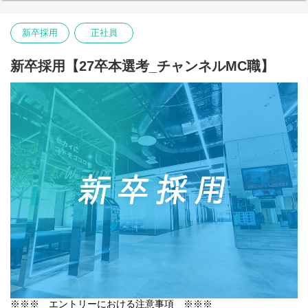
加は任意です）本説明会では、UUUM株式会社に加え、2025年10
【P2C Studio株式会社HP】
・「短期的な成功ではなく、長くプロダクトを成長させてい
月に誕生したUUUMマーケティング株式会社の会社概要から職種
https://p2cstudio.com/
く」 という方針のもと、腰を据えてプロダクト開発に取り組める
紹介、活躍している新卒など様々な角度からお伝えします。
【特集記事】
・プロダクトマネージャーとしても戦略的にプロダクトを成長
▼具体的な業務内容
新卒採用
正社員
UUUMマーケティング株式会社のアジェンダでは執行役員の登壇
こだわりや “らしさ” が詰まったモノづくり
させる経験ができるため、 長期的な視点でスキルを伸ばせる環境
・クライアントのプロモーション課題解決に向けた戦略立案およ
も予定しております！非常に学びのある内容となっておりますの
https://www.uuum.co.jp/blog/120908
がある
び提案
でぜひご参加ください！
新卒採用【27卒本選考_チャンネルMC職】
・クライアントとクリエイター間の調整業務
・社内各部門との連携業務
⑤ゲーム事業（LiTMUS株式会社への配属となります）
＜申し込みフォーム＞
【変更の範囲】
・各種フロント業務
クリエイターとコンテンツの化学反応で、まだ誰も体験したこと
https://uuumrecruit.eeasy.jp/setsu_a/company_information_session
会社の定める業務
のない新たなIPやゲームタイトルを創出。UUUMの強みを活か
・企業説明会への参加は任意となります。参加いただかなくても
し、クリエイター共創や配信に特化したゲームの企画・開発を推
【特集記事】
エントリーは可能です。また、エントリー後の参加も可能となり
進しています。クリエイターの才能を掛け合わせ、遊びの概念を
・アカウントエグゼクティブ｜インフルエンサーの強みを活かし
ます。
覆す新しいエンタテインメントを届けていきます。
たUUUMならではのプロモーション施策
・すでに選考終了した方におかれましては、ご案内しない場合が
※UUUM株式会社出資子会社「LiTMUS株式会社」への出向となり
https://www.uuum.co.jp/blog/124241
ございます。
ます。
※就業条件はUUUM株式会社と同一です。
・デジタルマーケティング｜少数精鋭で挑むUUUMのデジタル広
告チーム
（本ポジションは、UUUMマーケティング株式会社への配属とな
【LiTMUS株式会社HP】
https://www.uuum.co.jp/blog/132580
ります）
https://litmus-ent.jp/
▼海外マーケティング職について
【UUUMならではのマーケティングの強み】
当ポジションは、海外との取り組みを幅広く管轄する重要な部門
日本最大級MCNであるUUUMの豊富な実績を元に、確かなインフ
【変更の範囲】
です。日本進出を目指す海外クライアントのマーケティング支援
ルエンサーマーケティングを提案しています。
会社の定める業務
(インバウンド)や、逆に海外市場をターゲットとしたマーケティン
https://marketing.uuum.co.jp/#strengths
グ活動(アウトバウンド)を担当します。YouTubeなどのプラットフ
ォームで活躍するインフルエンサーと連携し、世界中のファンや
【変更の範囲】
※※※ エントリーにおける注意事項 ※※※
クライアントとの関係構築を進めながら、クリエイターの活動領