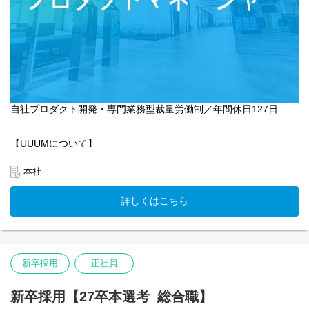
自社プロダクト開発・専門業務型裁量労働制／年間休日127日
【UUUMについて】
私たちUUUMは影響力の高い日本屈指の専属YouTuberのマネジメ
ント企業として認知されていますが、数多くの中規模のYouTube
本社
クリエイターのネットワーク化も行っており、さらにはInstagram
等のマイクロインフルエンサー、Tiktokライバーなど、あらゆるク
詳しくはこちら
リエイターとの接点となる日本最大級のクリエイターのデータベ
ースを構築しています。
現在UUUMは2つの事業で形成されています。
まず1つ目はあらゆるテクノロジーとプロデュース力でその創造活
新卒採用
正社員
動や収益安定化を仕組み化しクリエイターへ価値提供する「イン
フルエンサーギャラクシー事業」、もう1つは、いわゆる広告案件
と言われておりますがUUUMのお客様となる企業様におけるブラ
新卒採用【27卒本選考_総合職】
ンド認知や商品購買などのマーケティング活動を支援するため