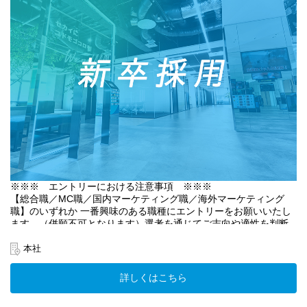
ファン目線で感動を創るUUUMのイベント制作
ら、プロダクトの評価と新しい価値の探索を行い、プロダクトロ
ます。
https://www.uuum.co.jp/blog/122622
ードマップを洗練させる
・すでに選考終了した方におかれましては、ご案内しない場合が
ございます。
③IP・事業開発
【ポジションの魅力】
クリエイターのIP（知的財産）に新たな価値を付加し、既存の枠
１. エンジニアとの距離が近く、現プロダクトマネージャーもエン
（本ポジションは、UUUMマーケティング株式会社への配属とな
を超えた事業を創出。本来のIPの価値をクライアントや他のIPとの
ジニア出身
ります）
共創を通じてさらに最大化していきます。まだ誰も見たことのな
・プロダクトマネージャーとエンジニアの距離が近く、スピー
▼国内マーケティング職について
い新しい世界を切り拓き、人々に驚きと感動を届けていきます。
ド感をもってプロダクト開発を進められる環境
クライアントのプロモーション課題を解決するための企画営業と
・現在のプロダクトマネージャーもエンジニア出身であり、技
【特集記事】
して営業〜企画提案までを担当します。
術的な観点を理解した上で意思決定ができる環境が整っている
クリエイターと提携し、新規事業を創出する
クリエイターが生み出すコンテンツの特徴を活かしながら、単純
・開発チームと密に連携しながら、アイデアをプロダクトに落
https://www.uuum.co.jp/blog/120027
に商品やサービスを売ることではなく、新たな価値・市場を創造
とし込める
する社会的影響力のあるミッションです。
④ブランド・グッズ事業（P2C Studio株式会社への配属となりま
２. テックカンパニーに生まれ変わるフェーズだからこそのインパ
ゲーム・玩具・食品・日用品・美容・ITサービスをはじめとし
※※※ エントリーにおける注意事項 ※※※
す）
クトの大きさ
た、BtoC領域の事業会社や大手広告代理店に対し、デジタル広告
【総合職／MC職／国内マーケティング職／海外マーケティング
ブランド企画から商品開発、統合マーケティング、実店舗・EC販
・UUUMはこれまでのマネジメント企業の枠を超え、テクノロ
を中心とした統合ソリューションの企画提案を行います。
職】のいずれか 一番興味のある職種にエントリーをお願いいたし
売までを一貫して展開。クリエイターの世界観を深く理解し、ジ
ジーを軸にした企業へと進化を遂げようとしている
クライアントの課題解決はもちろん、クリエイターならではのク
ます。（併願不可となります）選考を通じてご志向や適性を判断
ャンルや品種を問わない幅広い商品化を通して、ファンの熱量を
・その第一歩として開発されるプロダクトに関わることがで
リエイティブにより、視聴者とのエンゲージメント向上にも貢献
した上で、弊社より他職種をご提案させていただく場合がありま
高める体験を創造します。グッズというカタチで、クリエイター
き、今後のUUUMの成長を決定づける重要なタイミングでジョイ
できる「三方よし」の企画に関わることができる点がやりがいの
す。
本社
とファンが繋がる、唯一無二の絆を育んでいきます。
ンできる
一つです。
※UUUM株式会社出資子会社「P2C Studio株式会社」への出向と
・「UUUMがテック企業に生まれ変わるフェーズにおける最初
◆◆ UUUMマーケティング株式会社 執行役員登壇！27卒対象企
なります。
のプロダクトマネージャーになる」という希少な機会
クリエイター・クライアントとの共創を仕掛け、世の中がワクワ
詳しくはこちら
業説明会 申し込み受付中！ ◆◆
※就業条件はUUUM株式会社と同一です。
クするクリエイティブを届けたいという、熱い思いを持った方か
以下URLより企業説明会へのご参加を受け付けております。（参
３. 企業の方針として、長期的にプロダクトを育てていく
らのエントリーをお待ちしています！