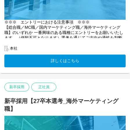
クトのフェーズにとって最も必要な業務を見つけ、関係者を巻き
込みながら時にはハンズオンで実務を回していただきます。
▼配属職種例
プロダクトマネジャー同士で協業しご自身の経験値を高めなが
※適性や能力に応じて、以下の職種に加えたその他職種への配属
ら、プロダクトの成長に貢献していただきます。
※※※ エントリーにおける注意事項 ※※※
の可能性もあります。
【総合職／MC職／国内マーケティング職／海外マーケティング
職】のいずれか 一番興味のある職種にエントリーをお願いいたし
①クリエイターマネジメント（バディ）
【具体的な業務内容】
ます。（併願不可となります）選考を通じてご志向や適性を判断
活動のトータルプロデュースから新たなビジネスの創出、そして
・市場顧客分析
した上で、弊社より他職種をご提案させていただく場合がありま
安心して創作に専念できるサポートまで。クリエイターの一番の
・価値仮説立て、検証
す。
本社
ビジネスパートナーとして、その才能を最大化させる。バディ
・戦略立案、ロードマップ策定
は、クリエイターが持つ無限の可能性を、共に拓いていきます。
・開発チームへ向けた要件定義、課題設定
◆◆ UUUMマーケティング株式会社 執行役員登壇！27卒対象企
詳しくはこちら
・リリース計画作成と実行
業説明会 申し込み受付中！ ◆◆
【特集記事】
・プロダクトマーケティング
以下URLより企業説明会へのご参加を受け付けております。（参
クリエイターをプロデュースするUUUMのバディ
・製品グロース
加は任意です）本説明会では、UUUM株式会社に加え、2025年10
https://www.uuum.co.jp/blog/119504
月に誕生したUUUMマーケティング株式会社の会社概要から職種
具体的な仕事の進め方として以下のようなものがあります。
紹介、活躍している新卒など様々な角度からお伝えします。
・マーケットと自社プロダクトの潜在的な価値から、競争優位性
新卒採用
正社員
②ライブエンタテインメント
UUUMマーケティング株式会社のアジェンダでは執行役員の登壇
のあるプロダクトロードマップを構築
クリエイターを巻き込み、オンラインからリアルまで、多彩なイ
も予定しております！非常に学びのある内容となっておりますの
・マーケットとテクノロジーをつなぐ考察を日常的に行い、社内
ベントを企画・運営。それは、画面の中の才能を現実世界へ解き
でぜひご参加ください！
新卒採用【27卒本選考_海外マーケティング
メンバーと情報交換と共有の実施
放ち、ファンとクリエイターが一体となる空間を生み出します。
・業界の最先端トレンドや技術革新に対し、敏感に好奇心を持っ
職】
＜申し込みフォーム＞
クリエイターの情熱を形に変え、ファンの心に深く刻まれる記憶
て継続的に知見をアップデート
https://uuumrecruit.eeasy.jp/setsu_a/company_information_session
を創造していきます。
・ビジネスと技術的の両方の視点で外部企業との戦略的連携を設
計・推進
・企業説明会への参加は任意となります。参加いただかなくても
【特集記事】
・常日頃プロダクトのKPIとマーケットの数字をウォッチしなが
エントリーは可能です。また、エントリー後の参加も可能となり