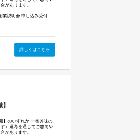
通知などのUI/UXを滑らか
場合があります。
、収益最大化や創作活動の効
っていくことを目的としてい
企業説明会 申し込み受付
プラットフォームが参入し、クリエ
参加は任意です）本説明会で
スクリプションやギフティン
ーケティング株式会社の会社概
長しているため、本プロダク
ます。UUUMマーケティン
す！非常に学びのある内容と
詳しくはこちら
7年には2023年比で4年間
もYouTube以外のマルチプ
ssion_2027
ーのデーターベースや公開コ
もエントリーは可能です。ま
やレポート機能などによるあ
証していくことが求められて
がございます。
リーディングカンパニーにお
ンサー。
発するやりがいを感じてみた
職】
ることで、前例のない共創事
場の中で活躍してみたい方、
り拓く、そんな挑戦を共にで
職】のいずれか 一番興味の
ます）選考を通じてご志向や
場合があります。