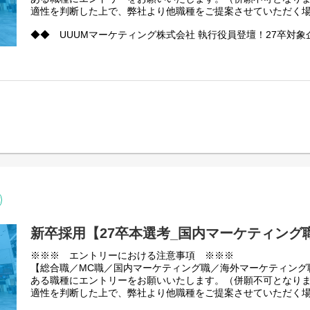
UUUMとクリエイター間のタッチポイントであるWebやプッシュ
適性を判断した上で、弊社より他職種をご提案させていただく
にし、クリエイターの収益やコンテンツを管理するだけでなく
率化のためのメッセージの配信やあらゆるリソースの提供を行
◆◆ UUUMマーケティング株式会社 執行役員登壇！27卒対象
ます。
中！ ◆◆
現在ではYouTubeに加えてInstagramやTiktokなど新たな
以下URLより企業説明会へのご参加を受け付けております。（
イターの収益モデルは動画による広告収益にとどまらず、サブ
は、UUUM株式会社に加え、2025年10月に誕生したUUUMマ
グ、ECやリアルイベント開催など多角化しており業界全体が成
要から職種紹介、活躍している新卒など様々な角度からお伝えし
トも継続的な機能追加や拡張が必要となっております。
グ株式会社のアジェンダでは執行役員の登壇も予定しておりま
なっておりますのでぜひご参加ください！
「ブランド／広告主向けプロダクト：Influencer PORT」
インフルエンサーマーケティング市場は急激に成長しており、202
＜申し込みフォーム＞
で約1.8倍の1,300億円になるといわれております。本プロダクト
https://uuumrecruit.eeasy.jp/setsu_a/company_information_se
ラットフォーム化に対応するだけでなく、大規模なクリエイタ
・企業説明会への参加は任意となります。参加いただかなくて
ンテンツ分析し価値を見つけ、それを届けるためのサーチ機能
た、エントリー後の参加も可能となります。
らたなブランド企業様への価値提供を常にプロダクトとして検
・すでに選考終了した方におかれましては、ご案内しない場合
います。
▼総合職について
UUUMという誰もが知る圧倒的なクリエイターマネジメントの
様々なプラットフォームで活躍するクリエイターやインフルエ
いて、クリエイターや広告主へ価値提供を行うプロダクトを開
新卒採用【27卒本選考_国内マーケティング
そして、当社の持つアセットとノウハウ。これらを掛け合わせ
い方、またはクリエイターエコノミー領域という急成長する市
業を次々と生み出していきます。
ご応募をお待ちしています。
※※※ エントリーにおける注意事項 ※※※
市場に新たな価値を提供し、未来のエンターテインメントを切
【総合職／MC職／国内マーケティング職／海外マーケティング
▼「UUUM ONE」に関するリリースはこちら
きる仲間を求めています。
ある職種にエントリーをお願いいたします。（併願不可となり
https://www.uuum.co.jp/news/143006
適性を判断した上で、弊社より他職種をご提案させていただく