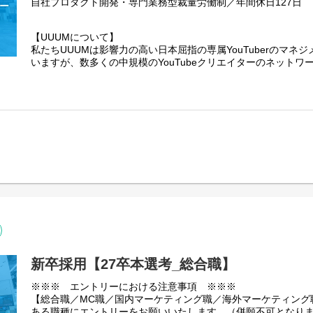
自社プロダクト開発・専門業務型裁量労働制／年間休日127日
【UUUMについて】
私たちUUUMは影響力の高い日本屈指の専属YouTuberのマネ
いますが、数多くの中規模のYouTubeクリエイターのネット
はInstagram等のマイクロインフルエンサー、Tiktokライバ
の接点となる日本最大級のクリエイターのデータベースを構築
現在UUUMは2つの事業で形成されています。
まず1つ目はあらゆるテクノロジーとプロデュース力でその創造
化しクリエイターへ価値提供する「インフルエンサーギャラクシ
わゆる広告案件と言われておりますがUUUMのお客様となる企
商品購買などのマーケティング活動を支援するために、保有す
スや公開された動画コンテンツ等の内容や文脈まで分析し、ク
グやプランニングを行う「コンテクスト・ドリブン・マーケティ
業を推進し挑戦を続けています。
UUUMのプロダクト開発としては、それぞれの事業に
・クリエイター向けプロダクト「UUUM ONE for Creators」
・ブランド／広告主向けプロダクト「Influencer PORT」
の２つのプロダクトを開発しています。
新卒採用【27卒本選考_総合職】
※※※ エントリーにおける注意事項 ※※※
【背景】
【総合職／MC職／国内マーケティング職／海外マーケティング
「クリエイター向けプロダクト：UUUM ONE for Creators」
ある職種にエントリーをお願いいたします。（併願不可となり