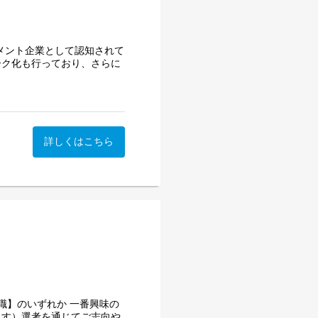
ジメント企業として認知されて
ワーク化も行っており、さらに
ーなど、あらゆるクリエイターと
しています。
活動や収益安定化を仕組み
ー事業」、もう1つは、い
詳しくはこちら
業様におけるブランド認知や
るクリエイターのデータベー
リエイターと案件のマッチン
ング事業」、この2つの事
職】のいずれか 一番興味の
ます）選考を通じてご志向や