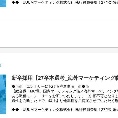
【業務内容】
▼配属職種例
◆◆ UUUMマーケティング株式会社 執行役員登壇！27卒対象
プロダクトマネジャーとして、クリエイターへ価値を届けるプ
※適性や能力に応じて、以下の職種に加えたその他職種への配
中！ ◆◆
ーの価値を広告主へ届けるプロダクト、いずれかのプロダクト
以下URLより企業説明会へのご参加を受け付けております。（
①クリエイターマネジメント（バディ）
す。
は、UUUM株式会社に加え、2025年10月に誕生したUUUMマ
活動のトータルプロデュースから新たなビジネスの創出、そし
プロダクトマネジメントの領域は多岐に渡りますが、技術に基
要から職種紹介、活躍している新卒など様々な角度からお伝えし
サポートまで。クリエイターの一番のビジネスパートナーとし
ら、その「検証（プロダクトをリリースし、フィードバックを
グ株式会社のアジェンダでは執行役員の登壇も予定しておりま
る。バディは、クリエイターが持つ無限の可能性を、共に拓い
に、そのプロダクトのフェーズにとって最も必要な業務を見つ
なっておりますのでぜひご参加ください！
時にはハンズオンで実務を回していただきます。
【特集記事】
プロダクトマネジャー同士で協業しご自身の経験値を高めなが
＜申し込みフォーム＞
クリエイターをプロデュースするUUUMのバディ
していただきます。
https://uuumrecruit.eeasy.jp/setsu_a/company_information_se
https://www.uuum.co.jp/blog/119504
・企業説明会への参加は任意となります。参加いただかなくて
【具体的な業務内容】
た、エントリー後の参加も可能となります。
②ライブエンタテインメント
・市場顧客分析
・すでに選考終了した方におかれましては、ご案内しない場合
クリエイターを巻き込み、オンラインからリアルまで、多彩な
・価値仮説立て、検証
は、画面の中の才能を現実世界へ解き放ち、ファンとクリエイ
・戦略立案、ロードマップ策定
出します。クリエイターの情熱を形に変え、ファンの心に深く
・開発チームへ向けた要件定義、課題設定
（本ポジションは、UUUMマーケティング株式会社への配属と
新卒採用【27卒本選考_海外マーケティング
ます。
・リリース計画作成と実行
▼国内マーケティング職について
・プロダクトマーケティング
クライアントのプロモーション課題を解決するための企画営業
※※※ エントリーにおける注意事項 ※※※
【特集記事】
・製品グロース
担当します。
【総合職／MC職／国内マーケティング職／海外マーケティング
ファン目線で感動を創るUUUMのイベント制作
クリエイターが生み出すコンテンツの特徴を活かしながら、単
ある職種にエントリーをお願いいたします。（併願不可となり
https://www.uuum.co.jp/blog/122622
具体的な仕事の進め方として以下のようなものがあります。
とではなく、新たな価値・市場を創造する社会的影響力のある
適性を判断した上で、弊社より他職種をご提案させていただく
・マーケットと自社プロダクトの潜在的な価値から、競争優位
ップを構築
ゲーム・玩具・食品・日用品・美容・ITサービスをはじめとした
◆◆ UUUMマーケティング株式会社 執行役員登壇！27卒対象
③IP・事業開発
・マーケットとテクノロジーをつなぐ考察を日常的に行い、社
手広告代理店に対し、デジタル広告を中心とした統合ソリュー
中！ ◆◆
クリエイターのIP（知的財産）に新たな価値を付加し、既存の
の実施
す。