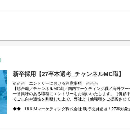
以下URLより企業説明会へのご参加を受け付けております。（
のIPの価値をクライアントや他のIPとの共創を通じてさらに最
・業界の最先端トレンドや技術革新に対し、敏感に好奇心を持
クライアントの課題解決はもちろん、クリエイターならではの
は、UUUM株式会社に加え、2025年10月に誕生したUUUMマ
見たことのない新しい世界を切り拓き、人々に驚きと感動を届
ート
者とのエンゲージメント向上にも貢献できる「三方よし」の企
要から職種紹介、活躍している新卒など様々な角度からお伝えし
・ビジネスと技術的の両方の視点で外部企業との戦略的連携を
やりがいの一つです。
【特集記事】
グ株式会社のアジェンダでは執行役員の登壇も予定しておりま
・常日頃プロダクトのKPIとマーケットの数字をウォッチしな
クリエイターと提携し、新規事業を創出する
なっておりますのでぜひご参加ください！
クリエイター・クライアントとの共創を仕掛け、世の中がワク
しい価値の探索を行い、プロダクトロードマップを洗練させる
https://www.uuum.co.jp/blog/120027
けたいという、熱い思いを持った方からのエントリーをお待ち
＜申し込みフォーム＞
https://uuumrecruit.eeasy.jp/setsu_a/company_information_se
【ポジションの魅力】
④ブランド・グッズ事業（P2C Studio株式会社への配属となり
▼具体的な業務内容
１. エンジニアとの距離が近く、現プロダクトマネージャーもエ
ブランド企画から商品開発、統合マーケティング、実店舗・EC
・企業説明会への参加は任意となります。参加いただかなくて
・クライアントのプロモーション課題解決に向けた戦略立案お
・プロダクトマネージャーとエンジニアの距離が近く、スピー
リエイターの世界観を深く理解し、ジャンルや品種を問わない
た、エントリー後の参加も可能となります。
・クライアントとクリエイター間の調整業務
発を進められる環境
ンの熱量を高める体験を創造します。グッズというカタチで、
・すでに選考終了した方におかれましては、ご案内しない場合
・社内各部門との連携業務
・現在のプロダクトマネージャーもエンジニア出身であり、技
る、唯一無二の絆を育んでいきます。
・各種フロント業務
意思決定ができる環境が整っている
※UUUM株式会社出資子会社「P2C Studio株式会社」への出
（本ポジションは、UUUMマーケティング株式会社への配属と
・開発チームと密に連携しながら、アイデアをプロダクトに落
※就業条件はUUUM株式会社と同一です。
新卒採用【27卒本選考_チャンネルMC職】
▼海外マーケティング職について
【特集記事】
２. テックカンパニーに生まれ変わるフェーズだからこそのイン
当ポジションは、海外との取り組みを幅広く管轄する重要な部
【P2C Studio株式会社HP】
※※※ エントリーにおける注意事項 ※※※
・アカウントエグゼクティブ｜インフルエンサーの強みを活かし
・UUUMはこれまでのマネジメント企業の枠を超え、テクノ
外クライアントのマーケティング支援(インバウンド)や、逆に
https://p2cstudio.com/
【総合職／チャンネルMC職／国内マーケティング職／海外マー
ーション施策
化を遂げようとしている
【特集記事】
マーケティング活動(アウトバウンド)を担当します。YouTub
一番興味のある職種にエントリーをお願いいたします。（併願
https://www.uuum.co.jp/blog/124241
・その第一歩として開発されるプロダクトに関わることができ
こだわりや “らしさ” が詰まったモノづくり
躍するインフルエンサーと連携し、世界中のファンやクライア
てご志向や適性を判断した上で、弊社より他職種をご提案させ
定づける重要なタイミングでジョインできる
https://www.uuum.co.jp/blog/120908
ら、クリエイターの活動領域を拡大し、国際的なブランド価値
・デジタルマーケティング｜少数精鋭で挑むUUUMのデジタル
・「UUUMがテック企業に生まれ変わるフェーズにおける最
ョンは、グローバルなインフルエンサー市場の成長を推進し、
◆◆ UUUMマーケティング株式会社 執行役員登壇！27卒対象
https://www.uuum.co.jp/blog/132580
になる」という希少な機会
する重要な役割を担っています。
中！ ◆◆
⑤ゲーム事業（LiTMUS株式会社への配属となります）
以下URLより企業説明会へのご参加を受け付けております。（
【UUUMならではのマーケティングの強み】
クリエイターとコンテンツの化学反応で、まだ誰も体験したこと
３. 企業の方針として、長期的にプロダクトを育てていく
は、UUUM株式会社に加え、2025年10月に誕生したUUUMマ
日本最大級MCNであるUUUMの豊富な実績を元に、確かなイン
イトルを創出。UUUMの強みを活かし、クリエイター共創や配
▼具体的な業務内容
・「短期的な成功ではなく、長くプロダクトを成長させていく
要から職種紹介、活躍している新卒など様々な角度からお伝えし