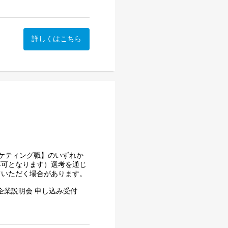
参加は任意です）本説明会で
大化していきます。まだ誰も
って継続的に知見をアップデ
クリエイティブにより、視聴
ーケティング株式会社の会社概
けていきます。
画に関わることができる点が
ます。UUUMマーケティン
設計・推進
す！非常に学びのある内容と
がら、プロダクトの評価と新
詳しくはこちら
ワクするクリエイティブを届
しています！
ssion_2027
ます）
ンジニア出身
販売までを一貫して展開。ク
もエントリーは可能です。ま
よび提案
ド感をもってプロダクト開
幅広い商品化を通して、ファ
クリエイターとファンが繋が
がございます。
術的な観点を理解した上で
向となります。
なります）
とし込める
パクトの大きさ
門です。日本進出を目指す海
たUUUMならではのプロモ
ロジーを軸にした企業へと進
海外市場をターゲットとした
ケティング職】のいずれか
eなどのプラットフォームで活
不可となります）選考を通じ
、今後のUUUMの成長を決
ントとの関係構築を進めなが
ていただく場合があります。
の向上を図ります。本ポジシ
広告チーム
初のプロダクトマネージャー
業界全体に新たな価値を創出
企業説明会 申し込み受付
参加は任意です）本説明会で
のない新たなIPやゲームタ
ーケティング株式会社の会社概
フルエンサーマーケティング
信に特化したゲームの企画・
」 という方針のもと、腰を
ます。UUUMマーケティン