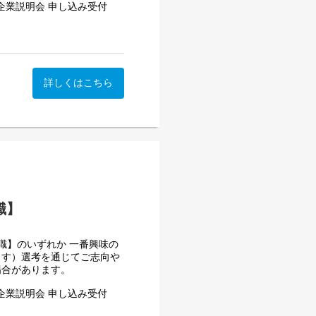
企業説明会 申し込み受付
ロダクト、またはクリエイタ
属の可能性もあります。
開発をリードしていただきま
参加は任意です）本説明会で
ーケティング株式会社の会社概
て安心して創作に専念できる
づく「価値仮説の定義」か
ます。UUUMマーケティン
て、その才能を最大化させ
もらうサイクル）」を中心
す！非常に学びのある内容と
ていきます。
け、関係者を巻き込みながら
詳しくはこちら
ら、プロダクトの成長に貢献
ssion_2027
もエントリーは可能です。ま
がございます。
イベントを企画・運営。それ
ターが一体となる空間を生み
刻まれる記憶を創造していき
なります）
職】
として営業〜企画提案までを
職】のいずれか 一番興味の
純に商品やサービスを売るこ
ます）選考を通じてご志向や
ミッションです。
場合があります。
性のあるプロダクトロードマ
、BtoC領域の事業会社や大
企業説明会 申し込み受付
内メンバーと情報交換と共有
ションの企画提案を行いま
枠を超えた事業を創出。本来