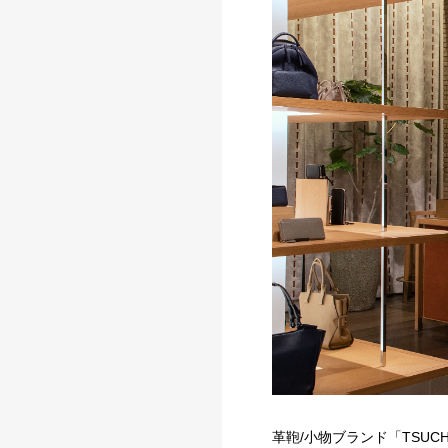
革鞄/小物ブランド「TSU