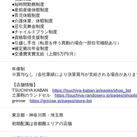
●短時間勤務制度
●産前産後休暇制度
●育児休暇制度
●介護休業、休暇制度
●忌引見舞金制度
●チャイルドプラン制度
●資格取得支援制度
●引越し手当（転居を伴う異動の場合一部住宅補助あり）
●確定拠出年金制度
●交通費実費支給（上限5万円/月）
年俸制
※賞与なし（会社業績により決算賞与が支給される場合がありま
【店舗情報】
TSUCHIYA KABAN
https://tsuchiya-kaban.jp/pages/shop_list
土屋鞄のランドセル
https://tsuchiya-randoseru.jp/pages/shoplis
grirose
https://grirose.jp/pages/store-list
東京都
・
神奈川県
・
埼玉県
初期配属は首都圏エリアの店舗