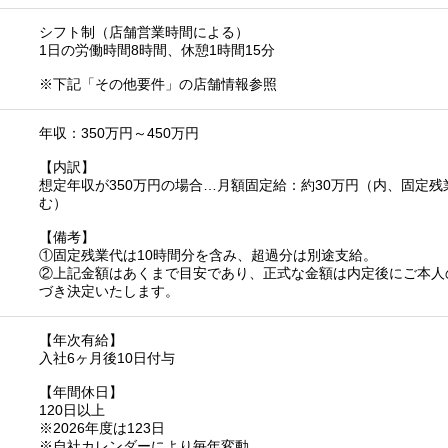
シフト制（店舗営業時間による）
1日の労働時間8時間、休憩1時間15分
※下記「その他要件」の店舗情報参照
年収：350万円～450万円
【内訳】
想定年収が350万円の場合…月額固定給：約30万円（内、固定残
む）
【備考】
①固定残業代は10時間分を含み、超過分は別途支給。
②上記金額はあくまで目安であり、正式な金額は内定後にご本人
づき決定いたします。
【年次有給】
入社6ヶ月後10日付与
【年間休日】
120日以上
※2026年度は123日
※自社カレンダーにより毎年変動