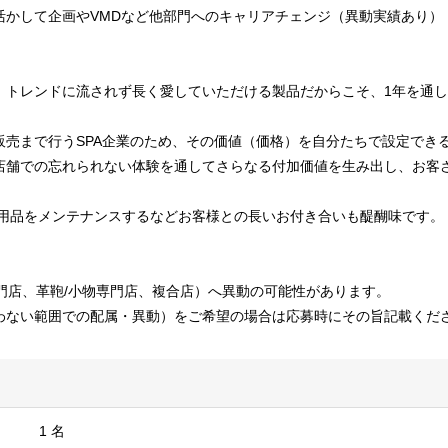
活かして企画やVMDなど他部門へのキャリアチェンジ（異動実績あり）
。トレンドに流されず長く愛していただける製品だからこそ、1年を通
販売まで行うSPA企業のため、その価値（価格）を自分たちで設定でき
店舗での忘れられない体験を通してさらなる付加価値を生み出し、お客
愛用品をメンテナンスするなどお客様との長いお付き合いも醍醐味です。
門店、革鞄/小物専門店、複合店）へ異動の可能性があります。
わない範囲での配属・異動）をご希望の場合は応募時にその旨記載くだ
1 名