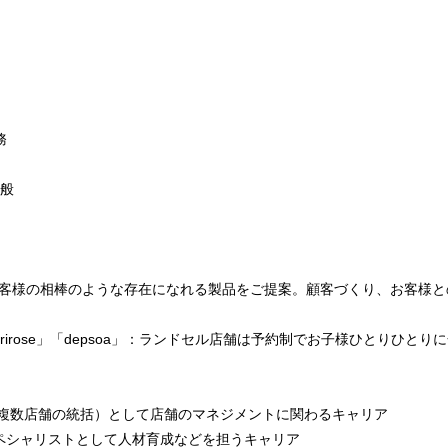
務
全般
AN」：お客様の相棒のような存在になれる製品をご提案。顧客づくり、お客様
irose」「depsoa」：ランドセル店舗は予約制でお子様ひとりひと
（複数店舗の統括）として店舗のマネジメントに関わるキャリア
ペシャリストとして人材育成などを担うキャリア