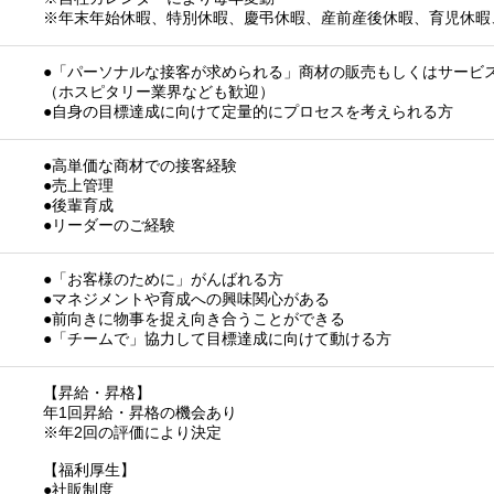
※年末年始休暇、特別休暇、慶弔休暇、産前産後休暇、育児休暇
●「パーソナルな接客が求められる」商材の販売もしくはサービ
（ホスピタリー業界なども歓迎）
●自身の目標達成に向けて定量的にプロセスを考えられる方
●高単価な商材での接客経験
●売上管理
●後輩育成
●リーダーのご経験
●「お客様のために」がんばれる方
●マネジメントや育成への興味関心がある
●前向きに物事を捉え向き合うことができる
●「チームで」協力して目標達成に向けて動ける方
【昇給・昇格】
年1回昇給・昇格の機会あり
※年2回の評価により決定
【福利厚生】
●社販制度