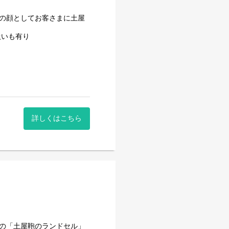
ンドの顔としてお客さまに土屋
扱いも有り
のマネジメントに関わるキャ
詳しくはこちら
を担うキャリア
アチェンジ（異動実績あり）
そ、1年を通して適正な価
価値（価格）を自分たちで設
さらなる付加価値を生み出
ンドの「土屋鞄のランドセル」