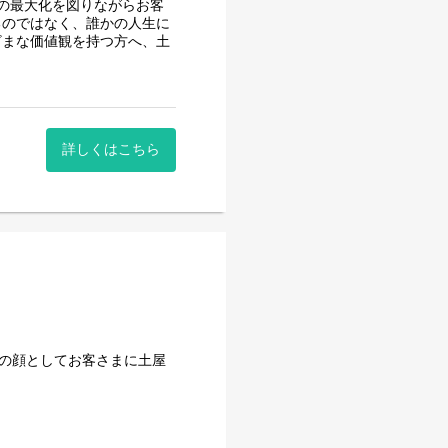
の最大化を図りながらお客
るのではなく、誰かの人生に
ざまな価値観を持つ方へ、土
へ異動の可能性があります。
。
詳しくはこちら
マネジメントに関わるキャリ
を担うキャリア
ンドの顔としてお客さまに土屋
アチェンジ（異動実績あり）
そ、1年を通して適正な価
SPA企業のため、その価値