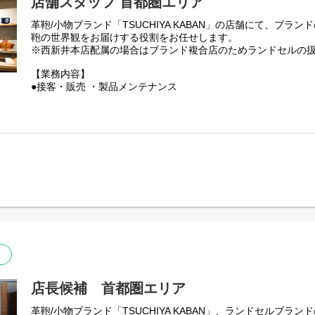
店舗スタッフ 首都圏エリア
革鞄/小物ブランド「TSUCHIYA KABAN」の店舗にて、ブラ
鞄の世界観をお届けする役割をお任せします。
※西新井本店配属の場合はブランド複合店のためランドセルの
【業務内容】
●接客・販売 ・製品メンテナンス
●店内ディスプレイ/VMD業務
●在庫管理
●その他店舗運営関連業務全般
【キャリアパス（一例）】
●マネジメント ： 店長やSV（複数店舗の統括）として店舗
リア
●スペシャリスト： 接客のスペシャリストとして人材育成など
●店舗でのご経験を活かして企画やVMDなど他部門へのキャリ
【土屋鞄の特徴】
当社はセールを行いません。長く愛していただける製品だからこ
値でお届けしています。
また自社で一貫して製造～販売まで行うSPA企業のため、その
定できるのも強みです。
本当に価値のある製品に、店舗での忘れられない体験を通して
店長候補 首都圏エリア
し、お客さまへお届けしています。
革鞄/小物ブランド「TSUCHIYA KABAN」、ランドセルブラ