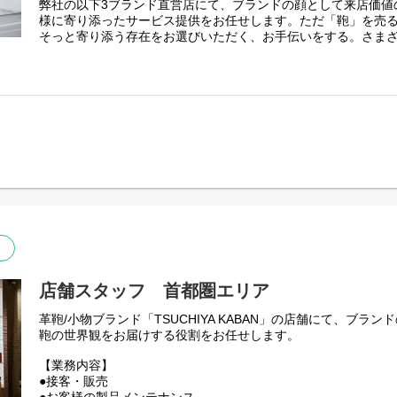
弊社の以下3ブランド直営店にて、ブランドの顔として来店価値
です。
様に寄り添ったサービス提供をお任せします。ただ「鞄」を売
そっと寄り添う存在をお選びいただく、お手伝いをする。さま
【勤務地について】
屋鞄のこだわりを伝えていく仕事です。
全国31店舗（ランドセル専門店、革鞄/小物専門店、複合店）
地域限定正社員をご希望の場合は応募時にその旨記載ください
【配属ブランド】
『TSUCHIYA KABAN』
https://tsuchiya-kaban.jp/
『土屋鞄のランドセル』
https://tsuchiya-randoseru.jp/
『grirose』
https://grirose.jp/
『depsoa』
https://tsuchiya-randoseru.jp/collections/depsoa
【業務内容】
●接客・販売 ・製品メンテナンス
●店内ディスプレイ/VMD業務
●在庫管理
●その他店舗運営関連業務全般
【キャリアパス（一例）】
●マネジメント： 店長やSV（複数店舗の統括）として店舗の
店舗スタッフ 首都圏エリア
ア
●スペシャリスト： 接客のスペシャリストとして人材育成など
革鞄/小物ブランド「TSUCHIYA KABAN」の店舗にて、ブラ
●店舗でのご経験を活かして企画やVMDなど他部門へのキャリ
鞄の世界観をお届けする役割をお任せします。
【土屋鞄の特徴】
【業務内容】
当社はセールを行いません。長く愛していただける製品だからこ
●接客・販売
値でお届けしています。 また自社で一貫して製造～販売まで行う