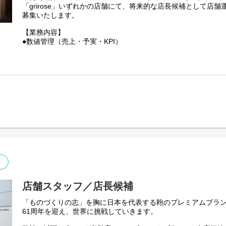
【勤務地について】
「grirose」いずれかの店舗にて、将来的な店長候補として店
初期配属は首都圏エリアですが、全国27店舗（ランドセル専門
募集いたします。
店）へ異動の可能性があります。
【業務内容】
「転居を伴う異動なし」の条件（地域限定正社員）での検討も
●数値管理（売上・予実・KPI）
限定での勤務をご希望の場合は応募時にその旨ご相談ください
●スタッフ育成・マネジメント
【当社取り扱いブランド】
●接客・販売 ・お客様の製品メンテナンス
▼TSUCHIYA KABAN
●店内ディスプレイ/VMD業務
https://tsuchiya-kaban.jp/
●在庫管理
▼objcts.io
●その他店舗運営関連業務全般
https://objcts.io/
▼土屋鞄のランドセル
【キャリアパス（一例）】
https://tsuchiya-randoseru.jp/
●マネジメント： 店長やSV（複数店舗の統括）として店舗の
▼grirose
ア
https://grirose.jp/
●スペシャリスト： 接客のスペシャリストとして人材育成など
●店舗でのご経験を活かして企画やVMDなど他部門へのキャリ
【土屋鞄の特徴】
当社はセールを行いません。長く愛していただける製品だからこ
値でお届けしています。
また自社で一貫して製造～販売まで行うSPA企業のため、その
店舗スタッフ／店長候補
定できるのも強みです。
「ものづくりの志」を胸に日本を代表する鞄のプレミアムブラ
本当に価値のある製品に、店舗での忘れられない体験を通して
61周年を迎え、世界に挑戦していきます。
し、お客さまへお届けしています。
KABAN店舗では顧客様の愛用品をメンテナンスするなどお客様