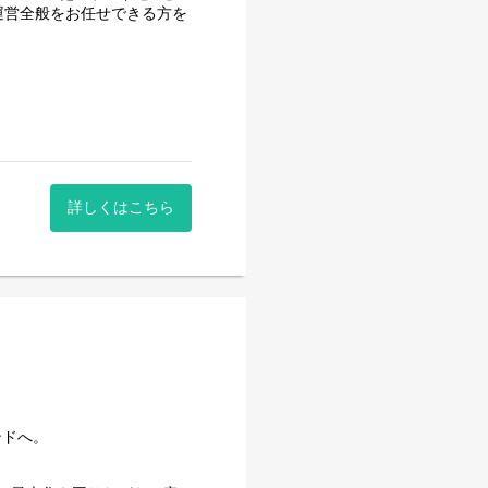
舗運営全般をお任せできる方を
連、革鞄/小物専門店、複合
可能ですので、首都圏エリア
。
詳しくはこちら
マネジメントに関わるキャリ
を担うキャリア
アチェンジ（異動実績あり）
そ、1年を通して適正な価
価値（価格）を自分たちで設
ンドへ。
さらなる付加価値を生み出
との長いお付き合いも醍醐味