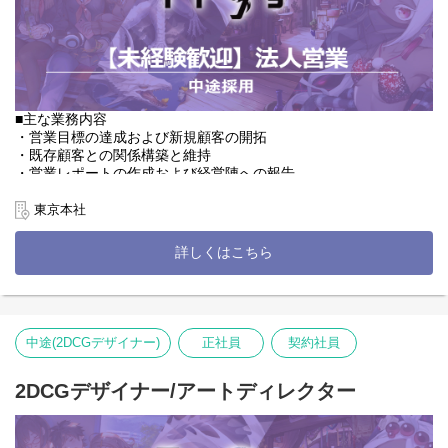
あの映画の演出よかったな、あのアニメのカット割りかっこいい
な・・・
ぜひその気持ちを当社の新しい作品に活かしてください！社内の
メンバーは8割がクリエイターです。
作品を生み出す悩み、苦しみはあると思います・・・しかし周り
を見れば心強い仲間がたくさんいます！
■主な業務内容
・営業目標の達成および新規顧客の開拓
ぜひ一緒に弊社Webtoon事業を成長させていきましょう！
・既存顧客との関係構築と維持
・営業レポートの作成および経営陣への報告
■詳細
・見積書、請求書の発行
WEBTOONプロジェクトの制作/アートディレクターをお任せしま
・社内クリエイターのスケジュールの調整
東京本社
す
・ネーム（絵コンテ）制作※商業レベルは不要です！
詳しくはこちら
・作画(キャラクター、背景、着彩など)
■詳細
・制作物の品質管理(クオリティチェック)
ゲーム業界や大手企業を中心としたクライアントに対し、
・社内や外部企業との折衝、調整業務
当社の主軸の事業であるイラスト制作・漫画制作の案件の獲得や
拡大がメインミッションです。
■職務の変更範囲
会社の定める職種
中途(2DCGデザイナー)
正社員
契約社員
クライアントへの提案に際して、課題をヒアリングしながら最適
なソリューションを提案していただきます。
■就業場所の変更範囲
2DCGデザイナー/アートディレクター
会社の定める場所
また、当社の取締役や各事業部長などと直接対話しながら仕事を
進める、上流工程でのやりがいのある仕事をお任せいたします。