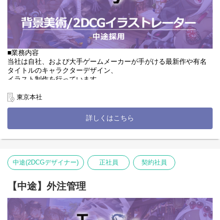
チームはこれまでのご経験や適性によって決定します。
■こんな方が活躍しています
ご希望の案件や得意領域は面接でお話ください。
・アニメ業界出身者(原画・第二原画・絵コンテの経験がある方即
戦力！)
■職務の変更範囲
・イラスト制作会社でIP案件経験者(寄せて描く技術がある方は即
会社の定める職種
戦力！)
■業務内容
・漫画制作の経験者(趣味や、二次創作の経験でもOK)
■就業場所の変更範囲
当社は自社、および大手ゲームメーカーが手がける最新作や有名
・普段からWEBTOONをよく読んでいる方
会社の定める場所
タイトルのキャラクターデザイン、
イラスト制作を行っています。
☆新卒を中心とした若手メンバーも活躍中☆
背景制作をお任せするクリエイターを大募集しております。
東京本社
■職務の変更範囲
■業務の特徴
会社の定める職種
・自社タイトルだけでなく、受託案件も多数あります。
詳しくはこちら
クライアント先には大手ゲーム会社も。誰もが一度は目にしたこ
■就業場所の変更範囲
とのある有名タイトルに携われるチャンスがああます。
会社の定める場所
・ゲームイラスト制作は王道系RPG、学園系RPG、近未来SF系
RPG、恋愛シミュレーションなど、
多数のジャンルの案件があります。
中途(2DCGデザイナー)
正社員
契約社員
スキルや希望を確認して、適したチーム及びプロジェクトに配属
いたします。
【中途】外注管理
■詳細
・背景デザイン ：建築物や自然物などの背景等、画面の全体
を占める重要なパート
・コンセプトアート：ゲーム開発の初期段階からデザインを担当