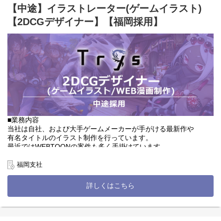
・コンセプトアート
【中途】イラストレーター(ゲームイラスト)
└ゲーム初期開発のサポートや世界観構築の業務もあり。キャラク
【2DCGデザイナー】【福岡採用】
ター設定、衣装デザインや武器、背景など
チームはこれまでのご経験や適性によって決定します。
ご希望の案件や得意領域は面接でお話ください。
■職務の変更範囲
会社の定める職種
■就業場所の変更範囲
会社の定める場所
■業務内容
当社は自社、および大手ゲームメーカーが手がける最新作や
有名タイトルのイラスト制作を行っています。
最近ではWEBTOONの案件も多く手掛けています。
受注増加によりキャラクター、アイテム、武器、背景制作、
福岡支社
マンガやアニメなど幅広いコンテンツ制作に携わっていただく
イラストレーターを大募集！
詳しくはこちら
■詳細
・キャラクター制作
└カードイラストや立ち絵制作など（仕様書に沿ってラフ～線画・