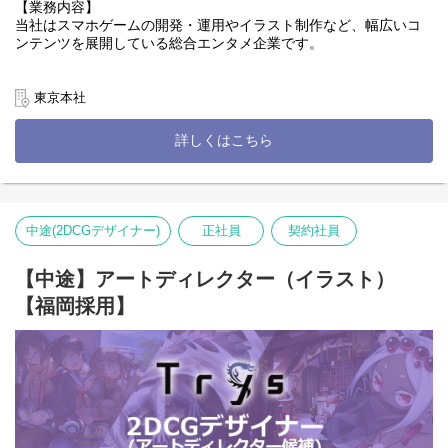
【業務内容】
当社はスマホゲームの開発・運用やイラスト制作など、幅広いコ
ンテンツを展開している総合エンタメ企業です。
この度は現在話題沸騰中の「縦読み漫画」の新規プロジェクトを
一緒に盛り上げてくれる仲間を大募集しています。
東京本社
Trysの最大の魅力はクリエイターを内製化し、高品質な作品を生
詳しくはこちら
み出すこと。
今回募集するポジションは編集者でありWEBTOON（ウェブトゥ
ーン）をご担当いただきたいと思います。
紙媒体や従来の電子書籍での編集経験はなくても大丈夫です！
中途(2DCGデザイナー)
正社員
契約社員
縦読み漫画特有のコマ割りや演出は我々にとってもまだまだ模索
中で、今後も新しい表現が生まれてくる領域だと考えています。
【中途】アートディレクター（イラスト）
これまでの固定概念にとらわれず、新しい手法や技術にチャレン
【福岡採用】
ジをしたい、面白いものを自分の手で生み出し世の中に発信した
い！
そんな想いを強く持っている方と、一緒にものづくりをしたいと
思っています。
あの映画の演出よかったな、あのアニメのカット割りかっこいい
な・・・
ぜひその気持ちを当社の新しい作品に活かしてください！社内の