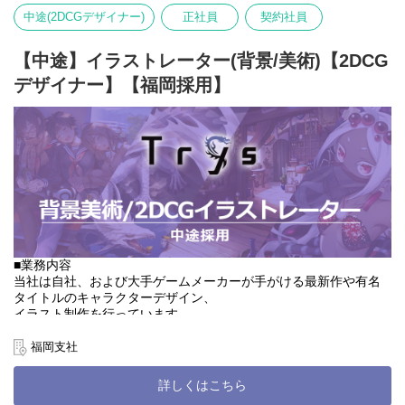
着彩までお任せいたします。）
中途(2DCGデザイナー)
正社員
契約社員
・背景デザイン
└建築物や自然物などの背景等、画面の全体を占める重要なパート
・コンセプトアート
【中途】イラストレーター(背景/美術)【2DCG
└ゲーム初期開発のサポートや世界観構築の業務もあり。キャラク
デザイナー】【福岡採用】
ター設定、衣装デザインや武器、背景など
チームはこれまでのご経験や適性によって決定します。
ご希望の案件や得意領域は面接でお話ください。
■業務内容
当社は自社、および大手ゲームメーカーが手がける最新作や有名
タイトルのキャラクターデザイン、
イラスト制作を行っています。
背景制作をお任せするクリエイターを大募集しております。
福岡支社
■業務の特徴
・自社タイトルだけでなく、受託案件も多数あります。
詳しくはこちら
クライアント先には大手ゲーム会社も。誰もが一度は目にしたこ