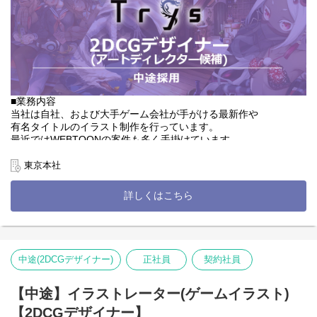
■業務の特徴
大手ゲームスタジオや出版社などへ課題解決につながる体制やク
リエイターの提案を幅広いフェーズでご担当いただきます。
プライム上場企業の親会社との連携もあり、様々なスキルアップ
に向けた経験が積める魅力的なポジションになります。
ゲーム会社のクリエイティブ担当者との商談ではデザインの方向
■業務内容
性や、要望をしっかりと聞き出し
当社は自社、および大手ゲーム会社が手がける最新作や
社内のアートディレクターにその要望を正確に伝え担当するクリ
有名タイトルのイラスト制作を行っています。
エイターの選抜・調整・納品までが営業の仕事です。
最近ではWEBTOONの案件も多く手掛けています。
社内には約60名のCGデザイナー、イラストレーター、漫画家が在
受注増加によりキャラクター、アイテム、武器、背景制作、
籍。
東京本社
マンガやアニメなど幅広いコンテンツ制作に携わっていただく
そのクリエイター達の個性やクオリティを武器として、ゲームを
イラストレーターを大募集！
開発している大手ゲーム会社を中心に、さまざまなイラスト制作
詳しくはこちら
を提案します。
■詳細
【アートディレクター】
既にお取引をしているクライアント様へは、これまでの業務の振
・クオリティ管理
り返りとさらに相互でシナジーを強化するために
└案件ごとにアートディレクターを置き、監修を行っていただきま
事業部長と連携しながら取引拡大に向けて一緒に考えていただき
中途(2DCGデザイナー)
正社員
契約社員
す。
ます。
・キャラクター制作
これからお取引する予定の新規取引先の法人様へは、どのような
└カードイラストや立ち絵制作など（仕様書に沿ってラフ～線画・
【中途】イラストレーター(ゲームイラスト)
課題を抱えているかをヒアリングし、
着彩までお任せいたします。）
【2DCGデザイナー】
当社から課題解決につながるソリューションを提案していただき
・背景デザイン