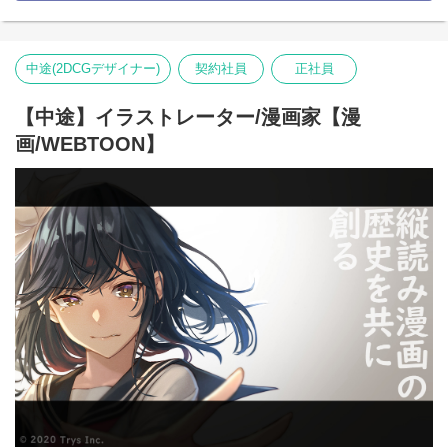
とのある有名タイトルに携われるチャンスがああます。
・ゲームイラスト制作は王道系RPG、学園系RPG、近未来SF系
RPG、恋愛シミュレーションなど、
多数のジャンルの案件があります。
中途(2DCGデザイナー)
契約社員
正社員
スキルや希望を確認して、適したチーム及びプロジェクトに配属
いたします。
【中途】イラストレーター/漫画家【漫
画/WEBTOON】
■詳細
・背景デザイン ：建築物や自然物などの背景等、画面の全体
を占める重要なパート
・コンセプトアート：ゲーム開発の初期段階からデザインを担当
アニメ制作会社でのご就業経験社は即戦力！美術監督のご経験が
ある方のご応募大歓迎です！
■職務の変更範囲
会社の定める職種
■就業場所の変更範囲
会社の定める場所