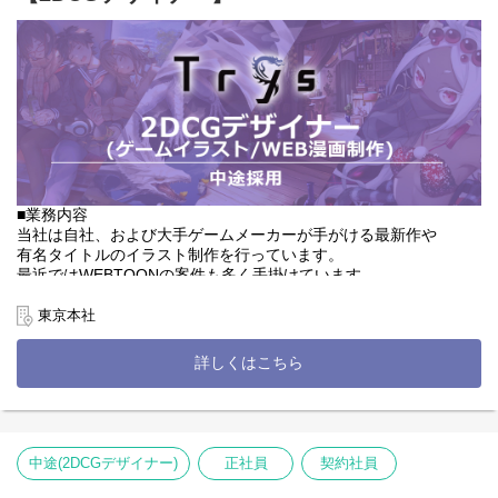
ます。
└建築物や自然物などの背景等、画面の全体を占める重要なパート
・コンセプトアート
これまでの経験を活かし、エンタメ業界で活躍をしていただける
└ゲーム初期開発のサポートや世界観構築の業務もあり。キャラク
ことを期待します。
ター設定、衣装デザインや武器、背景など
チームはこれまでのご経験や適性によって決定します。
■アピールポイント
ご希望の案件や得意領域は面接でお話ください。
年齢・性別・社歴など一切関係なく成長と活躍をしていただけま
す。
■職務の変更範囲
会社の定める職種
■業務内容
■職務の変更範囲
■就業場所の変更範囲
当社は自社、および大手ゲームメーカーが手がける最新作や
会社の定める職種
会社の定める場所
有名タイトルのイラスト制作を行っています。
最近ではWEBTOONの案件も多く手掛けています。
■就業場所の変更範囲
受注増加によりキャラクター、アイテム、武器、背景制作、
東京本社
会社の定める場所
マンガやアニメなど幅広いコンテンツ制作に携わっていただく
イラストレーターを大募集！
詳しくはこちら
■詳細
・キャラクター制作
└カードイラストや立ち絵制作など（仕様書に沿ってラフ～線画・
着彩までお任せいたします。）
中途(2DCGデザイナー)
正社員
契約社員
・背景デザイン
└建築物や自然物などの背景等、画面の全体を占める重要なパート