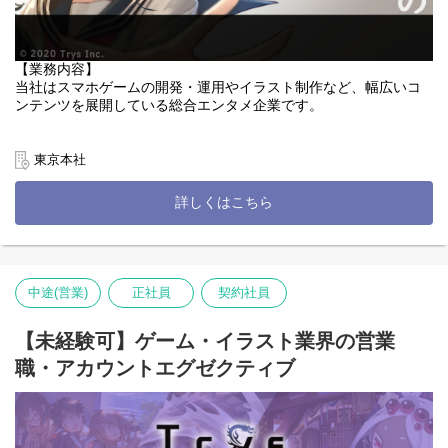
【業務内容】
当社はスマホゲームの開発・運用やイラスト制作など、幅広いコ
ンテンツを展開している総合エンタメ企業です。
この度は現在話題沸騰中の「縦読み漫画」の新規プロジェクトを
一緒に盛り上げてくれる仲間を大募集しています。
東京本社
Trysの最大の魅力はクリエイターを内製化し、高品質な作品を生
詳しくはこちら
み出すこと。
今回募集するポジションは編集者でありWEBTOON（ウェブトゥ
ーン）をご担当いただきたいと思います。
紙媒体や従来の電子書籍での編集経験はなくても大丈夫です！
中途(営業)
正社員
契約社員
縦読み漫画特有のコマ割りや演出は我々にとってもまだまだ模索
中で、今後も新しい表現が生まれてくる領域だと考えています。
【未経験可】ゲーム・イラスト業界の営業
これまでの固定概念にとらわれず、新しい手法や技術にチャレン
職・アカウントエグゼクティブ
ジをしたい、面白いものを自分の手で生み出し世の中に発信した
い！
そんな想いを強く持っている方と、一緒にものづくりをしたいと
思っています。