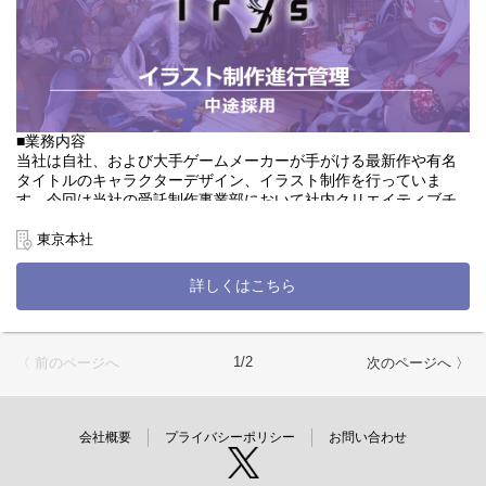
アニメ制作会社でのご就業経験社は即戦力！美術監督のご経験が
ある方のご応募大歓迎です！
■職務の変更範囲
会社の定める職種
■業務内容
■就業場所の変更範囲
当社は自社、および大手ゲームメーカーが手がける最新作や有名
会社の定める場所
タイトルのキャラクターデザイン、イラスト制作を行っていま
す。今回は当社の受託制作事業部において社内クリエイティブチ
ームと外部の制作会社とコミュニケーションをとりながら、様々
な案件の制作をサポートする、進行管理(外注管理)をご担当いただ
東京本社
ける方を募集しております。
詳しくはこちら
クライアント先には大手ゲーム会社も。誰もが一度は目にしたこ
とのある有名タイトルに携われるチャンスもございます。
様々案件をとりあつかっているため、デザイナーとして幅広いス
キルを身につけたい方にはぴったりの環境です。
1/2
〈 前のページへ
次のページへ 〉
■詳細
・社内外のクリエイティブ作品のクオリティ管理
・クリエイティブ制作の進行管理(社内⇔外注先の調整業務)
会社概要
プライバシーポリシー
お問い合わせ
・案件のレタッチ、イラスト制作サポート
・外注先企業の選定・業務依頼(発注)