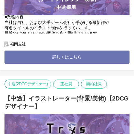
メンバーは8割がクリエイターです。
作品を生み出す悩み、苦しみはあると思います・・・しかし周り
を見れば心強い仲間がたくさんいます！
■業務内容
当社は自社、および大手ゲーム会社が手がける最新作や
ぜひ一緒に弊社Webtoon事業を成長させていきましょう！
有名タイトルのイラスト制作を行っています。
最近ではWEBTOONの案件も多く手掛けています。
ーーーーーーーーーーーーーーーーーーーー
■詳細
受注増加によりキャラクター、アイテム、武器、背景制作、
福岡支社
WEBTOON（縦読み漫画）プロジェクトの制作をお任せします
マンガやアニメなど幅広いコンテンツ制作に携わっていただく
・文字からのネーム起こし（絵コンテ）制作
イラストレーターを大募集！
詳しくはこちら
・作画(キャラクター、背景、着彩など)
※ご経験者にはキャラクターデザインなどもお任せします※
■詳細
【アートディレクター】
ーーーーーーーーーーーーーーーーーーーー
・クオリティ管理
■Trys制作作品（漫画アプリにて配信中）
└案件ごとにアートディレクターを置き、監修を行っていただきま
ピッコマ
中途(2DCGデザイナー)
正社員
契約社員
す。
・ケルベロス
・キャラクター制作
ジャンプTOON
└カードイラストや立ち絵制作など（仕様書に沿ってラフ～線画・
【中途】イラストレーター(背景/美術)【2DCG
・異世界コンビニのおっさん、実は最強。
着彩までお任せいたします。）
・伝説の暗殺者、転生したら王家の愛され末娘になってしまいま
デザイナー】
・背景デザイン
して。
└建築物や自然物などの背景等、画面の全体を占める重要なパート
HykeComic
・コンセプトアート
・結婚って何なんですか？（キャラクターデザイン/作画担当）
└ゲーム初期開発のサポートや世界観構築の業務もあり。キャラク
・ヤクザ清掃員（キャラクターデザイン/ネーム/作画担当）
ター設定、衣装デザインや武器、背景など
・アンチヒーロー（キャラクターデザイン/ネーム/作画担当）