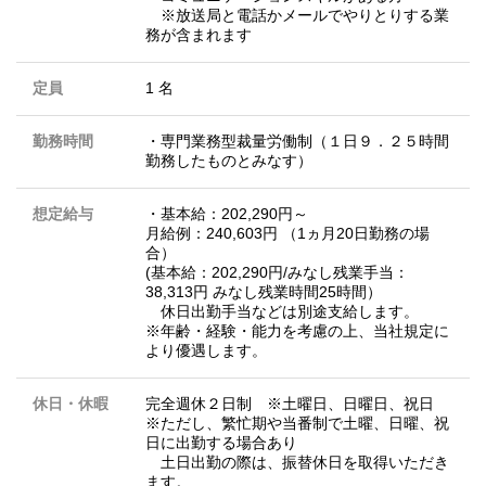
※放送局と電話かメールでやりとりする業
務が含まれます
定員
1 名
勤務時間
・専門業務型裁量労働制（１日９．２５時間
勤務したものとみなす）
想定給与
・基本給：202,290円～
月給例：240,603円 （1ヵ月20日勤務の場
合）
(基本給：202,290円/みなし残業手当：
38,313円 みなし残業時間25時間）
休日出勤手当などは別途支給します。
※年齢・経験・能力を考慮の上、当社規定に
より優遇します。
休日・休暇
完全週休２日制 ※土曜日、日曜日、祝日
※ただし、繁忙期や当番制で土曜、日曜、祝
日に出勤する場合あり
土日出勤の際は、振替休日を取得いただき
ます。