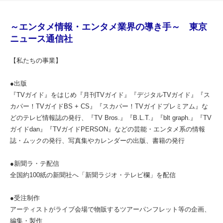
～エンタメ情報・エンタメ業界の導き手～ 東京
ニュース通信社
【私たちの事業】
●出版
『TVガイド』をはじめ『月刊TVガイド』『デジタルTVガイド』『ス
カパー！TVガイドBS + CS』『スカパー！TVガイドプレミアム』な
どのテレビ情報誌の発行、『TV Bros.』『B.L.T.』『blt graph.』『TV
ガイドdan』『TVガイドPERSON』などの芸能・エンタメ系の情報
誌・ムックの発行、写真集やカレンダーの出版、書籍の発行
●新聞ラ・テ配信
全国約100紙の新聞社へ「新聞ラジオ・テレビ欄」を配信
●受注制作
アーティストがライブ会場で物販するツアーパンフレット等の企画、
編集・製作