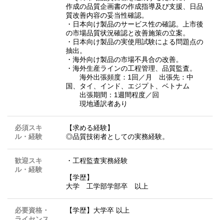
作成の品質企画書の作成指導及び支援、日品
質改善内容の妥当性確認。
・日本向け製品のサービス性の確認。上市後
の市場品質状況確認と改善施策の立案。
・日本向け製品の実使用試験による問題点の
抽出。
・海外向け製品の市場不具合の改善。
・海外生産ラインの工程管理、品質監査。
海外出張頻度：1回／月 出張先：中
国、タイ、インド、エジプト、ベトナム
出張期間：1週間程度／回
現地通訳者あり
必須スキ
【求める経験】
ル・経験
◎品質技術者としての実務経験。
歓迎スキ
・工程監査実務経験
ル・経験
【学歴】
大学 工学部学部卒 以上
必要資格・
【学歴】大学卒 以上
ライセンス