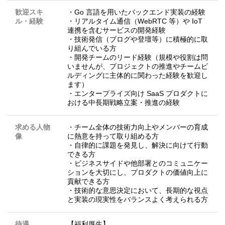
歓迎スキ
・Go 言語を用いたバックエンド実装の経験
ル・経験
・リアルタイム通信（WebRTC 等）や IoT
連携を含むサービスの開発経験
・技術発信（ブログや登壇等）に積極的に取
り組んでいる方
・開発チームのリード経験（規模や役割は問
いませんが、プロジェクトの推進やチームビ
ルディングに主体的に関わった経験を歓迎し
ます）
・エンタープライズ向け SaaS プロダクトに
おける中長期戦略立案・推進の経験
求める人物
・チーム全体の技術力向上やメンバーの育成
像
に熱意を持って取り組める方
・自律的に課題を発見し、解決に向けて行動
できる方
・ビジネスサイドや他部署とのコミュニケー
ションを大切にし、プロダクトの価値向上に
貢献できる方
・技術的な意思決定において、長期的な視点
と実装の現実性をバランスよく考えられる方
待遇
【福利厚生】