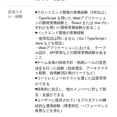
必須スキ
◾️フロントエンド開発の実務経験（5年以上）
ル・経験
・TypeScript を用いた Webアプリケーショ
ンの開発実務経験と、React または Vue のい
ずれかを用いた開発実務経験があること
◾️バックエンド開発の実務経験
・使用言語は問いません（Go / TypeScript /
Java などを想定）
・Webアプリケーションにおける 、テーブ
ル設計、API実装などの開発実務経験がある
こと
◾️チーム全体の技術方針・戦術レベルの意思
決定を行った経験（技術選定、アーキテクチ
ャ刷新、負債解消計画のリードなど）
◾️コードレビューやテストを通じた品質管理
ができる
◾️技術的に自立し、他のメンバーに対して助
言・支援ができる
◾️ユーザーに提供されているプロダクトの継
続的な運用経験（障害対応・パフォーマンス
改善などを含む）