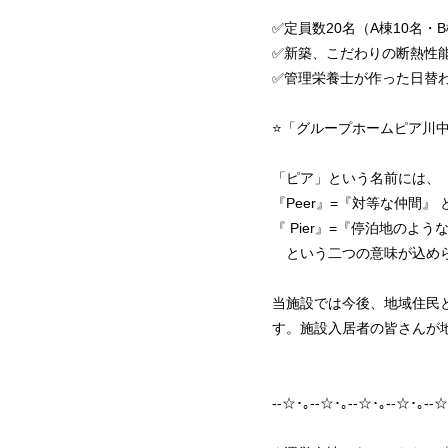
✅定員数20名（A棟10名・B
✅新築、こだわりの断熱性
✅管理栄養士が作った日替
⭐「グループホームピア川
「ピア」という名前には、
『Peer』=『対等な仲間』 
『 Pier』=『停泊地の
という二つの意味が込め
当施設では今後、地域住民
す。施設入居者の皆さんが
--☆･｡--☆･｡--☆･｡--☆･｡--☆