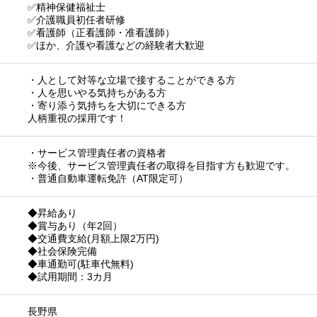
✅精神保健福祉士
✅介護職員初任者研修
✅看護師（正看護師・准看護師）
✅ほか、介護や看護などの経験者大歓迎
・人として対等な立場で接することができる方
・人を思いやる気持ちがある方
・寄り添う気持ちを大切にできる方
人柄重視の採用です！
・サービス管理責任者の資格者
※今後、サービス管理責任者の取得を目指す方も歓迎です。
・普通自動車運転免許（AT限定可）
◆昇給あり
◆賞与あり（年2回）
◆交通費支給(月額上限2万円)
◆社会保険完備
◆車通勤可(駐車代無料)
◆試用期間：3カ月
長野県