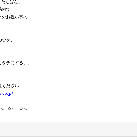
「たちばな」
県内で
々のお祝い事の
の心を、
カタチにする。」
覧ください。
.co.jp/
･｡--☆･｡--☆･｡