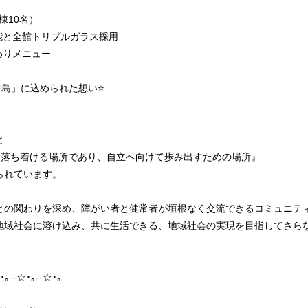
棟10名）
能と全館トリプルガラス採用
わりメニュー
中島」に込められた想い⭐
と
ような落ち着ける場所であり、自立へ向けて歩み出すための場所』
られています。
との関わりを深め、障がい者と健常者が垣根なく交流できるコミュニテ
地域社会に溶け込み、共に生活できる、地域社会の実現を目指してさら
･｡--☆･｡--☆･｡