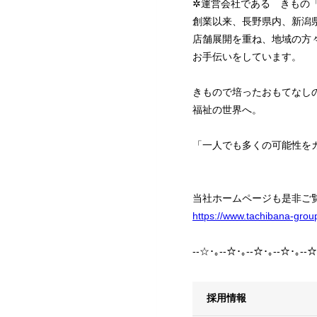
✲運営会社である きもの
創業以来、長野県内、新潟
店舗展開を重ね、地域の方
お手伝いをしています。
きもので培ったおもてなし
福祉の世界へ。
「一人でも多くの可能性を
当社ホームページも是非ご
https://www.tachibana-group
--☆･｡--☆･｡--☆･｡--☆･｡--☆
採用情報