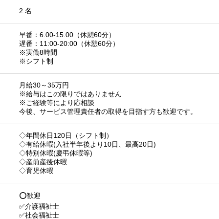
2 名
早番：6:00-15:00（休憩60分）
遅番：11:00-20:00（休憩60分）
※実働8時間
※シフト制
月給30～35万円
※給与はこの限りではありません
※ご経験等により応相談
今後、サービス管理責任者の取得を目指す方も歓迎です。
◇年間休日120日（シフト制）
◇有給休暇(入社半年後より10日、最高20日)
◇特別休暇(慶弔休暇等)
◇産前産後休暇
◇育児休暇
⭕歓迎
✅介護福祉士
✅社会福祉士