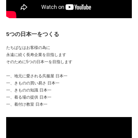
5つの日本一をつくる
たちばなはお客様の為に
永遠に続く長寿企業を目指します
そのために5つの日本一を目指します
⼀、地元に愛される呉服屋 ⽇本⼀
⼀、きものの買い易さ ⽇本⼀
⼀、きものの知識 ⽇本⼀
⼀、着る場の提供 ⽇本⼀
⼀、着付け教室 ⽇本⼀