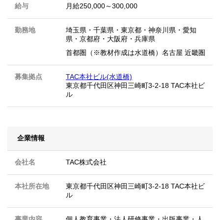
給与
月給250,000～300,000
勤務地
埼玉県
・
千葉県
・
東京都
・
神奈川県
・
愛知
県
・
京都府
・
大阪府
・
兵庫県
首都圏（※教材作成は水道橋）名古屋 近畿圏
募集拠点
TAC本社ビル(水道橋)
東京都千代田区神田三崎町3-2-18 TAC本社ビ
ル
企業情報
会社名
TAC株式会社
本社所在地
東京都千代田区神田三崎町3-2-18 TAC本社ビ
ル
事業内容
個人教育事業・法人研修事業・出版事業・人