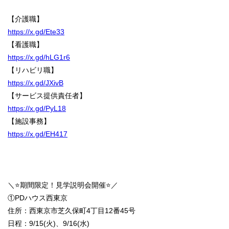
【介護職】
https://x.gd/Ete33
【看護職】
https://x.gd/hLG1r6
【リハビリ職】
https://x.gd/JXivB
【サービス提供責任者】
https://x.gd/PyL18
【施設事務】
https://x.gd/EH417
＼⭐️期間限定！見学説明会開催⭐️／
①PDハウス西東京
住所：西東京市芝久保町4丁目12番45号
日程：9/15(火)、9/16(水)