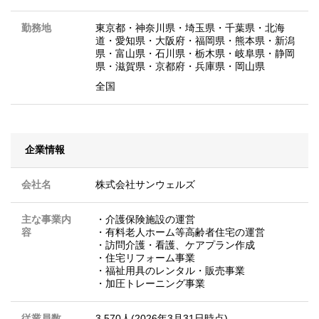
勤務地
東京都
・
神奈川県
・
埼玉県
・
千葉県
・
北海
道
・
愛知県
・
大阪府
・
福岡県
・
熊本県
・
新潟
県
・
富山県
・
石川県
・
栃木県
・
岐阜県
・
静岡
県
・
滋賀県
・
京都府
・
兵庫県
・
岡山県
全国
企業情報
会社名
株式会社サンウェルズ
主な事業内
・介護保険施設の運営
容
・有料老人ホーム等高齢者住宅の運営
・訪問介護・看護、ケアプラン作成
・住宅リフォーム事業
・福祉用具のレンタル・販売事業
・加圧トレーニング事業
従業員数
3,570人(2026年3月31日時点)