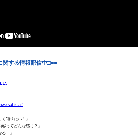
スに関する情報配信中□■■
WELS
welsofficial/
しく知りたい！」
内容ってどんな感じ？」
なる…」