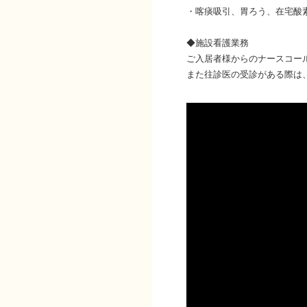
・喀痰吸引、胃ろう、在宅酸
◆施設看護業務
ご入居者様からのナースコー
また往診医の受診がある際は