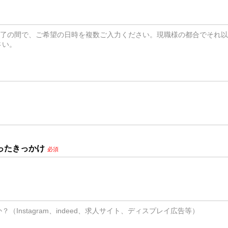
時終了の間で、ご希望の日時を複数ご入力ください。現職様の都合でそれ
さい。
ったきっかけ
必須
（Instagram、indeed、求人サイト、ディスプレイ広告等）