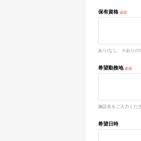
保有資格
必須
あり/なし　※ありの
希望勤務地
必須
施設名をご入力くだ
希望日時