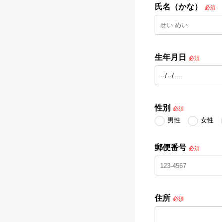
氏名（かな）
必須
生年月日
必須
性別
必須
男性
女性
郵便番号
必須
住所
必須