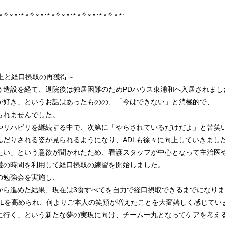
⋆∘✧∘⋆⋅⋆∘✧∘⋆⋅⋆∘✧∘⋆⋅⋆∘✧∘⋆⋅⋆∘✧∘⋆⋅
上と経口摂取の再獲得～
う造設を経て、退院後は独居困難のためPDハウス東浦和へ入居されまし
が好き」というお話はあったものの、「今はできない」と消極的で、
られませんでした。
やリハビリを継続する中で、次第に「やらされているだけだよ」と苦笑
んだりされる姿が見られるようになり、ADLも徐々に向上していきまし
たい」という意欲が聞かれたため、看護スタッフが中心となって主治医
護の時間を利用して経口摂取の練習を開始しました。
の勉強会を実施し、
がら進めた結果、現在は3食すべてを自力で経口摂取できるまでになり
OLを高められ、何よりご本人の笑顔が増えたことを大変嬉しく感じてい
に行く」という新たな夢の実現に向け、チーム一丸となってケアを考え