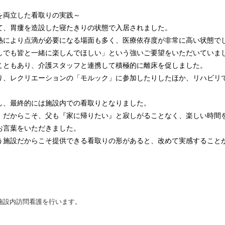
を両立した看取りの実践～
て、胃瘻を造設した寝たきりの状態で入居されました。
熱により点滴が必要になる場面も多く、医療依存度が非常に高い状態で
しでも皆と一緒に楽しんでほしい」という強いご要望をいただいていま
こともあり、介護スタッフと連携して積極的に離床を促しました。
り、レクリエーションの「モルック」に参加したりしたほか、リハビリ
し、最終的には施設内での看取りとなりました。
）だからこそ、父も『家に帰りたい』と寂しがることなく、楽しい時間
お言葉をいただきました。
う施設だからこそ提供できる看取りの形があると、改めて実感すること
施設内訪問看護を行います。