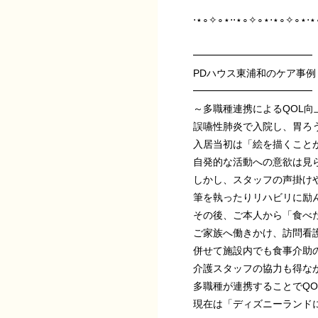
⋅⋆∘✧∘⋆⋅⋅⋆∘✧∘⋆⋅⋆∘✧∘⋆⋅
━━━━━━━━━━━━
PDハウス東浦和のケア事例
━━━━━━━━━━━━
～多職種連携によるQOL向
誤嚥性肺炎で入院し、胃ろ
入居当初は「絵を描くこと
自発的な活動への意欲は見
しかし、スタッフの声掛け
筆を執ったりリハビリに励
その後、ご本人から「食べ
ご家族へ働きかけ、訪問看
併せて施設内でも食事介助
介護スタッフの協力も得な
多職種が連携することでQ
現在は「ディズニーランド