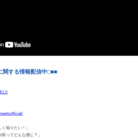
スに関する情報配信中□■■
WELS
welsofficial/
しく知りたい！」
内容ってどんな感じ？」