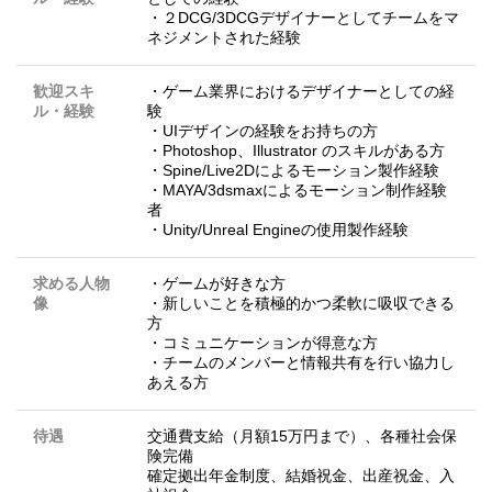
・２DCG/3DCGデザイナーとしてチームをマ
ネジメントされた経験
歓迎スキ
・ゲーム業界におけるデザイナーとしての経
ル・経験
験
・UIデザインの経験をお持ちの方
・Photoshop、Illustrator のスキルがある方
・Spine/Live2Dによるモーション製作経験
・MAYA/3dsmaxによるモーション制作経験
者
・Unity/Unreal Engineの使用製作経験
求める人物
・ゲームが好きな方
像
・新しいことを積極的かつ柔軟に吸収できる
方
・コミュニケーションが得意な方
・チームのメンバーと情報共有を行い協力し
あえる方
待遇
交通費支給（月額15万円まで）、各種社会保
険完備
確定拠出年金制度、結婚祝金、出産祝金、入