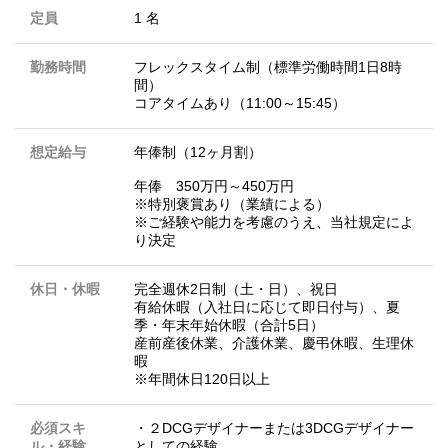
定員
1 名
勤務時間
フレックスタイム制（標準労働時間1日8時
間）
コアタイムあり（11:00～15:45）
想定給与
年俸制（12ヶ月割）
年俸 350万円～450万円
※特別褒賞あり（業績による）
※ご経験や能力を考慮のうえ、当社規定によ
り決定
休日・休暇
完全週休2日制（土・日）、祝日
有給休暇（入社日に応じて即日付与）、夏
季・年末年始休暇（合計5日）
産前産後休業、介護休業、慶弔休暇、生理休
暇
※年間休日120日以上
必須スキ
・２DCGデザイナーまたは3DCGデザイナー
ル・経験
としての経験