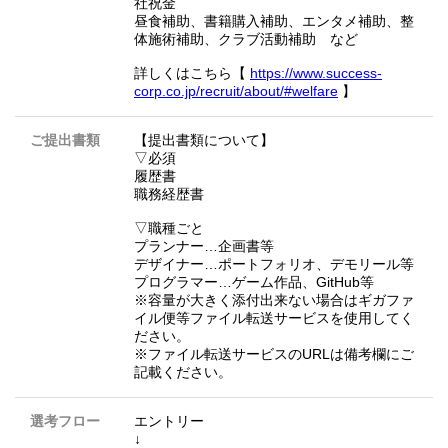
社祝金
昼食補助、書籍購入補助、エンタメ補助、整
体施術補助、クラブ活動補助 など
詳しくはこちら【
https://www.success-
corp.co.jp/recruit/about/#welfare
】
ご提出書類
【提出書類について】
▽必須
履歴書
職務経歴書
▽職種ごと
プランナー…企画書等
デザイナー…ポートフォリオ、デモリール等
プログラマー…ゲーム作品、GitHub等
※容量が大きく添付出来ない場合はギガファ
イル便等ファイル転送サービスを使用してく
ださい。
※ファイル転送サービスのURLは備考欄にご
記載ください。
選考フロー
エントリー
↓