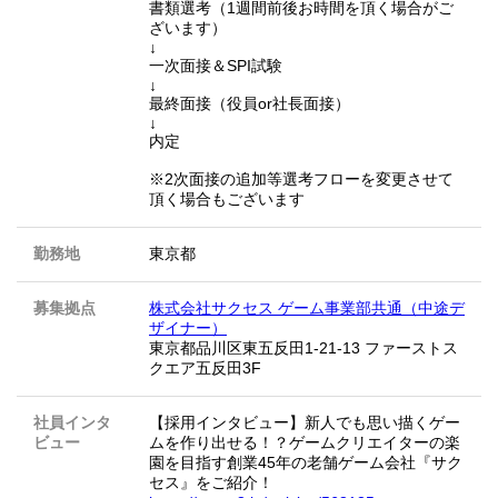
書類選考（1週間前後お時間を頂く場合がご
ざいます）
↓
一次面接＆SPI試験
↓
最終面接（役員or社長面接）
↓
内定
※2次面接の追加等選考フローを変更させて
頂く場合もございます
勤務地
東京都
募集拠点
株式会社サクセス ゲーム事業部共通（中途デ
ザイナー）
東京都品川区東五反田1-21-13 ファーストス
クエア五反田3F
社員インタ
【採用インタビュー】新人でも思い描くゲー
ビュー
ムを作り出せる！？ゲームクリエイターの楽
園を目指す創業45年の老舗ゲーム会社『サク
セス』をご紹介！