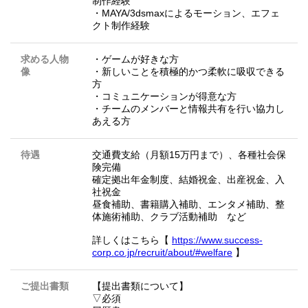
制作経験
・MAYA/3dsmaxによるモーション、エフェ
クト制作経験
求める人物
・ゲームが好きな方
像
・新しいことを積極的かつ柔軟に吸収できる
方
・コミュニケーションが得意な方
・チームのメンバーと情報共有を行い協力し
あえる方
待遇
交通費支給（月額15万円まで）、各種社会保
険完備
確定拠出年金制度、結婚祝金、出産祝金、入
社祝金
昼食補助、書籍購入補助、エンタメ補助、整
体施術補助、クラブ活動補助 など
詳しくはこちら【
https://www.success-
corp.co.jp/recruit/about/#welfare
】
ご提出書類
【提出書類について】
▽必須