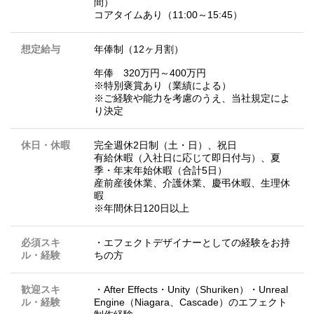
間）
コアタイムあり（11:00～15:45）
想定給与
年俸制（12ヶ月割）
年俸 320万円～400万円
※特別褒賞あり（業績による）
※ご経験や能力を考慮のうえ、当社規定によ
り決定
休日・休暇
完全週休2日制（土・日）、祝日
有給休暇（入社日に応じて即日付与）、夏
季・年末年始休暇（合計5日）
産前産後休業、介護休業、慶弔休暇、生理休
暇
※年間休日120日以上
必須スキ
・エフェクトデザイナーとしての経験をお持
ル・経験
ちの方
歓迎スキ
・After Effects・Unity（Shuriken）・Unreal
ル・経験
Engine（Niagara、Cascade）のエフェクト