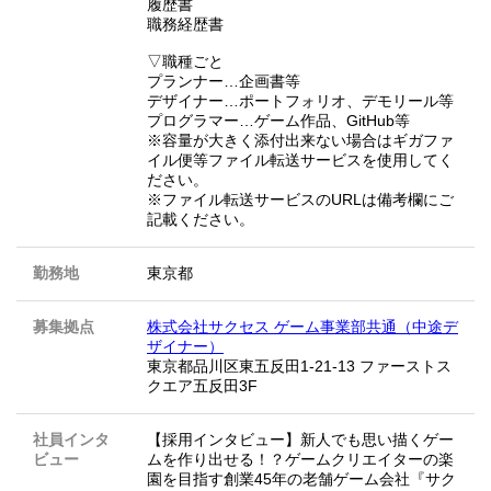
履歴書
職務経歴書
▽職種ごと
プランナー…企画書等
デザイナー…ポートフォリオ、デモリール等
プログラマー…ゲーム作品、GitHub等
※容量が大きく添付出来ない場合はギガファ
イル便等ファイル転送サービスを使用してく
ださい。
※ファイル転送サービスのURLは備考欄にご
記載ください。
勤務地
東京都
募集拠点
株式会社サクセス ゲーム事業部共通（中途デ
ザイナー）
東京都品川区東五反田1-21-13 ファーストス
クエア五反田3F
社員インタ
【採用インタビュー】新人でも思い描くゲー
ビュー
ムを作り出せる！？ゲームクリエイターの楽
園を目指す創業45年の老舗ゲーム会社『サク