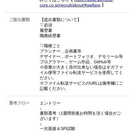
corp.co.jp/recruit/about/#welfare
】
ご提出書類
【提出書類について】
▽必須
履歴書
職務経歴書
▽職種ごと
プランナー…企画書等
デザイナー…ポートフォリオ、デモリール等
プログラマー…ゲーム作品、GitHub等
※容量が大きく添付出来ない場合はギガファ
イル便等ファイル転送サービスを使用してく
ださい。
※ファイル転送サービスのURLは備考欄にご
記載ください。
選考フロー
エントリー
↓
書類選考（1週間前後お時間を頂く場合がご
ざいます）
↓
一次面接＆SPI試験