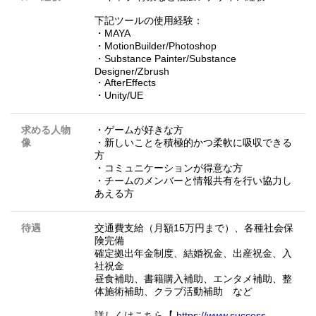
下記ツールの使用経験：
・MAYA
・MotionBuilder/Photoshop
・Substance Painter/Substance
Designer/Zbrush
・AfterEffects
・Unity/UE
求める人物
・ゲームが好きな方
像
・新しいことを積極的かつ柔軟に吸収できる
方
・コミュニケーションが得意な方
・チームのメンバーと情報共有を行い協力し
あえる方
待遇
交通費支給（月額15万円まで）、各種社会保
険完備
確定拠出年金制度、結婚祝金、出産祝金、入
社祝金
昼食補助、書籍購入補助、エンタメ補助、整
体施術補助、クラブ活動補助 など
詳しくはこちら【
https://www.success-