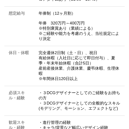
想定給与
年俸制（12ヶ月割）
年俸 320万円～400万円
※特別褒賞あり（業績による）
※ご経験や能力を考慮のうえ、当社規定によ
り決定
休日・休暇
完全週休2日制（土・日）、祝日
有給休暇（入社日に応じて即日付与）、夏
季・年末年始休暇（合計5日）
産前産後休業、介護休業、慶弔休暇、生理休
暇
※年間休日120日以上
必須スキ
・３DCGデザイナーとしてのご経験をお持ち
ル・経験
の方
・３DCGデザイナーとしての全般的なスキル
(モデリング、モーション、エフェクトなど)
歓迎スキ
・進行管理の経験
ル・経験
・キャラ/背景など幅広いデザイン経験