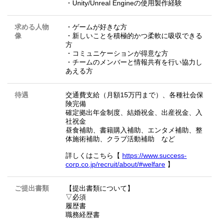
・Unity/Unreal Engineの使用製作経験
求める人物
・ゲームが好きな方
像
・新しいことを積極的かつ柔軟に吸収できる
方
・コミュニケーションが得意な方
・チームのメンバーと情報共有を行い協力し
あえる方
待遇
交通費支給（月額15万円まで）、各種社会保
険完備
確定拠出年金制度、結婚祝金、出産祝金、入
社祝金
昼食補助、書籍購入補助、エンタメ補助、整
体施術補助、クラブ活動補助 など
詳しくはこちら【
https://www.success-
corp.co.jp/recruit/about/#welfare
】
ご提出書類
【提出書類について】
▽必須
履歴書
職務経歴書