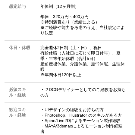
想定給与
年俸制（12ヶ月割）
年俸 320万円～400万円
※特別褒賞あり（業績による）
※ご経験や能力を考慮のうえ、当社規定によ
り決定
休日・休暇
完全週休2日制（土・日）、祝日
有給休暇（入社日に応じて即日付与）、夏
季・年末年始休暇（合計5日）
産前産後休業、介護休業、慶弔休暇、生理休
暇
※年間休日120日以上
必須スキ
・２DCGデザイナーとしてのご経験をお持ち
ル・経験
の方
歓迎スキ
・UIデザインの経験をお持ちの方
ル・経験
・Photoshop、Illustrator のスキルがある方
・Spine/Live2Dによるモーション製作経験
・MAYA/3dsmaxによるモーション制作経験
者