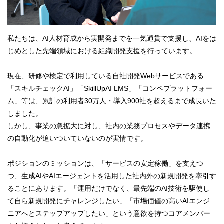
私たちは、AI人材育成から実開発までを一気通貫で支援し、AIをは
じめとした先端領域における組織開発支援を行っています。
現在、研修や検定で利用している自社開発Webサービスである
「スキルチェックAI」「SkillUpAI LMS」「コンペプラットフォー
ム」等は、累計の利用者30万人・導入900社を超えるまで成長いた
しました。
しかし、事業の急拡大に対し、社内の業務プロセスやデータ連携
の自動化が追いついていないのが実情です。
ポジションのミッションは、「サービスの安定稼働」を支えつ
つ、生成AIやAIエージェントを活用した社内外の新規開発を牽引す
ることにあります。「運用だけでなく、最先端のAI技術を駆使し
て自ら新規開発にチャレンジしたい」「市場価値の高いAIエンジ
ニアへとステップアップしたい」という意欲を持つコアメンバー