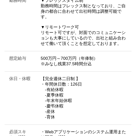
勤務時間
▼フレックスタイム制
勤務時間はフレックス制となっており、ご自
身の都合に合わせて出社時間は調整可能で
す。
▼リモートワーク可
リモート可ですが、対面でのコミュニケーシ
ョンも大事にしているので、出社と組み合わ
せて働いて頂くことを想定しております。
想定給与
500万円～700万円（年俸制）
※みなし残業37.5時間分込
休日・休暇
【完全週休二日制 】
・年間休日数：126日
-有給休暇
-夏季休暇
-年末年始休暇
-慶弔休暇
-産休
-育休
必須スキ
・Webアプリケーションのシステム運用また