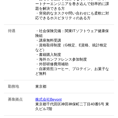
ートナーエンジニアを巻き込んで効率的に課
題を解決できる方
・突発的なタスクや問い合わせにも柔軟に対
応できるホスピタリティのある方
待遇
・社会保険完備：関東ITソフトウェア健康保
険組
・講座無料受講
・資格取得制度（G検定、E資格、統計検定
など）
・書籍購入制度
・海外カンファレンス参加制度
・外部研修費用補助
・自家焙煎コーヒー、プロテイン、お菓子な
ど無料
勤務地
東京都
募集拠点
株式会社Beyont
東京都千代田区神田神保町二丁目40番5号 東
久ビル7階