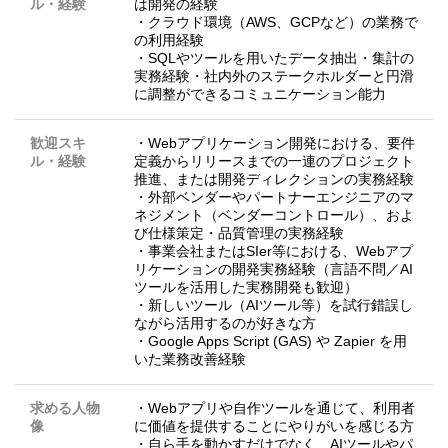
ル・経験
は開発の経験
・クラウド環境（AWS、GCPなど）の業務で
の利用経験
・SQLやツールを用いたデータ抽出・集計の
実務経験・社内外のステークホルダーと円滑
に調整ができるコミュニケーション能力
歓迎スキ
・Webアプリケーション開発における、要件
ル・経験
定義からリリースまでの一連のプロジェクト
推進、または開発ディレクションの実務経験
・外部ベンダーやパートナーエンジニアのマ
ネジメント（ベンダーコントロール）、およ
び仕様策定・品質管理の実務経験
・事業会社またはSIer等における、Webアプ
リケーションの開発実務経験（言語不問／AI
ツールを活用した実務開発も歓迎）
・新しいツール（AIツール等）を試行錯誤し
ながら活用するのが好きな方
・Google Apps Script (GAS) や Zapier を用
いた業務改善経験
求める人物
・Webアプリや自作ツールを通じて、利用者
像
に価値を提供することにやりがいを感じる方
・自ら手を動かすだけでなく、AIツールやパ