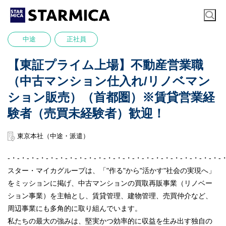
中途
正社員
【東証プライム上場】不動産営業職
（中古マンション仕入れ/リノベマン
ション販売）（首都圏）※賃貸営業経
験者（売買未経験者）歓迎！
東京本社（中途・派遣）
-・-・-・-・-・-・-・-・-・-・-・-・-・-・-・-・-・-・-・-・-・-・-
スター・マイカグループは、「"作る"から"活かす"社会の実現へ」
をミッションに掲げ、中古マンションの買取再販事業（リノベー
ション事業）を主軸とし、賃貸管理、建物管理、売買仲介など、
周辺事業にも多角的に取り組んでいます。
私たちの最大の強みは、堅実かつ効率的に収益を生み出す独自の