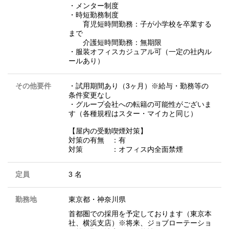
・メンター制度
・時短勤務制度
育児短時間勤務：子が小学校を卒業する
まで
介護短時間勤務：無期限
・服装オフィスカジュアル可（一定の社内ル
ールあり）
その他要件
・試用期間あり（3ヶ月）※給与・勤務等の
条件変更なし
・グループ会社への転籍の可能性がございま
す（各種規程はスター・マイカと同じ）
【屋内の受動喫煙対策】
対策の有無 ：有
対策 ：オフィス内全面禁煙
定員
3 名
勤務地
東京都
・
神奈川県
首都圏での採用を予定しております（東京本
社、横浜支店）※将来、ジョブローテーショ