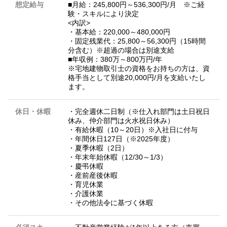
想定給与
■月給：245,800円～536,300円/月 ※ご経
験・スキルにより決定
<内訳>
・基本給：220,000～480,000円
・固定残業代：25,800～56,300円（15時間
分含む）※超過の場合は別途支給
■年収例：380万～800万円/年
※宅地建物取引士の資格をお持ちの方は、資
格手当として別途20,000円/月を支給いたし
ます。
休日・休暇
・完全週休二日制（※仕入れ部門は土日祝日
休み、仲介部門は火水祝日休み）
・有給休暇（10～20日）※入社日に付与
・年間休日127日（※2025年度）
・夏季休暇（2日）
・年末年始休暇（12/30～1/3）
・慶弔休暇
・産前産後休暇
・育児休業
・介護休業
・その他法令に基づく休暇