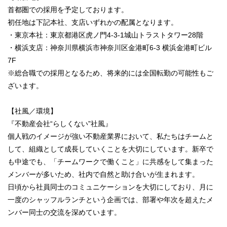
首都圏での採用を予定しております。
初任地は下記本社、支店いずれかの配属となります。
・東京本社：東京都港区虎ノ門4-3-1城山トラストタワー28階
・横浜支店：神奈川県横浜市神奈川区金港町6-3 横浜金港町ビル
7F
※総合職での採用となるため、将来的には全国転勤の可能性もご
ざいます。
【社風／環境】
『不動産会社“らしくない”社風』
個人戦のイメージが強い不動産業界において、私たちはチームと
して、組織として成長していくことを大切にしています。新卒で
も中途でも、「チームワークで働くこと」に共感をして集まった
メンバーが多いため、社内で自然と助け合いが生まれます。
日頃から社員同士のコミュニケーションを大切にしており、月に
一度のシャッフルランチという企画では、部署や年次を超えたメ
ンバー同士の交流を深めています。