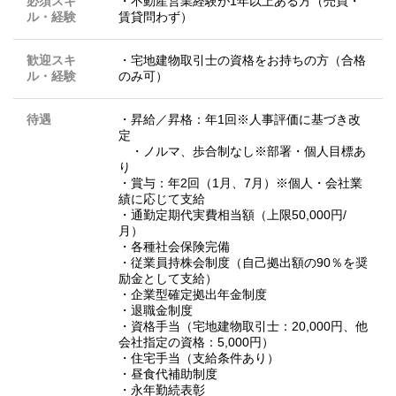
必須スキ
・不動産営業経験が1年以上ある方（売買・
ル・経験
賃貸問わず）
歓迎スキ
・宅地建物取引士の資格をお持ちの方（合格
ル・経験
のみ可）
待遇
・昇給／昇格：年1回※人事評価に基づき改
定
・ノルマ、歩合制なし※部署・個人目標あ
り
・賞与：年2回（1月、7月）※個人・会社業
績に応じて支給
・通勤定期代実費相当額（上限50,000円/
月）
・各種社会保険完備
・従業員持株会制度（自己拠出額の90％を奨
励金として支給）
・企業型確定拠出年金制度
・退職金制度
・資格手当（宅地建物取引士：20,000円、他
会社指定の資格：5,000円）
・住宅手当（支給条件あり）
・昼食代補助制度
・永年勤続表彰