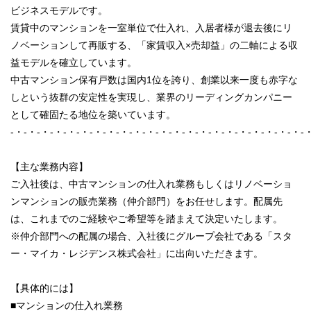
ビジネスモデルです。
賃貸中のマンションを一室単位で仕入れ、入居者様が退去後にリ
ノベーションして再販する、「家賃収入×売却益」の二軸による収
益モデルを確立しています。
中古マンション保有戸数は国内1位を誇り、創業以来一度も赤字な
しという抜群の安定性を実現し、業界のリーディングカンパニー
として確固たる地位を築いています。
-・-・-・-・-・-・-・-・-・-・-・-・-・-・-・-・-・-・-・-・-・-・-
【主な業務内容】
ご入社後は、中古マンションの仕入れ業務もしくはリノベーショ
ンマンションの販売業務（仲介部門）をお任せします。配属先
は、これまでのご経験やご希望等を踏まえて決定いたします。
※仲介部門への配属の場合、入社後にグループ会社である「スタ
ー・マイカ・レジデンス株式会社」に出向いただきます。
【具体的には】
■マンションの仕入れ業務