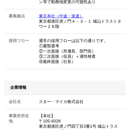
ン等で勤務地変更の可能性あり
募集拠点
東京本社（中途・派遣）
東京都港区虎ノ門４－３－１ 城山トラストタ
ワー２８階
採用フロー
通常の採用フローは以下の通りです。
①書類選考
②一次面接（所属長、部門長）
③二次面接（役員）＋適性検査
④最終面接（社長）
企業情報
会社名
スター・マイカ株式会社
事業所所在
【本社】
地
〒105-6028
東京都港区虎ノ門四丁目3番1号 城山トラス