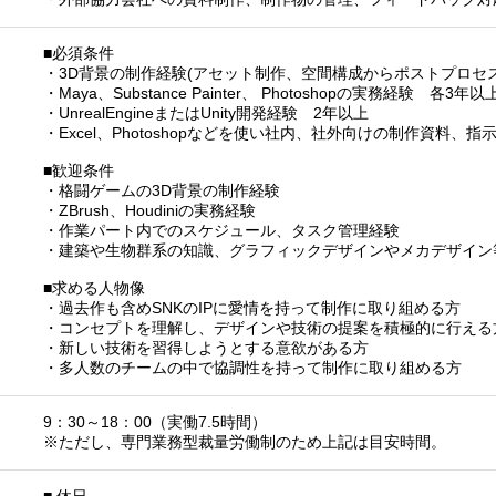
■必須条件
・3D背景の制作経験(アセット制作、空間構成からポストプロセ
・Maya、Substance Painter、 Photoshopの実務経験 各3年以
・UnrealEngineまたはUnity開発経験 2年以上
・Excel、Photoshopなどを使い社内、社外向けの制作資料、
■歓迎条件
・格闘ゲームの3D背景の制作経験
・ZBrush、Houdiniの実務経験
・作業パート内でのスケジュール、タスク管理経験
・建築や生物群系の知識、グラフィックデザインやメカデザイン
■求める人物像
・過去作も含めSNKのIPに愛情を持って制作に取り組める方
・コンセプトを理解し、デザインや技術の提案を積極的に行える
・新しい技術を習得しようとする意欲がある方
・多人数のチームの中で協調性を持って制作に取り組める方
9：30～18：00（実働7.5時間）
※ただし、専門業務型裁量労働制のため上記は目安時間。