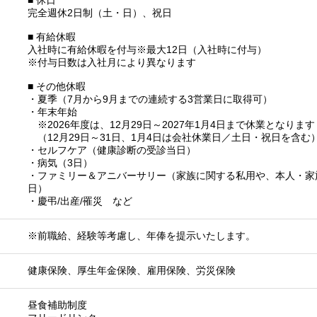
■ 休日
完全週休2日制（土・日）、祝日
■ 有給休暇
入社時に有給休暇を付与※最大12日（入社時に付与）
※付与日数は入社月により異なります
■ その他休暇
・夏季（7月から9月までの連続する3営業日に取得可）
・年末年始
※2026年度は、12月29日～2027年1月4日まで休業となります
（12月29日～31日、1月4日は会社休業日／土日・祝日を含む
・セルフケア（健康診断の受診当日）
・病気（3日）
・ファミリー＆アニバーサリー（家族に関する私用や、本人・家
日）
・慶弔/出産/罹災 など
※前職給、経験等考慮し、年俸を提示いたします。
健康保険、厚生年金保険、雇用保険、労災保険
昼食補助制度