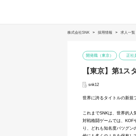
株式会社SNK
採用情報
求人一覧
開発職（東京）
正社
【東京】第1ス
snk12
世界に誇るタイトルの新規
これまでSNKは、世界的
対戦格闘ゲームでは、KO
り、どれも知名度バツグンの
他にも多くのＩＰを保有し