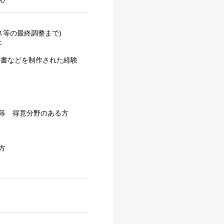
ス等の最終調整まで)
上
指示書などを制作された経験
等 得意分野のある方
方