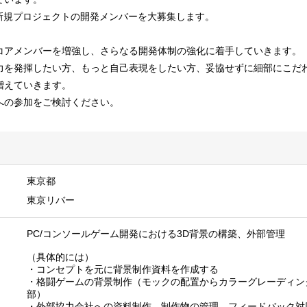
、新規プロジェクトの開発メンバーを大募集します。
コアメンバーを増強し、さらなる開発体制の強化に着手していきます。
力を発揮したい方、もっと自己表現をしたい方、妥協せずに細部にこだ
増えていきます。
への参加をご検討ください。
東京都
東京リバー
PC/コンソールゲーム開発における3D背景の構築、外部管理
（具体的には）
・コンセプトを元に背景制作資料を作成する
・格闘ゲームの背景制作（モックの配置からカラーグレーディン
部）
・外部協力会社への資料制作、制作物の管理、フィードバック対