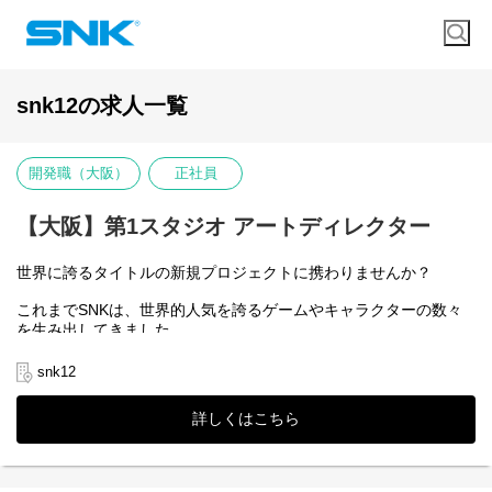
snk12の求人一覧
開発職（大阪）
正社員
【大阪】第1スタジオ アートディレクター
世界に誇るタイトルの新規プロジェクトに携わりませんか？
これまでSNKは、世界的人気を誇るゲームやキャラクターの数々
を生み出してきました。
対戦格闘ゲームでは、KOFや餓狼伝説、サムライスピリッツ、ア
クションシューティングゲームでは、メタルスラッグなどがあ
snk12
り、どれも知名度バツグンの強力な自社IPです。
他にも多くのＩＰを保有しています。
詳しくはこちら
そんな自社IPを活かした、新規プロジェクトの開発メンバーを大
募集します。
新たにスタートする案件のコアメンバーを増強し、さらなる開発