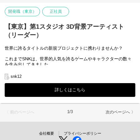
新たにスタートする案件のコアメンバーを増強し、さらなる開発
体制の強化に着手していきます。
開発職（東京）
正社員
新しく充実した開発環境で力を発揮したい方、もっと自己表現を
したい方、妥協せずに細部にこだわって開発したい方などに、多
様なチャレンジの機会が増えていきます。
【東京】第1スタジオ 3D背景アーティスト
ぜひこの機会に新たなSNKへの参加をご検討ください。
（リーダー）
世界に誇るタイトルの新規プロジェクトに携わりませんか？
これまでSNKは、世界的人気を誇るゲームやキャラクターの数々
を生み出してきました。
対戦格闘ゲームでは、KOFや餓狼伝説、サムライスピリッツ、ア
クションシューティングゲームでは、メタルスラッグなどがあ
snk12
り、どれも知名度バツグンの強力な自社IPです。
他にも多くのＩＰを保有しています。
詳しくはこちら
そんな自社IPを活かした、新規プロジェクトの開発メンバーを大
募集します。
新たにスタートする案件のコアメンバーを増強し、さらなる開発
1/3
〈 前のページへ
次のページへ 〉
体制の強化に着手していきます。
新しく充実した開発環境で力を発揮したい方、もっと自己表現を
したい方、妥協せずに細部にこだわって開発したい方などに、多
様なチャレンジの機会が増えていきます。
会社概要
プライバシーポリシー
ぜひこの機会に新たなSNKへの参加をご検討ください。