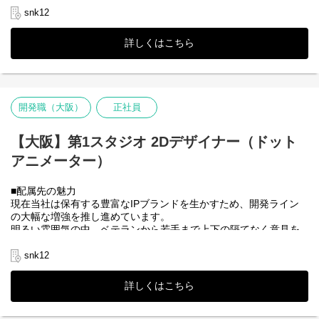
やる気のある人ならどなたにでも活躍のチャンスがある職場で
snk12
す。そうした環境の中で、長年にわたって世界中に多くのファン
を持つ歴史あるタイトルの制作に参加していただけます。
詳しくはこちら
■本ポジションの魅力
当社が誇る人気IPのUI/UX設計をご担当いただくことで、世界中の
ファンに向けたデザイン制作に関わることができます。
・IPの世界観を活かしつつ、UIで新たな価値を提供するチャレン
開発職（大阪）
正社員
ジングな仕事に携われます。
・比較的国際色が豊かなポジションで、世界に通じる高いスキル
を持ったベテランが在籍しています。そのため、多文化で優秀な
【大阪】第1スタジオ 2Dデザイナー（ドット
チームの一員として最新技術を用いた技術を磨くことができま
アニメーター）
す。
■配属先の魅力
現在当社は保有する豊富なIPブランドを生かすため、開発ライン
の大幅な増強を推し進めています。
明るい雰囲気の中、ベテランから若手まで上下の隔てなく意見を
出し合ってものづくりを進めています。
やる気のある人ならどなたにでも活躍のチャンスがある職場で
snk12
す。そうした環境の中で、長年にわたって世界中に多くのファン
を持つ歴史あるタイトルの制作に参加していただけます。
詳しくはこちら
■本ポジションの魅力
・ドット絵やドットアニメーションをフルに使ったゲームの製作