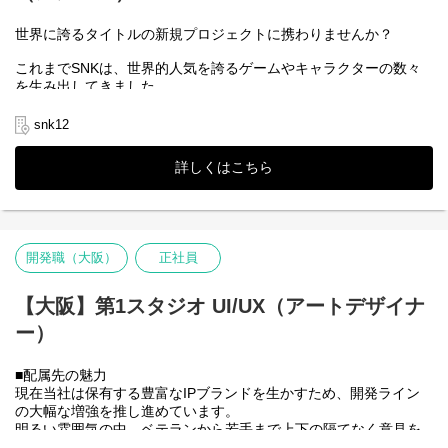
・収録準備?収録?データ管理まで一連の工程に携わることで、制
作パイプライン全体の理解が得られる
世界に誇るタイトルの新規プロジェクトに携わりませんか？
・キャラクターのアニメーション制作という命を吹き込む仕事に
これまでSNKは、世界的人気を誇るゲームやキャラクターの数々
立ち会うことができる
を生み出してきました。
対戦格闘ゲームでは、KOFや餓狼伝説、サムライスピリッツ、ア
クションシューティングゲームでは、メタルスラッグなどがあ
snk12
り、どれも知名度バツグンの強力な自社IPです。
他にも多くのＩＰを保有しています。
詳しくはこちら
そんな自社IPを活かした、新規プロジェクトの開発メンバーを大
募集します。
新たにスタートする案件のコアメンバーを増強し、さらなる開発
体制の強化に着手していきます。
開発職（大阪）
正社員
新しく充実した開発環境で力を発揮したい方、もっと自己表現を
したい方、妥協せずに細部にこだわって開発したい方などに、多
様なチャレンジの機会が増えていきます。
【大阪】第1スタジオ UI/UX（アートデザイナ
ぜひこの機会に新たなSNKへの参加をご検討ください。
ー）
■配属先の魅力
現在当社は保有する豊富なIPブランドを生かすため、開発ライン
の大幅な増強を推し進めています。
明るい雰囲気の中、ベテランから若手まで上下の隔てなく意見を
出し合ってものづくりを進めています。