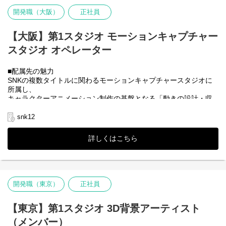
体制の強化に着手していきます。
開発職（大阪）
正社員
新しく充実した開発環境で力を発揮したい方、もっと自己表現を
したい方、妥協せずに細部にこだわって開発したい方などに、多
様なチャレンジの機会が増えていきます。
【大阪】第1スタジオ モーションキャプチャー
ぜひこの機会に新たなSNKへの参加をご検討ください。
スタジオ オペレーター
■配属先の魅力
SNKの複数タイトルに関わるモーションキャプチャースタジオに
所属し、
キャラクターアニメーション制作の基盤となる「動きの設計・収
録」に関われるポジションです。
インゲーム・カットシーン・フェイシャルキャプチャーなど、幅
snk12
広い用途の収録を担当しており、タイトル横断で多様な表現に携
われる環境です。
詳しくはこちら
また、アクター・アニメーター・デザイナーなど複数職種と連携
するため、
ゲーム開発における動き制作の中心的な工程を実務として体験で
きます。
開発職（東京）
正社員
■本ポジションの魅力
・モーションキャプチャー収録の実務を通じて、キャラクター表
現の基礎となる「動き」の理解を深められる
【東京】第1スタジオ 3D背景アーティスト
・Vicon、MotionBuilderなど業界標準ツールの運用スキルを実務で
（メンバー）
習得できる