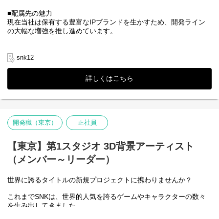
■配属先の魅力
現在当社は保有する豊富なIPブランドを生かすため、開発ライン
の大幅な増強を推し進めています。
明るい雰囲気の中、ベテランから若手まで上下の隔てなく意見を
出し合ってものづくりを進めています。
snk12
やる気のある人ならどなたにでも活躍のチャンスがある職場で
詳しくはこちら
す。そうした環境の中で、長年にわたって世界中に多くのファン
を持つ歴史あるタイトルの制作に参加していただけます。
■本ポジションの魅力
・お持ちの技術に応じて、大きな仕事を任されるチャンスのある
職種です。
開発職（東京）
正社員
・キャラクターデザイン業務では、商品の顔となるキャラクター
を生み出すところに携われます。アイデア出しから設定資料の完
成まで、キャラクターデザインの一連の業務を経験できます。
【東京】第1スタジオ 3D背景アーティスト
・イラストレーションに関わる、幅広く多様な業務に携われま
（メンバー～リーダー）
す。業務を通じてスキルアップすることができ、また作成したイ
ラストレーションを通じて、ユーザー様のダイレクトな反応を経
験することができます。
世界に誇るタイトルの新規プロジェクトに携わりませんか？
これまでSNKは、世界的人気を誇るゲームやキャラクターの数々
を生み出してきました。
対戦格闘ゲームでは、KOFや餓狼伝説、サムライスピリッツ、ア