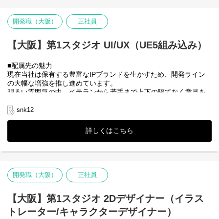
に携われます。
・トップレベルのドッターの指導を受けてスキルアップできま
開発職（大阪）
正社員
す。
・プランナーの要望に応えつつ、独自のデザインを提案できる機
会も多く非常にやりがいがあります。
【大阪】第1スタジオ UI/UX（UE5組み込み）
■配属先の魅力
現在当社は保有する豊富なIPブランドを生かすため、開発ライン
の大幅な増強を推し進めています。
明るい雰囲気の中、ベテランから若手まで上下の隔てなく意見を
出し合ってものづくりを進めています。
やる気のある人ならどなたにでも活躍のチャンスがある職場で
snk12
す。そうした環境の中で、長年にわたって世界中に多くのファン
を持つ歴史あるタイトルの制作に参加していただけます。
詳しくはこちら
■本ポジションの魅力
当社が誇る人気IPのUI/UX設計をご担当いただくことで、世界中の
ファンに向けたデザイン制作に関わることができます。
・IPの世界観を活かしつつ、UIで新たな価値を提供するチャレン
開発職（大阪）
正社員
ジングな仕事に携われます。
・比較的国際色が豊かなポジションで、世界に通じる高いスキル
を持ったベテランが在籍しています。そのため、多文化で優秀な
【大阪】第1スタジオ 2Dデザイナー（イラス
チームの一員として最新技術を用いた技術を磨くことができま
トレーター/キャラクターデザイナー）
す。