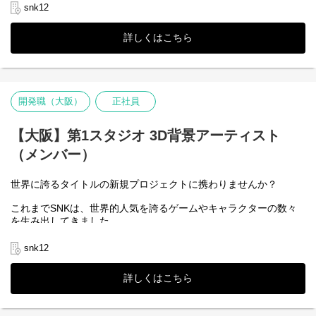
クションシューティングゲームでは、メタルスラッグなどがあ
snk12
り、どれも知名度バツグンの強力な自社IPです。
他にも多くのＩＰを保有しています。
詳しくはこちら
そんな自社IPを活かした、新規プロジェクトの開発メンバーを大
募集します。
新たにスタートする案件のコアメンバーを増強し、さらなる開発
体制の強化に着手していきます。
開発職（大阪）
正社員
新しく充実した開発環境で力を発揮したい方、もっと自己表現を
したい方、妥協せずに細部にこだわって開発したい方などに、多
様なチャレンジの機会が増えていきます。
【大阪】第1スタジオ 3D背景アーティスト
ぜひこの機会に新たなSNKへの参加をご検討ください。
（メンバー）
世界に誇るタイトルの新規プロジェクトに携わりませんか？
これまでSNKは、世界的人気を誇るゲームやキャラクターの数々
を生み出してきました。
対戦格闘ゲームでは、KOFや餓狼伝説、サムライスピリッツ、ア
クションシューティングゲームでは、メタルスラッグなどがあ
snk12
り、どれも知名度バツグンの強力な自社IPです。
他にも多くのＩＰを保有しています。
詳しくはこちら
そんな自社IPを活かした、新規プロジェクトの開発メンバーを大
募集します。