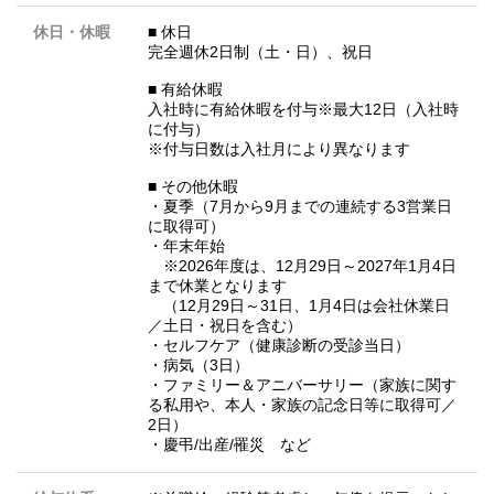
休日・休暇
■ 休日
完全週休2日制（土・日）、祝日
■ 有給休暇
入社時に有給休暇を付与※最大12日（入社時
に付与）
※付与日数は入社月により異なります
■ その他休暇
・夏季（7月から9月までの連続する3営業日
に取得可）
・年末年始
※2026年度は、12月29日～2027年1月4日
まで休業となります
（12月29日～31日、1月4日は会社休業日
／土日・祝日を含む）
・セルフケア（健康診断の受診当日）
・病気（3日）
・ファミリー＆アニバーサリー（家族に関す
る私用や、本人・家族の記念日等に取得可／
2日）
・慶弔/出産/罹災 など