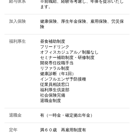
給与体系
※前職給、経験等考慮し、年俸を提示いたし
ます。
加入保険
健康保険、厚生年金保険、雇用保険、労災保
険
福利厚生
昼食補助制度
フリードリンク
オフィスカジュアル／制服なし
セミナー補助制度・研修制度
開発専任役職手当
リファラル制度
健康診断（年1回）
インフルエンザ予防接種
従業員相談窓口
福利厚生倶楽部
社会保険完備
退職金制度
退職金
有（一時金・確定拠出年金）
定年
満６０歳 再雇用制度有