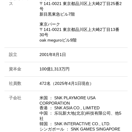
ス
〒141-0021 東京都品川区上大崎2丁目25番2
号
新目黒東急ビル7階
東京パーク
〒141-0021 東京都品川区上大崎2丁目13番
30号
oak meguroビル9階
設立
2001年8月1日
資本金
100億1,313万円
社員数
472名（2025年4月1日現在）
子会社
米国 ： SNK PLAYMORE USA
CORPORATION
香港 ： SNK ASIA CO., LIMITED
中国 ： 乐玩新大地(北京)科技有限公司、他5
社
韓国 ： SNK INTERACTIVE CO., LTD.
シンガポール ： SNK GAMES SINGAPORE