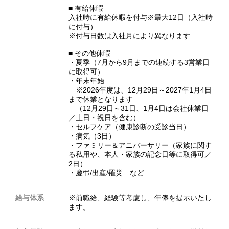
■ 有給休暇
入社時に有給休暇を付与※最大12日（入社時
に付与）
※付与日数は入社月により異なります
■ その他休暇
・夏季（7月から9月までの連続する3営業日
に取得可）
・年末年始
※2026年度は、12月29日～2027年1月4日
まで休業となります
（12月29日～31日、1月4日は会社休業日
／土日・祝日を含む）
・セルフケア（健康診断の受診当日）
・病気（3日）
・ファミリー＆アニバーサリー（家族に関す
る私用や、本人・家族の記念日等に取得可／
2日）
・慶弔/出産/罹災 など
給与体系
※前職給、経験等考慮し、年俸を提示いたし
ます。