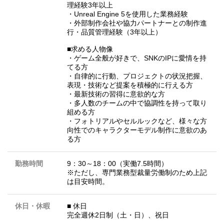
理経験3年以上
・Unreal Engine 5を使用した業務経験
・外部制作会社や協力パートナーとの制作進
行・品質管理経験（3年以上）
■求める人物像
・ゲーム全般が好きで、SNKのIPに愛情を持
てる方
・自律的に行動、プロジェクトの状況把握、
表現・技術など提案を積極的に行える方
・最新技術の習得に意欲的な方
・多人数のチームの中で協調性を持って取り
組める方
・フォトリアルやセルルックなど、様々な方
向性でのキャラクターモデル制作に意欲のあ
る方
勤務時間
9：30～18：00（実働7.5時間）
※ただし、専門業務型裁量労働制のため上記
は目安時間。
休日・休暇
■ 休日
完全週休2日制（土・日）、祝日