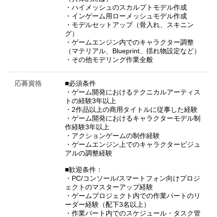
・ハイメッシュのスカルプトモデル作成
・インゲーム用ローメッシュモデル作成
・モデルセットアップ（骨入れ、スキニン
グ）
・ゲームエンジン内でのキャラクター調整
（マテリアル、Blueprint、揺れ物設定など）
・その他モデリング作業全般
応募資格
■必須条件
・ゲーム開発におけるテクニカルアーティス
トの経験3年以上
・2作品以上の商用タイトルに従事した経験
・ゲーム開発におけるキャラクターモデル制
作経験3年以上
・アクションゲームの制作経験
・ゲームエンジン上でのキャラクタービジュ
アルの調整経験
■歓迎条件：
・PC/コンソール/スマートフォン向けプロジ
ェクトのマスターアップ経験
・ゲームプロジェクト内での作業パートのリ
ーダー経験（配下3名以上）
・作業パート内でのスケジュール・タスク管