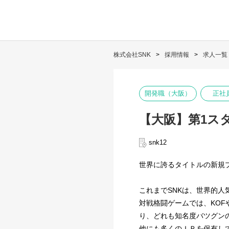
株式会社SNK
採用情報
求人一覧
開発職（大阪）
正社
【大阪】第1ス
snk12
世界に誇るタイトルの新規
これまでSNKは、世界的
対戦格闘ゲームでは、KO
り、どれも知名度バツグンの
他にも多くのＩＰを保有し