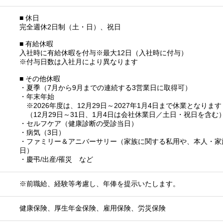
■ 休日
完全週休2日制（土・日）、祝日
■ 有給休暇
入社時に有給休暇を付与※最大12日（入社時に付与）
※付与日数は入社月により異なります
■ その他休暇
・夏季（7月から9月までの連続する3営業日に取得可）
・年末年始
※2026年度は、12月29日～2027年1月4日まで休業となります
（12月29日～31日、1月4日は会社休業日／土日・祝日を含む
・セルフケア（健康診断の受診当日）
・病気（3日）
・ファミリー＆アニバーサリー（家族に関する私用や、本人・家
日）
・慶弔/出産/罹災 など
※前職給、経験等考慮し、年俸を提示いたします。
健康保険、厚生年金保険、雇用保険、労災保険