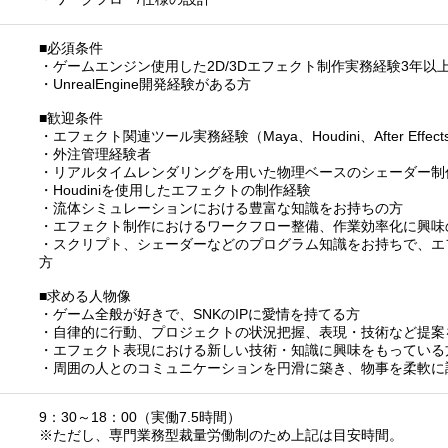
■必須条件
・ゲームエンジン使用した2D/3Dエフェクト制作実務経験3年以
・UnrealEngine開発経験がある方
■歓迎条件
・エフェクト関連ツール実務経験（Maya、Houdini、After Effects
・外注管理経験者
・リアルタイムレンダリングを用いた物理ベースのシェーダー制
・Houdiniを使用したエフェクトの制作経験
・流体シミュレーションにおける豊富な知識をお持ちの方
・エフェクト制作におけるワークフロー整備、作業効率化に興味
・スクリプト、シェーダーなどのプログラム知識をお持ちで、エ
方
■求める人物像
・ゲーム全般が好きで、SNKのIPに愛情を持てる方
・自律的に行動、プロジェクトの状況把握、表現・技術など提案
・エフェクト表現における新しい技術・知識に興味をもっている
・周囲の人とのコミュニケーションを円滑に築き、物事を柔軟に
9：30～18：00（実働7.5時間）
※ただし、専門業務型裁量労働制のため上記は目安時間。