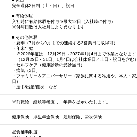
■ 休日
完全週休2日制（土・日）、祝日
■ 有給休暇
入社時に有給休暇を付与※最大12日（入社時に付与）
※付与日数は入社月により異なります
■ その他休暇
・夏季（7月から9月までの連続する3営業日に取得可）
・年末年始
※2026年度は、12月29日～2027年1月4日まで休業となります
（12月29日～31日、1月4日は会社休業日／土日・祝日を含む
・セルフケア（健康診断の受診当日）
・病気（3日）
・ファミリー＆アニバーサリー（家族に関する私用や、本人・家
日）
・慶弔/出産/罹災 など
※前職給、経験等考慮し、年俸を提示いたします。
健康保険、厚生年金保険、雇用保険、労災保険
昼食補助制度