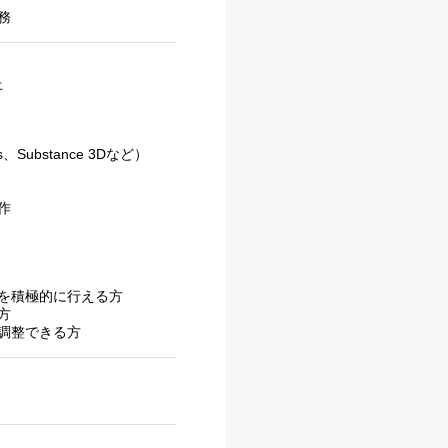
務
上
、Substance 3Dなど）
作
を積極的に行える方
方
調整できる方