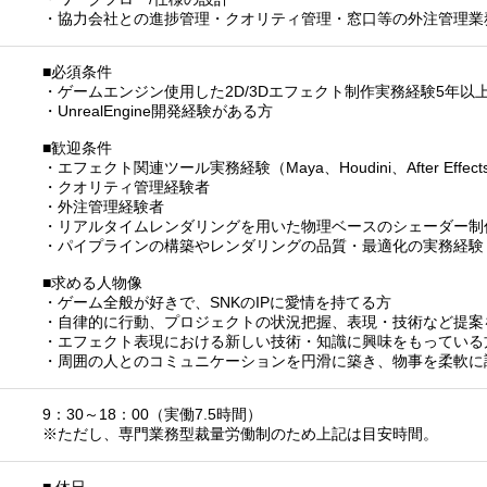
・協力会社との進捗管理・クオリティ管理・窓口等の外注管理業
■必須条件
・ゲームエンジン使用した2D/3Dエフェクト制作実務経験5年以
・UnrealEngine開発経験がある方
■歓迎条件
・エフェクト関連ツール実務経験（Maya、Houdini、After Effects
・クオリティ管理経験者
・外注管理経験者
・リアルタイムレンダリングを用いた物理ベースのシェーダー制
・パイプラインの構築やレンダリングの品質・最適化の実務経験
■求める人物像
・ゲーム全般が好きで、SNKのIPに愛情を持てる方
・自律的に行動、プロジェクトの状況把握、表現・技術など提案
・エフェクト表現における新しい技術・知識に興味をもっている
・周囲の人とのコミュニケーションを円滑に築き、物事を柔軟に
9：30～18：00（実働7.5時間）
※ただし、専門業務型裁量労働制のため上記は目安時間。