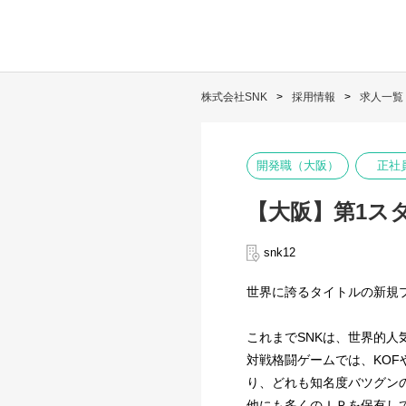
株式会社SNK
採用情報
求人一覧
開発職（大阪）
正社
【大阪】第1ス
snk12
世界に誇るタイトルの新規
これまでSNKは、世界的
対戦格闘ゲームでは、KO
り、どれも知名度バツグンの
他にも多くのＩＰを保有し