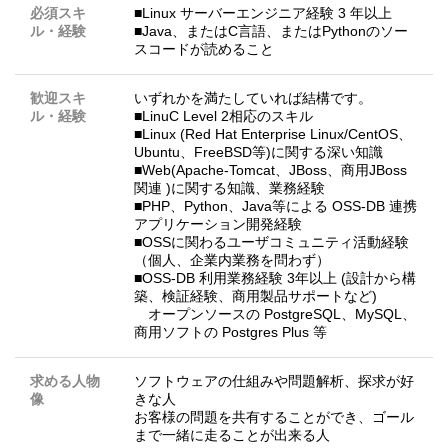
必須スキ
■Linux サーバーエンジニア経験 3 年以上
ル・経験
■Java、またはC言語、またはPythonのソー
スコードが読めること
歓迎スキ
いずれかを満たしていれば結構です。
ル・経験
■LinuC Level 2相応のスキル
■Linux (Red Hat Enterprise Linux/CentOS、
Ubuntu、FreeBSD等)に関する深い知識
■Web(Apache-Tomcat、JBoss、商用JBoss
関連 )に関する知識、業務経験
■PHP、Python、Java等による OSS-DB 連携
アプリケーション開発経験
■OSSに関わるユーザコミュニティ活動経験
（個人、企業内業務を問わず）
■OSS-DB 利用業務経験 3年以上 (設計から構
築、検証経験、商用製品サポートなど)
オープンソースの PostgreSQL、MySQL、
商用ソフトの Postgres Plus 等
求める人物
ソフトウェアの仕組みや問題解析、探求が好
像
きな人
お客様の問題を共有することができ、ゴール
まで一緒に走ることが出来る人