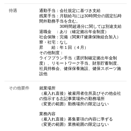
待遇
通勤手当：会社規定に基づき支給
残業手当：月額給与には30時間分の固定払時
間外勤務手当を含む。
30時間超過分に関しては別途支給
退職金 ：あり（確定拠出年金制度）
社会保険：完備（関東IT健康保険組合加入）
寮・社宅：なし
昇 給：年１回（４月）
その他制度：
ライフプラン手当（選択制確定拠出年金制
度）、リモートワーク手当、財形貯蓄制度、
社員持株会、健保保養施設、健保スポーツ施
設他
その他要件
就業場所
（雇入れ直後）被雇用者住所及びその他会社
の指示する左記事業場外の勤務場所
（変更の範囲）勤務場所の限定はない
業務内容
（雇入れ直後）募集要項の内容に準ずる
（変更の範囲）業務範囲の限定はない