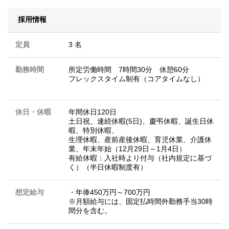
採用情報
定員
3 名
勤務時間
所定労働時間 7時間30分 休憩60分
フレックスタイム制有（コアタイムなし）
休日・休暇
年間休日120日
土日祝、連続休暇(5日)、慶弔休暇、誕生日休
暇、特別休暇、
生理休暇、産前産後休暇、育児休業、介護休
業、年末年始（12月29日～1月4日）
有給休暇：入社時より付与（社内規定に基づ
く）（半日休暇制度有）
想定給与
・年俸450万円～700万円
※月額給与には、固定払時間外勤務手当30時
間分を含む。