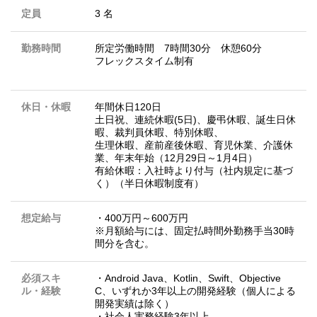
定員
3 名
勤務時間
所定労働時間 7時間30分 休憩60分
フレックスタイム制有
休日・休暇
年間休日120日
土日祝、連続休暇(5日)、慶弔休暇、誕生日休
暇、裁判員休暇、特別休暇、
生理休暇、産前産後休暇、育児休業、介護休
業、年末年始（12月29日～1月4日）
有給休暇：入社時より付与（社内規定に基づ
く）（半日休暇制度有）
想定給与
・400万円～600万円
※月額給与には、固定払時間外勤務手当30時
間分を含む。
必須スキ
・Android Java、Kotlin、Swift、Objective
ル・経験
C、いずれか3年以上の開発経験（個人による
開発実績は除く）
・社会人実務経験3年以上