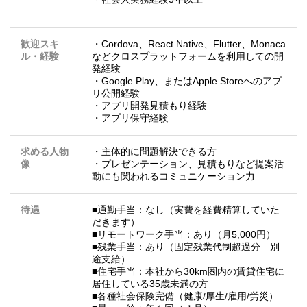
歓迎スキ
・Cordova、React Native、Flutter、Monaca
ル・経験
などクロスプラットフォームを利用しての開
発経験
・Google Play、またはApple Storeへのアプ
リ公開経験
・アプリ開発見積もり経験
・アプリ保守経験
求める人物
・主体的に問題解決できる方
像
・プレゼンテーション、見積もりなど提案活
動にも関われるコミュニケーション力
待遇
■通勤手当：なし（実費を経費精算していた
だきます）
■リモートワーク手当：あり（月5,000円）
■残業手当：あり（固定残業代制超過分 別
途支給）
■住宅手当：本社から30km圏内の賃貸住宅に
居住している35歳未満の方
■各種社会保険完備（健康/厚生/雇用/労災）