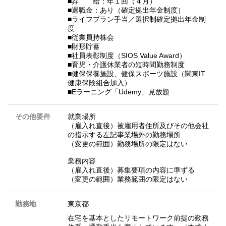
■昇 給：年１回（４月）
■退職金：あり（確定拠出年金制度）
■ライフプラン手当／選択制確定拠出年金制
度
■従業員持株会
■財形貯蓄
■社員表彰制度（SIOS Value Award）
■育児・介護休業者の短時間勤務制度
■健保保養施設、健保スポーツ施設（関東IT
健康保険組合加入）
■Eラーニング「Udemy」見放題
その他要件
就業場所
（雇入れ直後）被雇用者住所及びその他会社
の指示する左記事業場外の勤務場所
（変更の範囲）勤務場所の限定はない
業務内容
（雇入れ直後）募集要項の内容に準ずる
（変更の範囲）業務範囲の限定はない
勤務地
東京都
在宅を基本としたリモートワーク前提の勤務